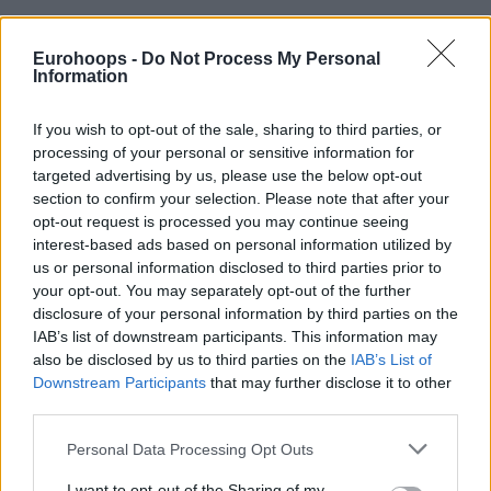
Eurohoops -
Do Not Process My Personal
Information
If you wish to opt-out of the sale, sharing to third parties, or
processing of your personal or sensitive information for
targeted advertising by us, please use the below opt-out
section to confirm your selection. Please note that after your
opt-out request is processed you may continue seeing
Tης
Eurohoops team/
info@eurohoops.net
interest-based ads based on personal information utilized by
us or personal information disclosed to third parties prior to
your opt-out. You may separately opt-out of the further
Σε μια σπουδαία ανταλλαγή προχώρησαν οι
Μάβερικς
με
disclosure of your personal information by third parties on the
τους
Ρόκετς
, στην οποία και οι δύο πλευρές πήραν
IAB’s list of downstream participants. This information may
σημαντικά ανταλλάγματα.
also be disclosed by us to third parties on the
IAB’s List of
Downstream Participants
that may further disclose it to other
Σύμφωνα με αμερικανικά δημοσιεύματα το
Ντάλας
έστειλε
third parties.
το Νο26 του φετινού NBA Draft και τους Μπόμπαν
Please note that this website/app uses one or more Google
Personal Data Processing Opt Outs
Μαριάνοβιτς, Μαρκίς Κρις, Τρέι Μπερκ και Στέρλινγκ
services and may gather and store information including but
Μπράουν, με τους
Ρόκετς
από πλευράς τους να δίνουν τον
not limited to your visit or usage behaviour. You may click to
I want to opt-out of the Sharing of my