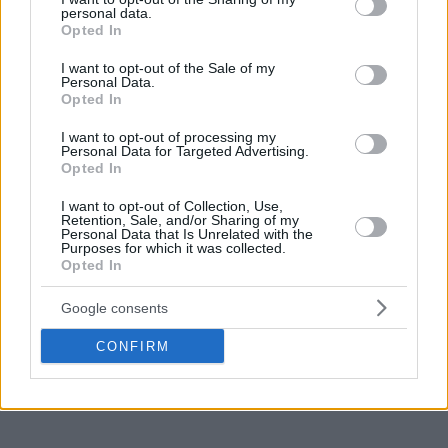
Κρίστιαν Γουντ.
personal data.
grant or deny consent to Google and its third-party tags to
Opted In
use your data for below specified purposes in below Google
Έτσι, από τη μια οι Ρόκετς δημιούργησαν χώρο για να
consent section.
I want to opt-out of the Sale of my
δώσουν χρόνο συμμετοχής στον Αλπερέν Σενγκούν, αλλά
Personal Data.
Opted In
και στο Νο3 του NBA Draft, ενώ από την άλλη, οι Μάβερικς
πήραν ένα ψηλό που δίπλα στον Ντόντσιτς μπορεί να
I want to opt-out of processing my
Personal Data for Targeted Advertising.
λάμψει.
Opted In
Ο Γουντ είναι ένας φόργουορντ/σέντερ που σουτάρει καλά
I want to opt-out of Collection, Use,
Retention, Sale, and/or Sharing of my
από την περιφέρεια, αλλά ταυτόχρονα μπορεί να παίξει και
Personal Data that Is Unrelated with the
το Pick and Roll, παίρνει ριμπάουντ και μπορεί να παίξει τον
Purposes for which it was collected.
Opted In
ρόλο του rim protector, με τα νούμερά του να μιλούν από
μόνα τους.
Google consents
Συγκεκριμένα, την σεζόν που ολοκληρώθηκε είχε 17.9
CONFIRM
πόντους, 10.1 ριμπάουντ, 2.3 ασίστ και 1 κόψιμο μέσο όρο
με 39% στα τρίποντα σε 31 λεπτά συμμετοχής.