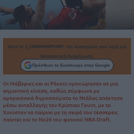
Κάνε το
την Αγαπημένη σου πηγή για
Μπασκετική Ενημέρωση.
Πρόσθεσε το Eurohoops στην Google
Οι Μάβερικς και οι Ρόκετς προχώρησαν σε μια
σημαντική κίνηση, καθώς σύμφωνα με
αμερικανικά δημοσιεύματα το Ντάλας απέκτησε
μέσω ανταλλαγής τον Κρίστιαν Γουντ, με το
Χιούστον να παίρνει με τη σειρά του τέσσερεις
παίκτες και το Νο26 του φετινού NBA Draft.