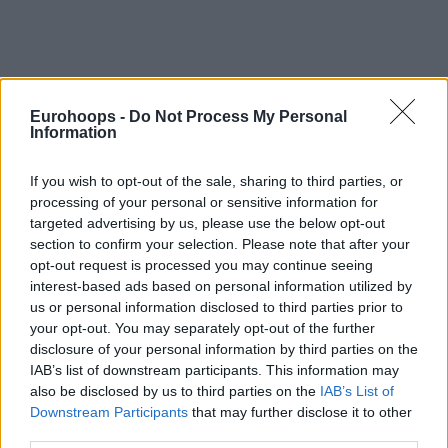
Eurohoops -
Do Not Process My Personal
Information
Του Γιάννη Ράμμα/
irammas@eurohoops.net
If you wish to opt-out of the sale, sharing to third parties, or
Ο Ντιρκ Νοβίτσκι υπήρξε παίκτης των
Μάβερικς
από το
processing of your personal or sensitive information for
1998 μέχρι το 2019
, χρονιές-ρεκόρ σε μία και μόνο ομάδα,
targeted advertising by us, please use the below opt-out
section to confirm your selection. Please note that after your
έχοντας καταφέρει να τους οδηγήσει στη
μοναδική
opt-out request is processed you may continue seeing
κατάκτηση του Πρωταθλήματος στην ιστορία τους
, το
interest-based ads based on personal information utilized by
2011
με
2-4
επί των Big Three των
Χιτ
(Ντουέιν Ουέιντ,
us or personal information disclosed to third parties prior to
ΛεΜπρον Τζέιμς, Κρις Μπος). Κατά γενική ομολογία
your opt-out. You may separately opt-out of the further
πρόκειται για ένα
από τα πιο… μάγκικα ever
.
disclosure of your personal information by third parties on the
IAB’s list of downstream participants. This information may
also be disclosed by us to third parties on the
IAB’s List of
Το πρώτο “ευχαριστώ” ήταν η
απόσυρση του #41
τον
Downstream Participants
that may further disclose it to other
Ιανουάριο το 2022, όταν ο ιδιοκτήτης της ομάδας, Μαρκ
third parties.
Κιούμπαν, είχε αποκαλύψει και το πλάνο για την
ανέγερση