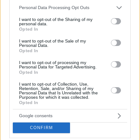
αγάλματος έξω από το American Airlines Center
, μαζί
Please note that this website/app uses one or more Google
Personal Data Processing Opt Outs
services and may gather and store information including but
και το σχέδιο αυτού που δε θα μπορούσε να ήταν
not limited to your visit or usage behaviour. You may click to
I want to opt-out of the Sharing of my
οτιδήποτε άλλο από το σήμα-κατατεθέν one-legged
personal data.
grant or deny consent to Google and its third-party tags to
fadeaway. Πλέον δε χρειάζεται κανείς να φέρνει στο νου
Opted In
use your data for below specified purposes in below Google
εκείνη τη μινιατούρα, μπορεί να δει το πραγματικό άγαλμα,
consent section.
I want to opt-out of the Sale of my
που
ξεπερνά τα 7 μέτρα σε ύψος
.
Personal Data.
Opted In
I want to opt-out of processing my
Personal Data for Targeted Advertising.
Opted In
I want to opt-out of Collection, Use,
Retention, Sale, and/or Sharing of my
Personal Data that Is Unrelated with the
Purposes for which it was collected.
Opted In
Google consents
CONFIRM
Photo credit: Getty Images