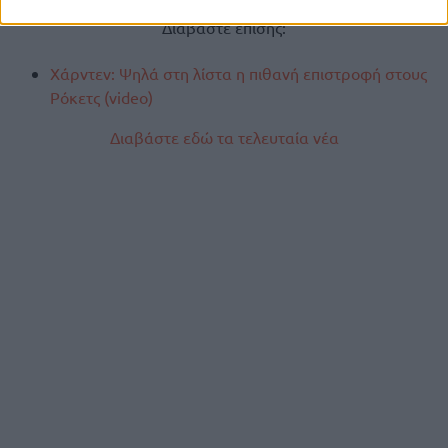
Διαβάστε επίσης:
Χάρντεν: Ψηλά στη λίστα η πιθανή επιστροφή στους
Ρόκετς (video)
Διαβάστε εδώ τα τελευταία νέα