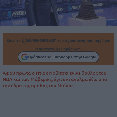
Κάνε το
την Αγαπημένη σου πηγή για
Μπασκετική Ενημέρωση.
Πρόσθεσε το Eurohoops στην Google
Αφού πρώτα ο Ντιρκ Νοβίτσκι έγινε θρύλος του
ΝΒΑ και των Μάβερικς, έγινε κι άγαλμα έξω από
την έδρα της ομάδας του Ντάλας.