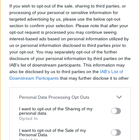
Ο ηγέτης των
Μιλγουόκι Μπακς
και Πρωταθλητής του 2021
If you wish to opt-out of the sale, sharing to third parties, or
Γιάννης Αντετοκούνμπο
τοποθετείται στην τρίτη θέση της
processing of your personal or sensitive information for
λίστας, ενώ την πεντάδα συμπληρώνουν ο Κέβιν Ντουράντ
targeted advertising by us, please use the below opt-out
και ο Λούκα Ντόντσιτς.
section to confirm your selection. Please note that after your
opt-out request is processed you may continue seeing
interest-based ads based on personal information utilized by
Ιδιαίτερα αξία έχει το γεγονός, πως ο Νίκολα Γιόκιτς αν και
us or personal information disclosed to third parties prior to
back to back MVP της κανονικής περιόδου και εκ των
your opt-out. You may separately opt-out of the further
φαβορί για το τρίτο σερί βραβείο δεν βρίσκεται καν στους
disclosure of your personal information by third parties on the
Top-15 παίκτες με τις περισσότερες πωλήσεις εμφανίσεων!
IAB’s list of downstream participants. This information may
also be disclosed by us to third parties on the
IAB’s List of
Η λίστα του ΝΒΑ:
Downstream Participants
that may further disclose it to other
third parties.
Please note that this website/app uses one or more Google
Personal Data Processing Opt Outs
services and may gather and store information including but
not limited to your visit or usage behaviour. You may click to
I want to opt-out of the Sharing of my
personal data.
grant or deny consent to Google and its third-party tags to
Opted In
use your data for below specified purposes in below Google
consent section.
I want to opt-out of the Sale of my
Personal Data.