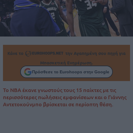
Κάνε το
την Αγαπημένη σου πηγή για
Μπασκετική Ενημέρωση.
Πρόσθεσε το Eurohoops στην Google
To NBA έκανε γνωστούς τους 15 παίκτες με τις
περισσότερες πωλήσεις εμφανίσεων και ο Γιάννης
Αντετοκούνμπο βρίσκεται σε περίοπτη θέση.