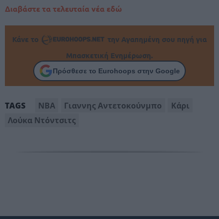
Διαβάστε τα τελευταία νέα εδώ
Κάνε το
την Αγαπημένη σου πηγή για
Μπασκετική Ενημέρωση.
Πρόσθεσε το Eurohoops στην Google
NBA
Γιαννης Αντετοκούνμπο
Κάρι
TAGS
Λούκα Nτόντσιτς