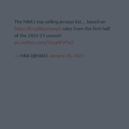
The NBA’s top-selling jerseys list… based on
https://t.co/I0ypSvyq5i
sales from the first half
of the 2022-23 season!
pic.twitter.com/1h2gRFVOa7
— NBA (@NBA)
January 20, 2023