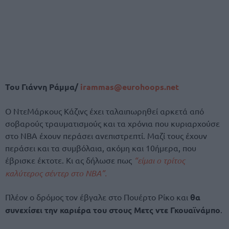
Του Γιάννη Ράμμα/
irammas@eurohoops.net
Ο ΝτεΜάρκους Κάζινς έχει ταλαιπωρηθεί αρκετά από
σοβαρούς τραυματισμούς και τα χρόνια που κυριαρχούσε
στο ΝΒΑ έχουν περάσει ανεπιστρεπτί. Μαζί τους έχουν
περάσει και τα συμβόλαια, ακόμη και 10ήμερα, που
έβρισκε έκτοτε. Κι ας δήλωσε πως
“είμαι ο τρίτος
καλύτερος σέντερ στο ΝΒΑ”.
Πλέον ο δρόμος τον έβγαλε στο Πουέρτο Ρίκο και
θα
συνεχίσει την καριέρα του στους Μετς ντε Γκουαϊνάμπο
.