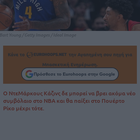
Bart Young / Getty Images / Ideal Image
Κάνε το
την Αγαπημένη σου πηγή για
Μπασκετική Ενημέρωση.
Πρόσθεσε το Eurohoops στην Google
Ο ΝτεΜάρκους Κάζινς δε μπορεί να βρει ακόμα νέο
συμβόλαιο στο ΝΒΑ και θα παίξει στο Πουέρτο
Ρίκο μέχρι τότε.