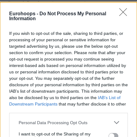
Ο
“Boogie”
ευελπιστεί πως οι εμφανίσεις του στην
πορτορικανική λίγκα (BSN) θα τραβήξουν τα βλέμματα
Eurohoops -
Do Not Process My Personal
ομάδων στο ΝΒΑ και θα αποτελέσουν δίοδο επιστροφής,
Information
ό,τι δεν έγινε τον περασμένο Ιανουάριο, όταν κι
έκανε
προπονήσεις για τα μάτια των
Λέικερς
.
If you wish to opt-out of the sale, sharing to third parties, or
processing of your personal or sensitive information for
targeted advertising by us, please use the below opt-out
Το τελευταίο του παιχνίδι στο ΝΒΑ κρατά από τις
section to confirm your selection. Please note that after your
27/4/22
, όταν ήταν ακόμα στους
Νάγκετς
, που
opt-out request is processed you may continue seeing
παραμένουν η έβδομη ομάδα στην καριέρα του στην
interest-based ads based on personal information utilized by
κορυφαία βιομηχανία του αθλήματος στον κόσμο (
Κινγκς
us or personal information disclosed to third parties prior to
2010-17,
Πέλικανς
2017-18,
Ουόριορς
2018-19,
Ρόκετς
your opt-out. You may separately opt-out of the further
2020-21,
Κλίπερς
2021,
Μπακς
2021-22,
Νάγκετς
2022).
disclosure of your personal information by third parties on the
IAB’s list of downstream participants. This information may
also be disclosed by us to third parties on the
IAB’s List of
Four-time NBA All-Star DeMarcus Cousins is
Downstream Participants
that may further disclose it to other
signing with the Guaynabo Mets of the Puerto
third parties.
Rican Professional Basketball League, sources
tell ESPN. Cousins, 32, will play this spring there
Please note that this website/app uses one or more Google
Personal Data Processing Opt Outs
to continue to try and find a pathway back to the
services and may gather and store information including but
not limited to your visit or usage behaviour. You may click to
I want to opt-out of the Sharing of my
NBA.