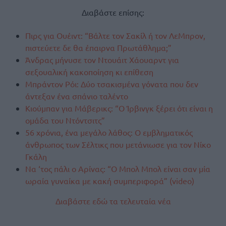
Διαβάστε επίσης:
Πιρς για Ουέιντ: “Βάλτε τον Σακίλ ή τον ΛεΜπρον,
πιστεύετε δε θα έπαιρνα Πρωτάθλημα;”
Άνδρας μήνυσε τον Ντουάιτ Χάουαρντ για
σεξουαλική κακοποίηση κι επίθεση
Μπράντον Ρόι: Δύο τσακισμένα γόνατα που δεν
άντεξαν ένα σπάνιο ταλέντο
Κιούμπαν για Μάβερικς: “Ο Ίρβινγκ ξέρει ότι είναι η
ομάδα του Ντόντσιτς”
56 χρόνια, ένα μεγάλο λάθος: Ο εμβληματικός
άνθρωπος των Σέλτικς που μετάνιωσε για τον Νίκο
Γκάλη
Να ‘τος πάλι ο Αρίνας: “Ο Μπολ Μπολ είναι σαν μία
ωραία γυναίκα με κακή συμπεριφορά” (video)
Διαβάστε εδώ τα τελευταία νέα