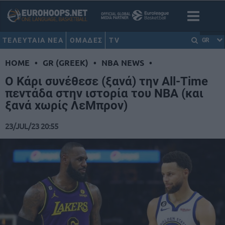
ΤΕΛΕΥΤΑΙΑ ΝΕΑ
ΟΜΑΔΕΣ
TV
GR
HOME
•
GR (GREEK)
•
NBA NEWS
•
Ο Κάρι συνέθεσε (ξανά) την All-Time
πεντάδα στην ιστορία του ΝΒΑ (και
ξανά χωρίς ΛεΜπρον)
23/JUL/23 20:55