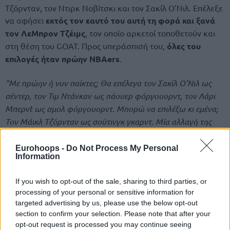
Τζόρνταν, τον Ντιρκ Νοβίτσκι και τον Σακίλ Ο’Νιλ. Επέλεξε
να αφήσει
εκτός τον εαυτό του αυτή τη φορά και ξανά
τον ΛεΜπρον Τζέιμς
, τον οποίο αρκετοί τοποθετούν και
στη θέση του GOAT. Προς υπεράσπισή του,
όλες του
επιλογές ήταν πρώην NBAers
.
“Με πρώην ή νυν παίκτες; Θα επέλεγα τον Σακίλ Ο’Νιλ ως
σέντερ, τον Τιμ Ντάνκαν ως πάουερ φόργουορντ, τον Λάρι
Μπερνt ως σμολ φόργουορντ. Μπορώ να επιλέξω κι εμένα;
Τον Μάικλ Τζόρνταν ως σούτινγκ γκαρντ. Μία αλλαγή της
τελευταίας στιγμής, δε θα επιλέξω τον Λάρι Μπερντ, αλλά τον
Κόμπι Μπράιαντ ως σμολ φόργουορντ. Ως είχε ο Τζόρνταν
Eurohoops -
Do Not Process My Personal
Information
στη θέση του σούτινγκ γκαρντ και τον ‘Μάτζικ’ Τζόνσον ως
πόιντ γκαρντ. Εκτός ομάδας εγώ”.
If you wish to opt-out of the sale, sharing to third parties, or
processing of your personal or sensitive information for
targeted advertising by us, please use the below opt-out
section to confirm your selection. Please note that after your
opt-out request is processed you may continue seeing