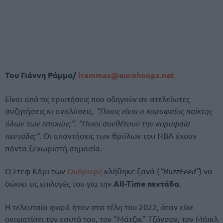
Του Γιάννη Ράμμα/
irammas@eurohoops.net
Είναι από τις ερωτήσεις που οδηγούν σε ατελείωτες
συζητήσεις κι αναλύσεις.
“Ποιος είναι ο κορυφαίος παίκτης
όλων των εποχών;”. “Ποιοι συνθέτουν την κορυφαία
πεντάδα;”.
Οι απαντήσεις των θρύλων του ΝΒΑ έχουν
πάντα ξεχωριστή σημασία.
Ο Στεφ Κάρι των
Ουόριορς
κλήθηκε ξανά (
“BuzzFeed”
) να
δώσει τις επιλογές του για την
All-Time πεντάδα
.
Η τελευταία φορά ήταν στα τέλη του 2022, όταν είχε
ονοματίσει τον εαυτό του, τον “Μάτζικ” Τζόνσον, τον Μάικλ