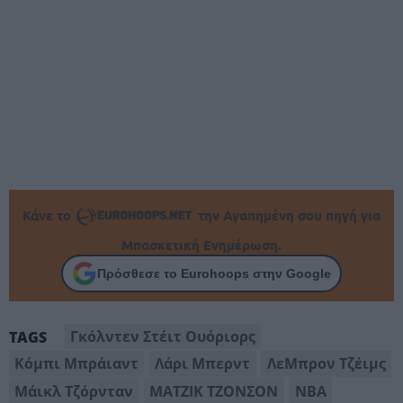
Κάνε το
την Αγαπημένη σου πηγή για
Μπασκετική Ενημέρωση.
Πρόσθεσε το Eurohoops στην Google
Γκόλντεν Στέιτ Ουόριορς
TAGS
Κόμπι Μπράιαντ
Λάρι Μπερντ
ΛεΜπρον Τζέιμς
Μάικλ Τζόρνταν
ΜΑΤΖΙΚ ΤΖΟΝΣΟΝ
ΝΒΑ