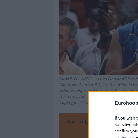
MIAMI, FL - APRIL 1: Luka Doncic #77 of t
Miami Heat on April 1, 2023 at Miami-Dad
acknowledges and agrees that, by downloa
the terms and conditions of the Getty Im
Copyright 2023 NBAE (Photo by Issac Bal
Eurohoop
If you wish 
Κάνε το
την Α
sensitive in
confirm you
Πρόσθεσ
continue se