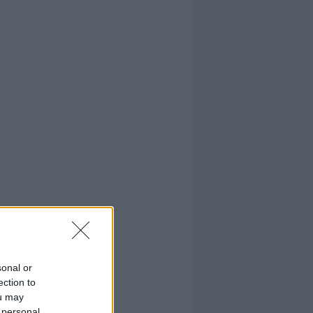
sonal or
ection to
ou may
 personal