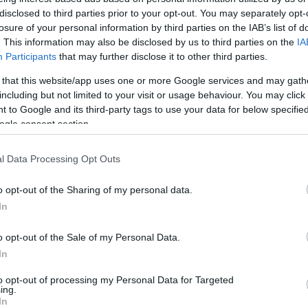
disclosed to third parties prior to your opt-out. You may separately opt-
losure of your personal information by third parties on the IAB’s list of
στους Μάβερικς των Λούκα Ντόντσιτς και
. This information may also be disclosed by us to third parties on the
IA
Participants
that may further disclose it to other third parties.
Του Βαγγέλη Παπαδημητρίου/
 that this website/app uses one or more Google services and may gath
including but not limited to your visit or usage behaviour. You may click 
info@eurohoops.net
 to Google and its third-party tags to use your data for below specifi
ogle consent section.
Ο Κάιρι Ίρβινγκ υπέγραψε νέο
συμβόλαιο με τους
Μάβερικς
το
l Data Processing Opt Outs
περασμένο καλοκαίρι για τρία χρόνια
o opt-out of the Sharing of my personal data.
και 126 εκατομμύρια δολάρια.
In
Το
Ντάλας
, έτσι, έχει την δική του
o opt-out of the Sale of my Personal Data.
super δυάδα μαζί με τον Λούκα
In
Ντόντσιτς, με τον στόχο να μην
to opt-out of processing my Personal Data for Targeted
011.
ing.
In