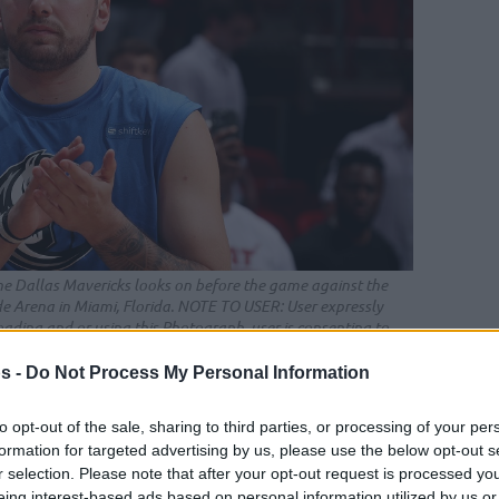
he Dallas Mavericks looks on before the game against the
e Arena in Miami, Florida. NOTE TO USER: User expressly
ding and or using this Photograph, user is consenting to
ages License Agreement. Mandatory Copyright Notice:
dizon/NBAE via Getty Images)
s -
Do Not Process My Personal Information
to opt-out of the sale, sharing to third parties, or processing of your per
γαπημένη σου πηγή για Μπασκετική Ενημέρωση.
formation for targeted advertising by us, please use the below opt-out s
r selection. Please note that after your opt-out request is processed y
ε το Eurohoops στην Google
eing interest-based ads based on personal information utilized by us or