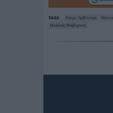
Κάιρι Ίρβνινγκ
Κένι
TAGS
Ντάλας Μάβερικς