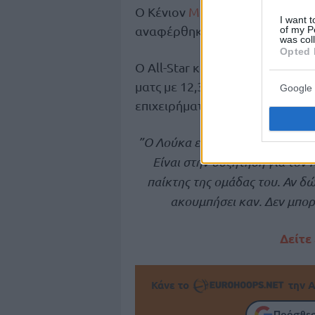
Ο Κένιον
Μάρτιν
βρέθηκε στην 
I want t
αναφέρθηκε στο status των δυο
of my P
was col
Opted 
Ο All-Star και παλιός παίκτης τ
ματς με 12,3 πόντους-6,8 ριμπ
Google 
επιχειρήματά του.
”Ο Λούκα είναι ο τέταρτος καλύ
Είναι στην συζήτηση για τον 
παίκτης της ομάδας του. Αν δώ
ακουμπήσει καν. Δεν μπορ
Δείτε
Κάνε το
την Α
Πρόσθεσ