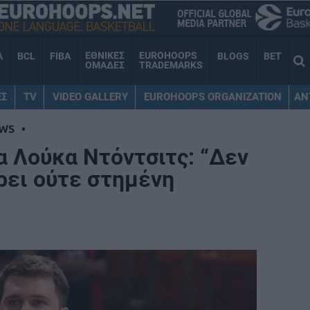
ΕΘΝΙΚΕΣ
EUROHOOPS
A
BCL
FIBA
BLOGS
BET
ΟΜΑΔΕΣ
TRADEMARKS
ΕΣ
TV
VIDEO GALLERY
EUROHOOPS ORGANIZATION
AN
WS
•
α Λούκα Ντόντσιτς: “Δεν
ρει ούτε στημένη