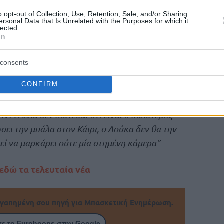
εκπομπή του Γκίλμπερτ Αρίνας και
o opt-out of Collection, Use, Retention, Sale, and/or Sharing
 αστέρων στην ομάδα. Ποιος είναι το #1;
ersonal Data that Is Unrelated with the Purposes for which it
lected.
In
ων
Νετς
,
Νάγκετς
,
Κλίπερς
,
Νικς
,
Μπακς
(757
άουντ) ήταν ξεκάθαρος, όσον αφορά τα
consents
CONFIRM
τερος παίκτης στο ΝΒΑ, σε σύγκριση με άλλους.
MVP. Αλλά δεν πιστεύω ότι είναι ο καλύτερος
σει την μπάλα στον Κάιρι, ο Λούκα δεν θα την
εί να μαρκάρει ούτε μία στημένη κάμερα”
 εδώ τα τελευταία νέα
γαπημένη σου πηγή για Μπασκετική Ενημέρωση.
ε το Eurohoops στην Google