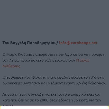
Του Βαγγέλη Παπαδημητρίου/
info@eurohoops.net
Ο Μαρκ Κιούμπαν αποφάσισε πριν λίγο καιρό να πουλήσει
το πλειοψηφικό πακέτο των μετοχών των
Ντάλας
Μάβερικς
.
Ο εμβληματικός ιδιοκτήτης της ομάδας έδωσε το 73% στις
οικογένειες Άντελσον και Ντάμοντ έναντι 3,5 δις δολαρίων.
Ακόμα κι έτσι, συνεχίζει να έχει τον λειτουργικό έλεγχο,
κάτι που ξεκίνησε το 2000 όταν έδωσε 285 εκατ. για την
αγορά.