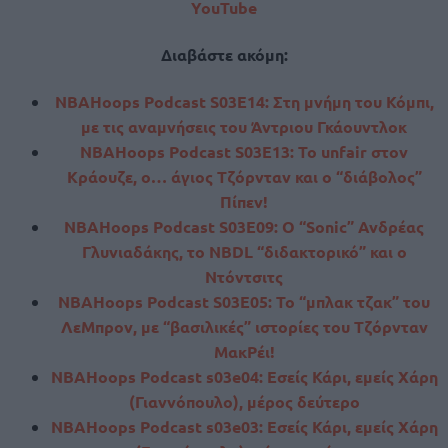
YouTube
Διαβάστε ακόμη:
NBAHoops Podcast S03E14: Στη μνήμη του Κόμπι,
με τις αναμνήσεις του Άντριου Γκάουντλοκ
NBAHoops Podcast S03E13: Το unfair στον
Κράουζε, ο… άγιος Τζόρνταν και ο “διάβολος”
Πίπεν!
NBAHoops Podcast S03E09: Ο “Sonic” Ανδρέας
Γλυνιαδάκης, το NBDL “διδακτορικό” και ο
Ντόντσιτς
NBAHoops Podcast S03E05: Το “μπλακ τζακ” του
ΛεΜπρον, με “βασιλικές” ιστορίες του Τζόρνταν
ΜακΡέι!
NBAHoops Podcast s03e04: Εσείς Κάρι, εμείς Χάρη
(Γιαννόπουλο), μέρος δεύτερο
NBAHoops Podcast s03e03: Εσείς Κάρι, εμείς Χάρη