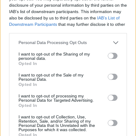
disclosure of your personal information by third parties on the
IAB’s list of downstream participants. This information may
also be disclosed by us to third parties on the
IAB’s List of
Downstream Participants
that may further disclose it to other
third parties.
Please note that this website/app uses one or more Google
Personal Data Processing Opt Outs
Δείτε αυτή τη δημοσίευση στο Instagram.
services and may gather and store information including but
not limited to your visit or usage behaviour. You may click to
I want to opt-out of the Sharing of my
personal data.
grant or deny consent to Google and its third-party tags to
Opted In
use your data for below specified purposes in below Google
consent section.
I want to opt-out of the Sale of my
Personal Data.
Opted In
I want to opt-out of processing my
Personal Data for Targeted Advertising.
Opted In
I want to opt-out of Collection, Use,
Retention, Sale, and/or Sharing of my
Personal Data that Is Unrelated with the
Purposes for which it was collected.
Opted In