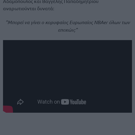
Αδαμόπουλος και Βαγγέλης Παπαδημητρίου
αναρωτιούνται δυνατά:
”Μπορεί να γίνει ο κορυφαίος Ευρωπαίος NBAer όλων των
εποχών;”