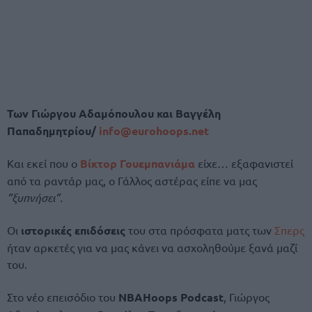
Των Γιώργου Αδαμόπουλου και Βαγγέλη
Παπαδημητρίου/
info@eurohoops.net
Και εκεί που ο
Βίκτορ Γουεμπανιάμα
είχε… εξαφανιστεί
από τα ραντάρ μας, ο Γάλλος αστέρας είπε να μας
”ξυπνήσει”.
Οι
ιστορικές επιδόσεις
του στα πρόσφατα ματς των
Σπερς
ήταν αρκετές για να μας κάνει να ασχοληθούμε ξανά μαζί
του.
Στο νέο επεισόδιο του
NBAHoops Podcast
, Γιώργος