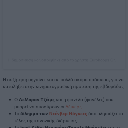
Η δημοσίευση κοινοποιήθηκε από το χρήστη Eurohoops Greece (@eurohoops_greece)
Η συζήτηση πηγαίνει και σε πολλά ακόμα πρόσωπα, για να
καταλήξει στην κινηματογραφική πρόταση της εβδομάδας.
Ο
ΛεΜπρον Τζέιμς
και η φανέλα (φανέλες) που
μπορεί να αποσύρουν οι
Λέικερς
Το
δίλημμα των
Ντένβερ Νάγκετς
όσο πλησιάζει το
τέλος της κανονικής διάρκειας
Το
beef Κέβιν Ντουράντ-Τσαρλς Μπάρκλεϊ
και το