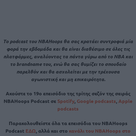
Το podcast του NBAHoops θα σας κρατάει συντροφιά μία
φορά την εβδομάδα και θα είναι διαθέσιμο σε όλες τις
πλατφόρμες, αναλύοντας τα πάντα γύρω από το ΝΒΑ και
το brandname του, ενώ θα σας θυμίζει το σπουδαίο
παρελθόν και θα ασχολείται με την τρέχουσα
αγωνιστική και μη επικαιρότητα.
Ακούστε το 19o επεισόδιο της τρίτης σεζόν της σειράς
NBAHoops Podcast σε
Spotify
,
Google podcasts
,
Apple
podcasts
Παρακολουθείστε όλα τα επεισόδια του NBAHoops
Podcast
ΕΔΩ
, αλλά και στο
κανάλι του NBAHoops στο