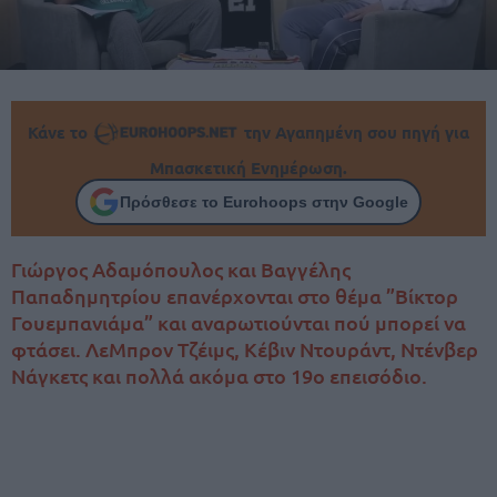
Κάνε το
την Αγαπημένη σου πηγή για
Μπασκετική Ενημέρωση.
Πρόσθεσε το Eurohoops στην Google
Γιώργος Αδαμόπουλος και Βαγγέλης
Παπαδημητρίου επανέρχονται στο θέμα ”Βίκτορ
Γουεμπανιάμα” και αναρωτιούνται πού μπορεί να
φτάσει. ΛεΜπρον Τζέιμς, Κέβιν Ντουράντ, Ντένβερ
Νάγκετς και πολλά ακόμα στο 19ο επεισόδιο.