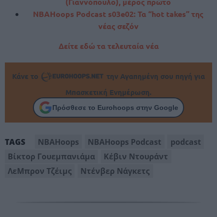
(Γιαννόπουλο), μέρος πρώτο
NBAHoops Podcast s03e02: Τα “hot takes” της
νέας σεζόν
Δείτε εδώ τα τελευταία νέα
Κάνε το
την Αγαπημένη σου πηγή για
Μπασκετική Ενημέρωση.
Πρόσθεσε το Eurohoops στην Google
NBAHoops
NBAHoops Podcast
podcast
TAGS
Βίκτορ Γουεμπανιάμα
Κέβιν Ντουράντ
ΛεΜπρον Τζέιμς
Ντένβερ Νάγκετς