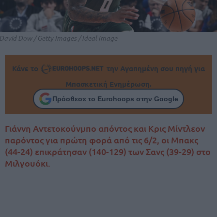
David Dow / Getty Images / Ideal Image
Κάνε το
την Αγαπημένη σου πηγή για
Μπασκετική Ενημέρωση.
Πρόσθεσε το Eurohoops στην Google
Γιάννη Αντετοκούνμπο απόντος και Κρις Μίντλεον
παρόντος για πρώτη φορά από τις 6/2, οι Μπακς
(44-24) επικράτησαν (140-129) των Σανς (39-29) στο
Μιλγουόκι.