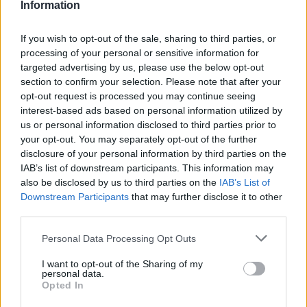
Information
If you wish to opt-out of the sale, sharing to third parties, or
processing of your personal or sensitive information for
Η διαφορά στο fiverv.forum έφτασε και στους 25 πόντους
targeted advertising by us, please use the below opt-out
στην έναρξη της τρίτης περιόδου
(87-62)
, έπεσε στους 7
section to confirm your selection. Please note that after your
στα μισά της τέταρτης
(122-115)
, αλλά μέχρι εκεί. Τα 1+2
opt-out request is processed you may continue seeing
διαδοχικά τρίποντα των
Μαλίκ Μπίζλι
&
Τζέι Κράουντερ
interest-based ads based on personal information utilized by
us or personal information disclosed to third parties prior to
την σταθεροποίησαν ξανά σε διψήφιους αριθμούς
(131-
your opt-out. You may separately opt-out of the further
120)
.
disclosure of your personal information by third parties on the
IAB’s list of downstream participants. This information may
Ο
Μπράντλι Μπιλ
(28π., 7ασ.), ο
Γκρέισον Άλεν
(25π. με
also be disclosed by us to third parties on the
IAB’s List of
6/11τρίπ., 8ασ.) κι ο
Ντέβιν Μπούκερ
(23π. με 0/5τρίπ.,
Downstream Participants
that may further disclose it to other
9ρ., 6ασ.) ήταν οι τρεις
Σανς
με 20+ πόντους, ενώ οριακά
third parties.
διψήφιος ήταν ο
Κέβιν Ντουράντ
(season-low 11π. με 4/10
Please note that this website/app uses one or more Google
Personal Data Processing Opt Outs
σουτ, 9ρ.).
services and may gather and store information including but
not limited to your visit or usage behaviour. You may click to
I want to opt-out of the Sharing of my
personal data.
grant or deny consent to Google and its third-party tags to
Opted In
use your data for below specified purposes in below Google