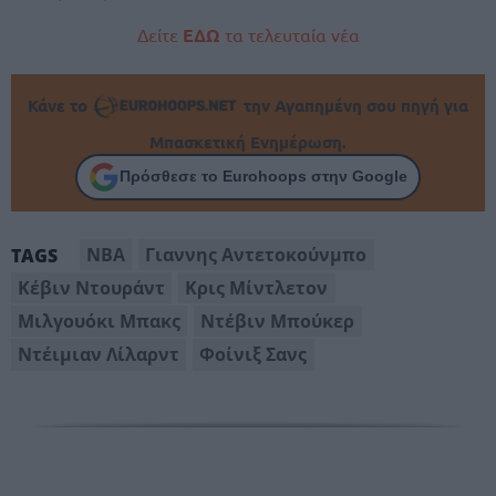
Δείτε
ΕΔΩ
τα τελευταία νέα
Κάνε το
την Αγαπημένη σου πηγή για
Μπασκετική Ενημέρωση.
Πρόσθεσε το Eurohoops στην Google
NBA
Γιαννης Αντετοκούνμπο
TAGS
Κέβιν Ντουράντ
Κρις Μίντλετον
Μιλγουόκι Μπακς
Ντέβιν Μπούκερ
Ντέιμιαν Λίλαρντ
Φοίνιξ Σανς