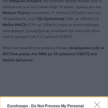
τον
Ντέιμιαν Λίλαρντ
του monster double-double των 31
πόντων και των tied career-high 16 ασίστ, ομοίως και τον
Μπόμπι Πόρτις
των επίσης 31 πόντων (5/5τρίπ.) και των
10 ριμπάουντ, ενώ
Τζέι Κράουντερ
(18π. με 4/6τρίπ.) &
Μαλίκ Μπίζλι
(17π. με 5/8τρίπ.) είχαν κι αυτοί πολύτιμη
συνεισφορά, ξεχωρίζοντας συνολικά την ευστοχία πίσω
από τη γραμμή των 7,25 μέτρων (24/41).
Ήταν ένα παιχνίδι στο οποίο οι Μπακς
ισοφάρισαν (x4) το
All-Time ρεκόρ στο NBA με 18 τρίποντα (18/27) στο
πρώτο ημίχρονο
.
Eurohoops -
Do Not Process My Personal