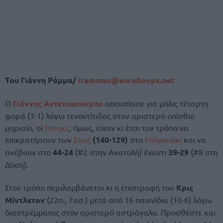
Του Γιάννη Ράμμα/
irammas@eurohoops.net
Ο
Γιάννης Αντετοκούνμπο
απουσίασε για μόλις τέταρτη
φορά (3-1) λόγω τενοντίτιδας στον αριστερό οπίσθιο
μηριαίο, οι
Μπακς
, όμως, είχαν κι έτσι τον τρόπο να
επικρατήσουν των
Σανς
(140-129)
στο
Μιλγουόκι
και να
ανέβουν στο
44-24
(#2 στην Ανατολή) έναντι
39-29
(#8 στη
Δύση).
Στον τρόπο περιλαμβάνεται κι η επιστροφή του
Κρις
Μίντλετον
(22π., 7ασ.) μετά από 16 παιχνίδια (10-6) λόγω
διαστρέμματος στον αριστερό αστράγαλο. Προσθέστε και