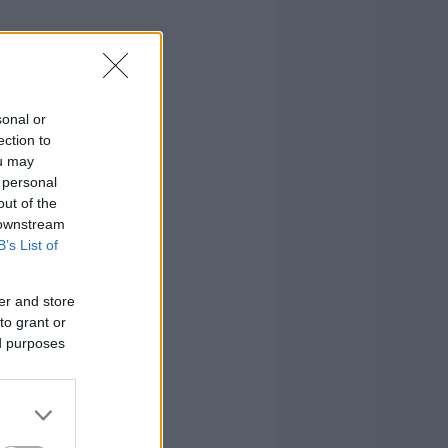
sonal or
ection to
ou may
 personal
out of the
 downstream
B’s List of
er and store
to grant or
ed purposes