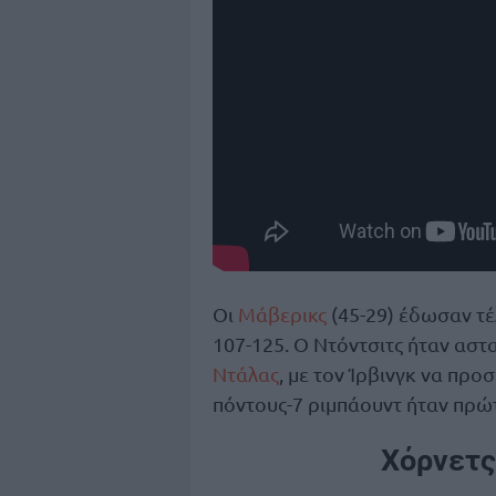
Οι
Μάβερικς
(45-29) έδωσαν τέ
107-125. Ο Ντόντσιτς ήταν αστ
Ντάλας
, με τον Ίρβινγκ να προσ
πόντους-7 ριμπάουντ ήταν πρώ
Χόρνετς