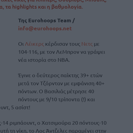
α, τα highlights και η βαθμολογία.
Της Eurohoops Team /
info@eurohoops.net
Οι
Λέικερς
κέρδισαν τους
Νετς
με
104-116, με τον ΛεΜπρον να γράψει
νέα ιστορία στο ΝΒΑ.
Έγινε ο δεύτερος παίκτης 39+ ετών
μετά τον Τζόρνταν με εμφάνιση 40+
πόντων. Ο Βασιλιάς μέτρησε 40
πόντους με 9/10 τρίποντα (!) και
υντ, 5 ασίστ!
-14 ριμπάουντ, ο Χατσιμούρα 20 πόντους-10
υτή τη νίκη, το Λος Άντζελες παραμένει στην