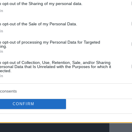
 κοντά στο play-in της Δύσης. Ο Κάρι είχε 33
o opt-out of the Sharing of my personal data.
τα και ο Γκριν 21 πόντους-6 ριμπάουντ-11
In
τές του 40-34. Για το
Σαν Αντόνιο
του 18-58, ο
o opt-out of the Sale of my Personal Data.
παρά τους 32 πόντους του (9 ριμπάουντ, 5
In
to opt-out of processing my Personal Data for Targeted
ing.
Καβαλίερς 130-101
In
o opt-out of Collection, Use, Retention, Sale, and/or Sharing
ersonal Data that Is Unrelated with the Purposes for which it
lected.
In
consents
CONFIRM