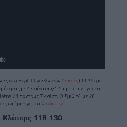
λος στο σερί 11 νικών των
Ρόκετς
(38-36) με
αμάτητος με 47 πόντους-12 ριμπάουντ για το
θέτει 24 πόντους-7 ασίστ. Ο Σμιθ τζ. με 28
τος σκόρερ για το
Χιούστον
.
-Κλίπερς 118-130