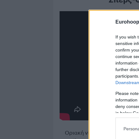
Eurohoop
If you wish 
sensitive in
confirm you
continue se
information 
further disc
participants
Downstream 
Please note
information 
deny consent
in below Go
Persona
Οριακή νίκη για τους
Ουόριο