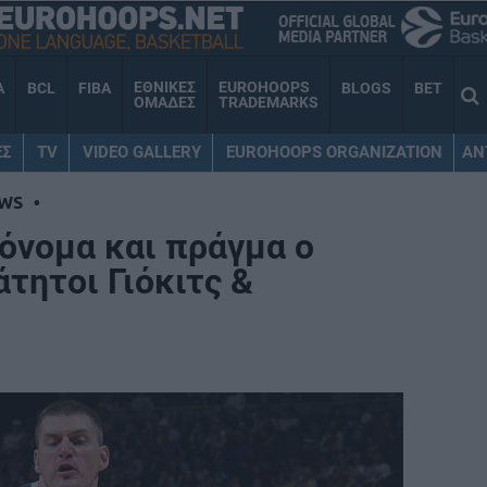
ΕΘΝΙΚΕΣ
EUROHOOPS
A
BCL
FIBA
BLOGS
BET
ΟΜΑΔΕΣ
TRADEMARKS
ΕΣ
TV
VIDEO GALLERY
EUROHOOPS ORGANIZATION
AN
WS
•
όνομα και πράγμα ο
τητοι Γιόκιτς &