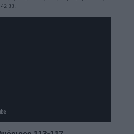
 42-33.
Ουόριορς 113-117