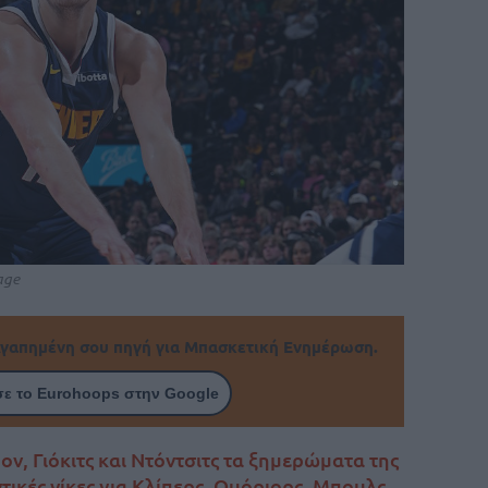
age
γαπημένη σου πηγή για Μπασκετική Ενημέρωση.
ε το Eurohoops στην Google
ν, Γιόκιτς και Ντόντσιτς τα ξημερώματα της
τικές νίκες για Κλίπερς, Ουόριορς, Μπουλς,