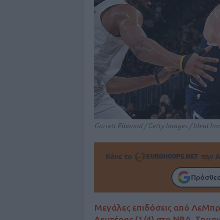
Garrett Ellwood / Getty Images / Ideal Im
Κάνε το
την Α
Πρόσθεσ
Μεγάλες επιδόσεις από ΛεΜπρο
Δευτέρας (1/4) στο NBA. Σημαν