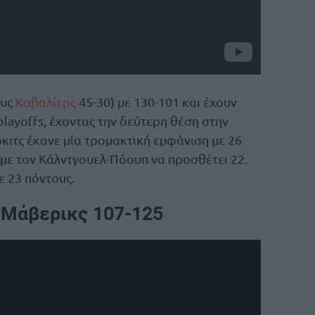
ους
Καβαλίερς
45-30) με 130-101 και έχουν
playoffs, έχοντας την δεύτερη θέση στην
όκιτς έκανε μία τρομακτική εμφάνιση με 26
 με τον Κάλντγουελ-Πόουπ να προσθέτει 22.
ε 23 πόντους.
-Μάβερικς 107-125