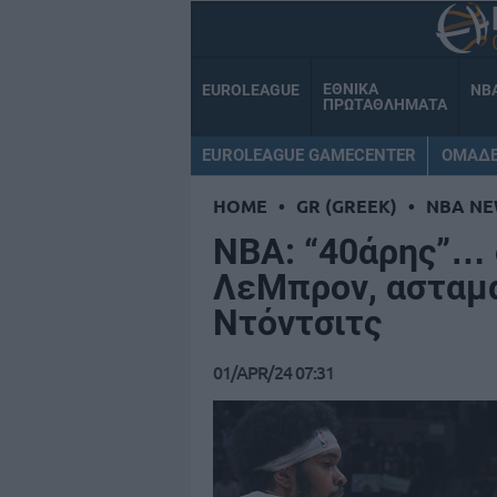
ΕΘΝΙΚΑ
EUROLEAGUE
NB
ΠΡΩΤΑΘΛΗΜΑΤΑ
EUROLEAGUE GAMECENTER
ΟΜΑΔ
HOME
•
GR (GREEK)
•
NBA NE
NBA: “40άρης”… 
ΛεΜπρον, ασταμά
Ντόντσιτς
01/APR/24 07:31