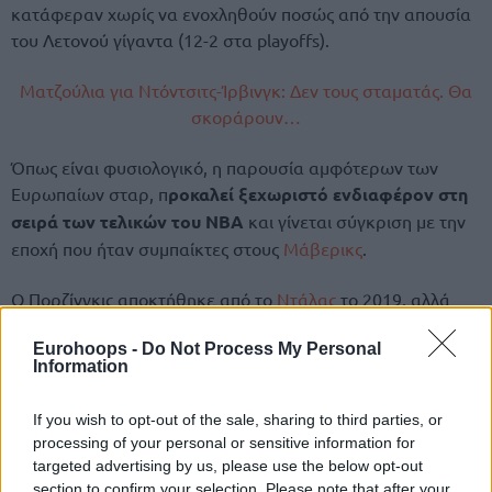
κατάφεραν χωρίς να ενοχληθούν ποσώς από την απουσία
του Λετονού γίγαντα (12-2 στα playoffs).
Ματζούλια για Ντόντσιτς-Ίρβινγκ: Δεν τους σταματάς. Θα
σκοράρουν…
Όπως είναι φυσιολογικό, η παρουσία αμφότερων των
Ευρωπαίων σταρ, π
ροκαλεί ξεχωριστό ενδιαφέρον στη
σειρά των τελικών του ΝΒΑ
και γίνεται σύγκριση με την
εποχή που ήταν συμπαίκτες στους
Μάβερικς
.
Ο Πορζίνγκις αποκτήθηκε από το
Ντάλας
το 2019, αλλά
στα μέσα της σεζόν 2021-22 δόθηκε με ανταλλαγή στους
Eurohoops -
Do Not Process My Personal
Ουίζαρντς
για τους Ντινγουίντι και Μπέρτανς και
οι
Information
Μάβερικς έφτασαν στους τελικούς της Δύσης δίχως
αυτόν!
If you wish to opt-out of the sale, sharing to third parties, or
processing of your personal or sensitive information for
targeted advertising by us, please use the below opt-out
section to confirm your selection. Please note that after your