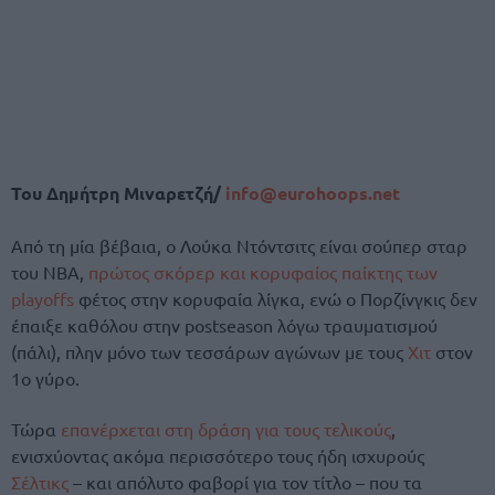
Του Δημήτρη Μιναρετζή/
info@eurohoops.net
Από τη μία βέβαια, ο Λούκα Ντόντσιτς είναι σούπερ σταρ
του ΝΒΑ,
πρώτος σκόρερ και κορυφαίος παίκτης των
playoffs
φέτος στην κορυφαία λίγκα, ενώ ο Πορζίνγκις δεν
έπαιξε καθόλου στην postseason λόγω τραυματισμού
(πάλι), πλην μόνο των τεσσάρων αγώνων με τους
Χιτ
στον
1ο γύρο.
Τώρα
επανέρχεται στη δράση για τους τελικούς
,
ενισχύοντας ακόμα περισσότερο τους ήδη ισχυρούς
Σέλτικς
– και απόλυτο φαβορί για τον τίτλο – που τα