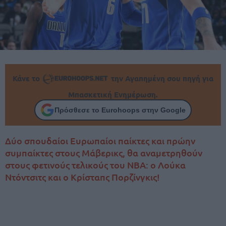
Κάνε το
την Αγαπημένη σου πηγή για
Μπασκετική Ενημέρωση.
Πρόσθεσε το Eurohoops στην Google
Δύο σπουδαίοι Ευρωπαίοι παίκτες και πρώην
συμπαίκτες στους Μάβερικς, θα αναμετρηθούν
στους φετινούς τελικούς του ΝΒΑ: ο Λούκα
Ντόντσιτς και ο Κρίσταπς Πορζίνγκις!