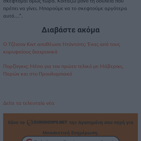
σκέφτομαι όμως τώρα. Κοιτάζω μόνο τη δουλειά που
πρέπει να γίνει. Μπορούμε να το σκεφτούμε αργότερα
αυτό…”.
Διαβάστε ακόμα
Ο Τζέισον Κιντ αποθέωσε Ντόντσιτς: Ένας από τους
κορυφαίους διαχρονικά
Πορζίνγκις: Μέσα για τον πρώτο τελικό με Μάβερικς.
Παρών και στο Προολυμπιακό
Δείτε τα τελευταία νέα
Κάνε το
την Αγαπημένη σου πηγή για
Μπασκετική Ενημέρωση.