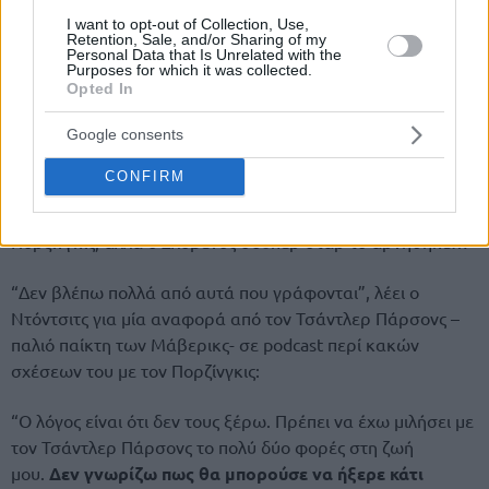
I want to opt-out of Collection, Use,
Retention, Sale, and/or Sharing of my
Personal Data that Is Unrelated with the
Purposes for which it was collected.
Opted In
Google consents
CONFIRM
Πολλοί μίλησαν και για κακές σχέσεις μεταξύ Ντόντσιτς και
Πορζίνγκις, αλλά ο Σλοβένος σούπερ σταρ το αρνήθηκε…
“Δεν βλέπω πολλά από αυτά που γράφονται”, λέει ο
Ντόντσιτς για μία αναφορά από τον Τσάντλερ Πάρσονς –
παλιό παίκτη των Μάβερικς- σε podcast περί κακών
σχέσεων του με τον Πορζίνγκις:
“Ο λόγος είναι ότι δεν τους ξέρω. Πρέπει να έχω μιλήσει με
τον Τσάντλερ Πάρσονς το πολύ δύο φορές στη ζωή
μου.
Δεν γνωρίζω πως θα μπορούσε να ήξερε κάτι