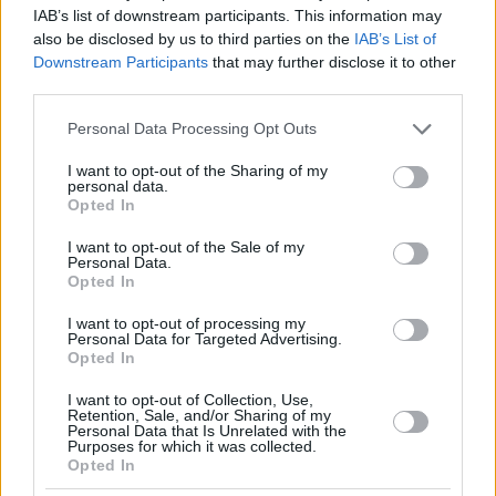
IAB’s list of downstream participants. This information may
also be disclosed by us to third parties on the
IAB’s List of
Downstream Participants
that may further disclose it to other
third parties.
Please note that this website/app uses one or more Google
Personal Data Processing Opt Outs
services and may gather and store information including but
not limited to your visit or usage behaviour. You may click to
I want to opt-out of the Sharing of my
personal data.
grant or deny consent to Google and its third-party tags to
Opted In
use your data for below specified purposes in below Google
consent section.
I want to opt-out of the Sale of my
Personal Data.
Opted In
I want to opt-out of processing my
Personal Data for Targeted Advertising.
Opted In
I want to opt-out of Collection, Use,
Retention, Sale, and/or Sharing of my
Personal Data that Is Unrelated with the
Purposes for which it was collected.
Opted In