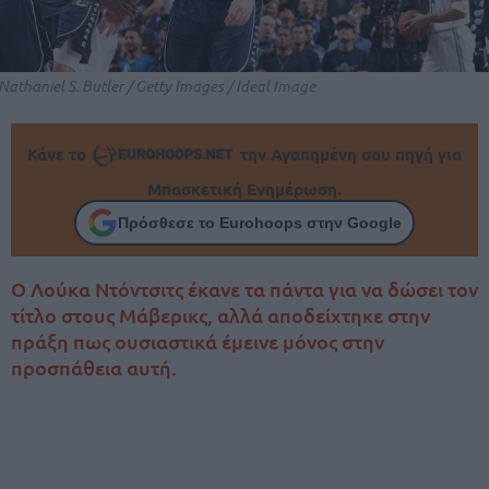
Nathaniel S. Butler / Getty Images / Ideal Image
Κάνε το
την Αγαπημένη σου πηγή για
Μπασκετική Ενημέρωση.
Πρόσθεσε το Eurohoops στην Google
Ο Λούκα Ντόντσιτς έκανε τα πάντα για να δώσει τον
τίτλο στους Μάβερικς, αλλά αποδείχτηκε στην
πράξη πως ουσιαστικά έμεινε μόνος στην
προσπάθεια αυτή.