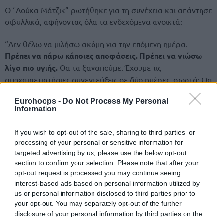
Ο “Λούκα Μάτζικ” ρωτήθηκε για τη συνέχεια και απάντησε
σιβυλλικά, αφήνοντας όλα τα ενδεχόμενα ανοικτά:
“Δεν θέλω να μιλήσω ακόμη για την επόμενη ημέρα.
Πρέπει να πάρω κάποιες αποφάσεις.
Πρέπει να νιώσω
λίγο πιο υγιής.
Θα τα ξαναπούμε. Έχουμε τις
αποχαιρετιστήριες συνεντεύξεις σε δύο ημέρες, σωστά; Θα
σας δώσω την απάντηση εκεί”, δήλωσε ο Λούκα Ντόντσιτς
Eurohoops -
Do Not Process My Personal
μετά το Game 5 και
την απονομή των Σέλτικς
.
Information
Ο Σλοβένος σούπερ σταρ – πρώτος σκόρερ φέτος στο
If you wish to opt-out of the sale, sharing to third parties, or
ΝΒΑ και υποψήφιος MVP – δεν νιώθει άσχημα από την
processing of your personal or sensitive information for
απώλεια του τίτλου.
targeted advertising by us, please use the below opt-out
section to confirm your selection. Please note that after your
opt-out request is processed you may continue seeing
interest-based ads based on personal information utilized by
us or personal information disclosed to third parties prior to
your opt-out. You may separately opt-out of the further
disclosure of your personal information by third parties on the