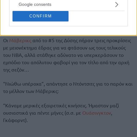
Google consents
CONFIRM
Οι
Μάβερικς
από το #5 της Δύσης πήραν τρεις προκρίσεις
με μειονέκτημα έδρας για να φτάσουν ως τους τελικούς
του ΝΒΑ, αλλά στάθηκε αδύνατο να υπερκεράσουν το
εμπόδιο του απόλυτου φαβορί για τον τίτλο από την αρχή
της σεζόν…
“Νιώθω υπέροχα”, απάντησε ο Ντόντσιτς για το παρόν και
το μέλλον των Μάβερικς:
“Κάναμε μερικές εξαιρετικές κινήσεις. Ήμασταν μαζί
ουσιαστικά για πέντε μήνες (σ.σ. με
Ουάσινγκτον
,
Γκάφορντ).