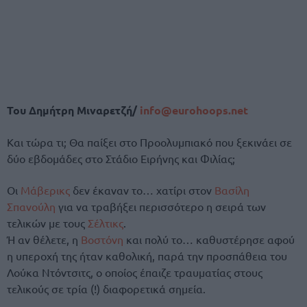
Του Δημήτρη Μιναρετζή/
info@eurohoops.net
Και τώρα τι; Θα παίξει στο Προολυμπιακό που ξεκινάει σε
δύο εβδομάδες στο Στάδιο Ειρήνης και Φιλίας;
Οι
Μάβερικς
δεν έκαναν το… χατίρι στον
Βασίλη
Σπανούλη
για να τραβήξει περισσότερο η σειρά των
τελικών με τους
Σέλτικς
.
Ή αν θέλετε, η
Βοστόνη
και πολύ το… καθυστέρησε αφού
η υπεροχή της ήταν καθολική, παρά την προσπάθεια του
Λούκα Ντόντσιτς, ο οποίος έπαιζε τραυματίας στους
τελικούς σε τρία (!) διαφορετικά σημεία.