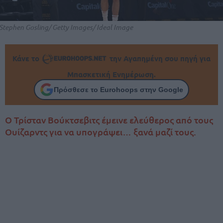
Stephen Gosling/ Getty Images/ Ideal Image
Κάνε το
την Αγαπημένη σου πηγή για
Μπασκετική Ενημέρωση.
Πρόσθεσε το Eurohoops στην Google
O Τρίσταν Βούκτσεβιτς έμεινε ελεύθερος από τους
Ουίζαρντς για να υπογράψει… ξανά μαζί τους.