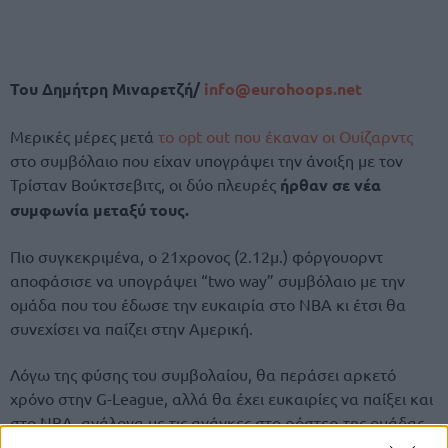
Του Δημήτρη Μιναρετζή/
info@eurohoops.net
Μερικές μέρες μετά
το opt out που έκαναν οι Ουίζαρντς
στο συμβόλαιο που είχαν υπογράψει την άνοιξη με τον
Τρίσταν Βούκτσεβιτς, οι δύο πλευρές
ήρθαν σε νέα
συμφωνία μεταξύ τους.
Πιο συγκεκριμένα, ο 21χρονος (2.12μ.) φόργουορντ
αποφάσισε να υπογράψει “two way” συμβόλαιο με την
ομάδα που του έδωσε την ευκαιρία στο ΝΒΑ κι έτσι θα
συνεχίσει να παίζει στην Αμερική.
Λόγω της φύσης του συμβολαίου, θα περάσει αρκετό
χρόνο στην G-League, αλλά θα έχει ευκαιρίες να παίξει και
στο ΝΒΑ, ανάλογα με τις ανάγκες στο ρόστερ της ομάδας.