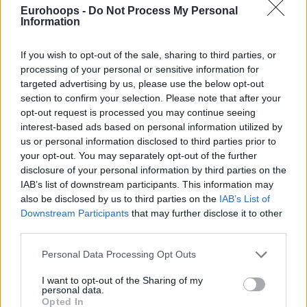
Eurohoops -
Do Not Process My Personal
Ο Βαλαντσιούνας για τρία χρόνια στους Ουίζαρντς
Information
Ο Βούκτσεβιτς κλήθηκε από τους
Ουίζαρντς
προς το τέλος
If you wish to opt-out of the sale, sharing to third parties, or
της σεζόν 2023-24 κι αυτός αποφάσισε να αφήσει την
processing of your personal or sensitive information for
Παρτιζάν
για να κυνηγήσει το όνειρο του.
targeted advertising by us, please use the below opt-out
section to confirm your selection. Please note that after your
opt-out request is processed you may continue seeing
interest-based ads based on personal information utilized by
us or personal information disclosed to third parties prior to
your opt-out. You may separately opt-out of the further
disclosure of your personal information by third parties on the
IAB’s list of downstream participants. This information may
also be disclosed by us to third parties on the
IAB’s List of
Downstream Participants
that may further disclose it to other
third parties.
Please note that this website/app uses one or more Google
Personal Data Processing Opt Outs
services and may gather and store information including but
not limited to your visit or usage behaviour. You may click to
I want to opt-out of the Sharing of my
personal data.
grant or deny consent to Google and its third-party tags to
Opted In