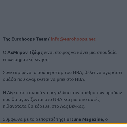
Της Eurohoops Team/
info@eurohoops.net
Ο
ΛεΜπρον Τζέιμς
είναι έτοιμος να κάνει μια σπουδαία
επιχειρηματική κίνηση.
Συγκεκριμένα, ο σούπερσταρ του NBA, θέλει να αγοράσει
ομάδα που αναμένεται να μπει στο NBA.
Η Λίγκα έχει σκοπό να μεγαλώσει τον αριθμό των ομάδων
που θα αγωνίζονται στο NBA και μια από αυτές
πιθανότατα θα εδρεύει στο Λας Βέγκας.
Σύμφωνα με το ρεπορτάζ της
Fortune Magazine
, ο
“Βασιλιάς” θα έχει σκληρό ανταγωνισμό στον χορό των