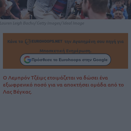
Lauren Leigh Bacho/ Getty Images/ Ideal Image
Κάνε το
την Αγαπημένη σου πηγή για
Μπασκετική Ενημέρωση.
Πρόσθεσε το Eurohoops στην Google
Ο Λεμπρόν Τζέιμς ετοιμάζεται να δώσει ένα
εξωφρενικό ποσό για να αποκτήσει ομάδα από το
Λας Βέγκας.