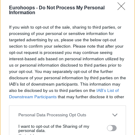
προσφορών, καθώς έχουν εκφράσει ενδιαφέρον και
Eurohoops -
Do Not Process My Personal
Information
άνθρωποι της Red Bull για τη νέα ομάδα.
Αυτή δεν είναι η πρώτη φορά που έχει εκφράσει το
If you wish to opt-out of the sale, sharing to third parties, or
processing of your personal or sensitive information for
ενδιαφέρον του για την ομάδα του Λας Βέγκας ο
targeted advertising by us, please use the below opt-out
Αμερικανός, αφού και παλαιότερα είχε τονίσει πως θέλει
section to confirm your selection. Please note that after your
να έχει την ιδιοκτησία μιας νέας ομάδας του ΝΒΑ στην
opt-out request is processed you may continue seeing
πόλη.
interest-based ads based on personal information utilized by
us or personal information disclosed to third parties prior to
your opt-out. You may separately opt-out of the further
disclosure of your personal information by third parties on the
IAB’s list of downstream participants. This information may
also be disclosed by us to third parties on the
IAB’s List of
Downstream Participants
that may further disclose it to other
third parties.
Please note that this website/app uses one or more Google
Personal Data Processing Opt Outs
services and may gather and store information including but
not limited to your visit or usage behaviour. You may click to
I want to opt-out of the Sharing of my
personal data.
grant or deny consent to Google and its third-party tags to