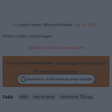
— Legion Hoops (@LegionHoops)
July 19, 2024
Photo Credits: GettyImages
Διαβάστε εδώ τα τελευταία νέα
Κάνε το
την Αγαπημένη σου πηγή για
Μπασκετική Ενημέρωση.
Πρόσθεσε το Eurohoops στην Google
NBA
Λας Βέγκας
ΛεΜπρον Τζέιμς
TAGS