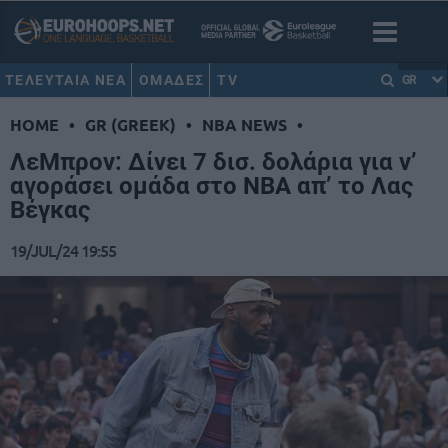
ΤΕΛΕΥΤΑΙΑ ΝΕΑ
ΟΜΑΔΕΣ
TV
GR
HOME
•
GR (GREEK)
•
NBA NEWS
•
ΛεΜπρον: Δίνει 7 δισ. δολάρια για ν’
αγοράσει ομάδα στο NBA απ’ το Λας
Βέγκας
19/JUL/24 19:55