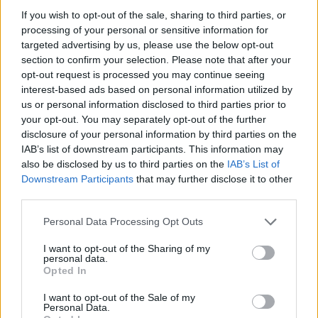
If you wish to opt-out of the sale, sharing to third parties, or
processing of your personal or sensitive information for
“Ο Μπόγκνταν Μπογκντάνοβιτς υποβλήθηκε σε μία μη-
targeted advertising by us, please use the below opt-out
χειρουργική επέμβαση και η κατάσταση του θα
section to confirm your selection. Please note that after your
αξιολογηθεί εκ νέου σε τέσσερις εβδομάδες”, ήταν η
opt-out request is processed you may continue seeing
ανακοίνωση.
interest-based ads based on personal information utilized by
us or personal information disclosed to third parties prior to
Ο Σέρβος σταρ προέρχεται από ένα σπουδαίο καλοκαίρι
your opt-out. You may separately opt-out of the further
με την Εθνική ομάδα της χώρας του που κατέκτησε το
disclosure of your personal information by third parties on the
χάλκινο μετάλλιο στους Ολυμπιακούς Αγώνες, ενώ είχε
IAB’s list of downstream participants. This information may
also be disclosed by us to third parties on the
IAB’s List of
προηγηθεί
η καλύτερη σεζόν του στο ΝΒΑ στο
Downstream Participants
that may further disclose it to other
σκοράρισμα με μέσο όρο 16.9 πόντους.
third parties.
Please note that this website/app uses one or more Google
Personal Data Processing Opt Outs
services and may gather and store information including but
not limited to your visit or usage behaviour. You may click to
I want to opt-out of the Sharing of my
personal data.
grant or deny consent to Google and its third-party tags to
Opted In
use your data for below specified purposes in below Google
consent section.
I want to opt-out of the Sale of my
Personal Data.