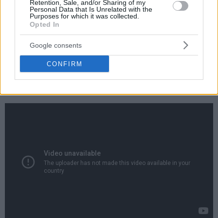
Retention, Sale, and/or Sharing of my
Personal Data that Is Unrelated with the
Purposes for which it was collected.
Opted In
Τώρα οι Καβαλίερς έχουν μπροστά τους το δυσκολότερο
Google consents
ίσως παιχνίδι για να επεκτείνουν το σερί τους, καθώς
αντιμετωπίζουν τους
Σέλτικς
στο TD Garden.
CONFIRM