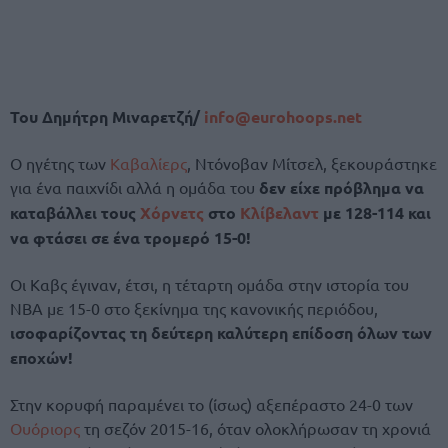
Του Δημήτρη Μιναρετζή/
info@eurohoops.net
Ο ηγέτης των
Καβαλίερς
, Ντόνοβαν Μίτσελ, ξεκουράστηκε
για ένα παιχνίδι αλλά η ομάδα του
δεν είχε πρόβλημα να
καταβάλλει τους
Χόρνετς
στο
Κλίβελαντ
με 128-114 και
να φτάσει σε ένα τρομερό 15-0!
Οι Καβς έγιναν, έτσι, η τέταρτη ομάδα στην ιστορία του
ΝΒΑ με 15-0 στο ξεκίνημα της κανονικής περιόδου,
ισοφαρίζοντας τη δεύτερη καλύτερη επίδοση όλων των
εποχών!
Στην κορυφή παραμένει το (ίσως) αξεπέραστο 24-0 των
Ουόριορς
τη σεζόν 2015-16, όταν ολοκλήρωσαν τη χρονιά