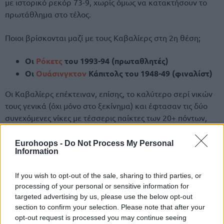
με ιστορικό ρεκόρ 73-9, χωρίς όμως να κατακτήσουν το
πρωτάθλημα στο τέλος.
Ποιοι βρίσκονται μαζί με τους Καβαλίερς στη 2η θέση;
Οι
Ρόκετς
του 1993-94 (πρωταθλητές)
Οι
Ουάσινγκτον
Κάπιτολς του 1948-49 (φιναλίστ)
Οι Καβαλίερς επέκτειναν, επίσης, το καλύτερο σερί νικών
τους γενικά (όχι μόνο στο ξεκίνημα) και έφτασαν τις δύο
συνεχόμενες νίκες με τέσσερις παίκτες των 20+ πόντων,
για πρώτη φορά από το 1972!
Eurohoops -
Do Not Process My Personal
Information
If you wish to opt-out of the sale, sharing to third parties, or
processing of your personal or sensitive information for
targeted advertising by us, please use the below opt-out
section to confirm your selection. Please note that after your
opt-out request is processed you may continue seeing