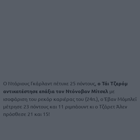
Ο Ντάριους Γκάρλαντ πέτυχε 25 πόντους,
ο Τάι Τζερόμ
αντικατέστησε επάξια τον Ντόνοβαν Μίτσελ
με
ισοφάριση του ρεκόρ καριέρας του (24π.), ο Έβαν Μόμπλεϊ
μέτρησε 23 πόντους και 11 ριμπάουντ κι ο Τζάρετ Άλεν
πρόσθεσε 21 και 15!