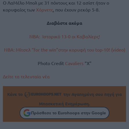
Ο ΛαΜέλο Μπολ με 31 πόντους και 12 ασίστ ήταν ο
κορυφαίος των
Χόρνετς
, που έχουν ρεκόρ 5-8.
Διαβάστε ακόμα
NBA: Iστορικό 13-0 οι Καβαλίερς!
NBA: Μίτσελ “for the win”
στην κορυφή του top-10! (video)
Photo Credit
Cavaliers
“X”
Δείτε τα τελευταία νέα
Κάνε το
την Αγαπημένη σου πηγή για
Μπασκετική Ενημέρωση.
Πρόσθεσε το Eurohoops στην Google