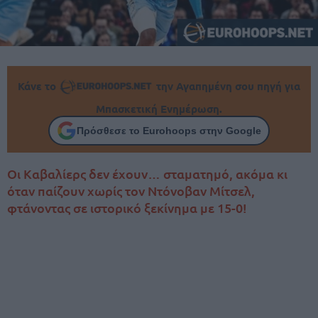
Κάνε το
την Αγαπημένη σου πηγή για
Μπασκετική Ενημέρωση.
Πρόσθεσε το Eurohoops στην Google
Οι Καβαλίερς δεν έχουν… σταματημό, ακόμα κι
όταν παίζουν χωρίς τον Ντόνοβαν Μίτσελ,
φτάνοντας σε ιστορικό ξεκίνημα με 15-0!