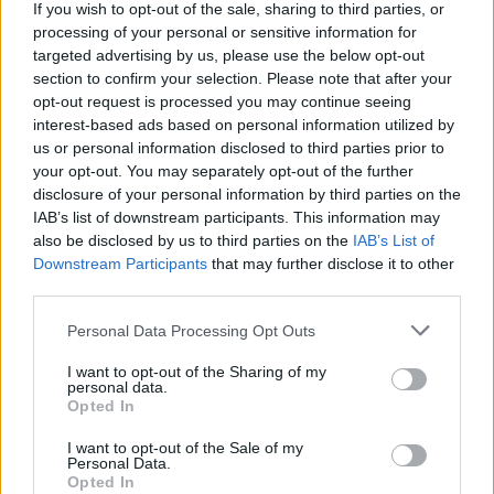
τρίποντο στα
-36,2″
κι ενώ ο
Κλέι Τόμπσον
(12π. με 4/12
If you wish to opt-out of the sale, sharing to third parties, or
σουτ, 4ρ., 2κλ., 2κοψ., 2λ. σε 28:35) με εύστοχο δικό του
processing of your personal or sensitive information for
targeted advertising by us, please use the below opt-out
στα
-1:05
τους είχε φέρει να μειώσουν σε
99-101.
section to confirm your selection. Please note that after your
opt-out request is processed you may continue seeing
Ο
Άντονι Έντουαρντς
(26π. με 11/24 σουτ, 8ρ., 5ασ., 2κλ.,
interest-based ads based on personal information utilized by
4λ. σε 39:13) με layup για το
99-103 στα -18,1″
us or personal information disclosed to third parties prior to
επανόρθωσε για το λάθος αμέσως πριν κι όλα τελείωσαν
your opt-out. You may separately opt-out of the further
στο άστοχο αυτή τη φορά τρίποντο του
Κλέι Τόμπσον
στα
disclosure of your personal information by third parties on the
IAB’s list of downstream participants. This information may
-16″
. Ο
Τζούλιους Ραντλ
(23π. με 6/13 σουτ, 10ρ., 8ασ.,
also be disclosed by us to third parties on the
IAB’s List of
3λ. σε 34:14) με 2/2 ελεύθερες βολές στα -14,1″
Downstream Participants
that may further disclose it to other
διαμόρφωσε το τελικό σκορ
(99-105)
.
third parties.
Please note that this website/app uses one or more Google
Personal Data Processing Opt Outs
services and may gather and store information including but
not limited to your visit or usage behaviour. You may click to
I want to opt-out of the Sharing of my
personal data.
grant or deny consent to Google and its third-party tags to
Opted In
use your data for below specified purposes in below Google
consent section.
I want to opt-out of the Sale of my
Personal Data.
Opted In