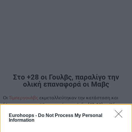
Στο +28 οι Γουλβς, παραλίγο την
ολική επαναφορά οι Μαβς
Οι
Τίμπεργουλβς
εκμεταλλεύτηκαν την κατάσταση και
ξέφυγαν και με +28 στην τρίτη περίοδο
(62-90)
, ο
Κάιρι
Ίρβινγκ
(39π. με 14/17 σουτ, 2ασ., 2λ. σε 37:15) σκόραρε
Eurohoops -
Do Not Process My Personal
15 πόντους στην τρίτη περίοδο
κι ηγήθηκε της
Information
αντεπίθεσης για τους
Μάβερικς
, αλλά αστόχησε σε