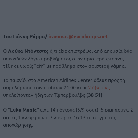
Του Γιάννη Ράμμα/
irammas@eurohoops.net
Ο
Λούκα Ντόντσιτς
ό,τι είχε επιστρέψει από απουσία δύο
παιχνιδιών λόγω προβλήματος στον αριστερή φτέρνα,
τέθηκε νωρίς “off” με πρόβλημα στον αριστερή γάμπα.
Το παιχνίδι στο American Airlines Center όδευε προς τη
συμπλήρωση των πρώτων 24:00 κι οι
Μάβερικς
υπολείπονταν ήδη των Τίμπερβουλβς
(38-51)
.
Ο
“Luka Magic”
είχε 14 πόντους (5/9 σουτ), 5 ριμπάουντ, 2
ασίστ, 1 κλέψιμο και 3 λάθη σε 16:13 τη στιγμή της
αποχώρησης.