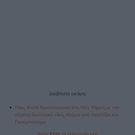
Διαβάστε ακόμη:
Νικς: Καλά Χριστούγεννα στη Νέα Υόρκη με την
πέμπτη διαδοχική νίκη, 40άρα από Μπρίτζες και
Γουεμπανιάμα
Δείτε
ΕΔΩ
τα τελευταία νέα