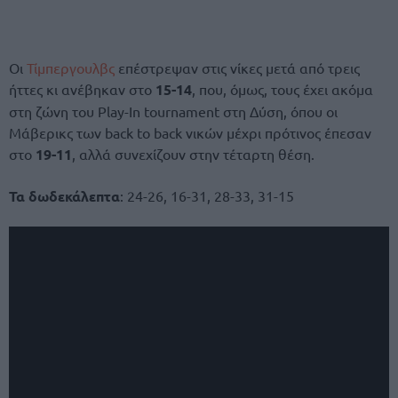
Οι
Τίμπεργουλβς
επέστρεψαν στις νίκες μετά από τρεις
ήττες κι ανέβηκαν στο
15-14
, που, όμως, τους έχει ακόμα
στη ζώνη του Play-In tournament στη Δύση, όπου οι
Μάβερικς των back to back νικών μέχρι πρότινος έπεσαν
στο
19-11
, αλλά συνεχίζουν στην τέταρτη θέση.
Τα δωδεκάλεπτα
: 24-26, 16-31, 28-33, 31-15