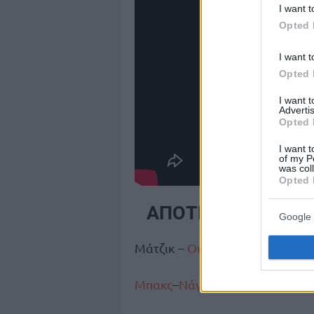
I want t
Opted 
I want t
Opted 
I want 
Advertis
Opted 
I want t
of my P
was col
Opted 
ΑΠΟΤΕΛΕΣΜΑΤΑ
Google 
Μάτζικ –
Ουόριορς
115-121 (Μπ
Μπακς
–
Νάγκετς
121-112 (Γιάννης