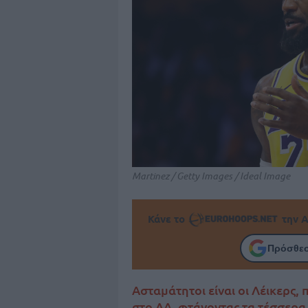
Martinez / Getty Images / Ideal Image
Κάνε το
την Α
Πρόσθεσ
Ασταμάτητοι είναι οι Λέικερς,
στο ΛΑ, φτάνοντας τα τέσσερα