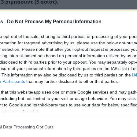
13 ριμπάουντ (5 ασίστ).
 (ρεκόρ καριέρας) ήταν ο πρώτος σκόρερ των
s -
Do Not Process My Personal Information
ν με αποβολή (δύο τεχνικές ποινές) τον Άντονι
 περιόδου.
to opt-out of the sale, sharing to third parties, or processing of your per
formation for targeted advertising by us, please use the below opt-out s
 μπάλα στην εξέδρα μετά την αποβολή του και
r selection. Please note that after your opt-out request is processed y
eing interest-based ads based on personal information utilized by us or
 κάτι που σημαίνει ότι αυτόματα θα
disclosed to third parties prior to your opt-out. You may separately opt-
losure of your personal information by third parties on the IAB’s list of
. This information may also be disclosed by us to third parties on the
IA
Participants
that may further disclose it to other third parties.
 με 18 πόντους. Οι
Τίμπεργουλβς
έπεσαν στην
ες στα τελευταία τέσσερα παιχνίδια, με τον
 that this website/app uses one or more Google services and may gath
αι αρκετά παιχνίδια.
including but not limited to your visit or usage behaviour. You may click 
 to Google and its third-party tags to use your data for below specifi
ogle consent section.
l Data Processing Opt Outs