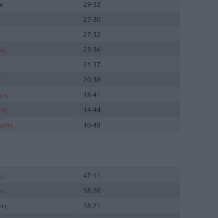
κ
29-32
27-30
27-32
λς
23-36
21-37
ς
20-38
ορς
18-41
τς
14-44
ρντς
10-48
ερ
47-11
ις
38-20
ετς
38-21