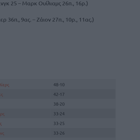
νγκ 25 – Μαρκ Ουίλιαμς 26π., 16ρ.)
 36π., 9ας. – Ζάιον 27π., 10ρ., 11ας.)
ίερς
48-10
κς
42-17
38-20
ρς
33-24
ς
33-25
νς
33-26