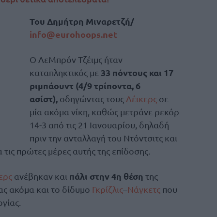
Του Δημήτρη Μιναρετζή/
info@eurohoops.net
Ο ΛεΜπρόν Τζέιμς ήταν
33 πόντους και 17
καταπληκτικός με
ριμπάουντ (4/9 τρίποντα, 6
ασίστ),
οδηγώντας τους
Λέικερς
σε
μία ακόμα νίκη, καθώς μετράνε ρεκόρ
14-3 από τις 21 Ιανουαρίου, δηλαδή
πριν την ανταλλαγή του Ντόντσιτς και
α τις πρώτες μέρες αυτής της επίδοσης.
πάλι στην 4η θέση
ερς
ανέβηκαν και
της
ας ακόμα και το δίδυμο
Γκρίζλις
–
Νάγκετς
που
ογίας.