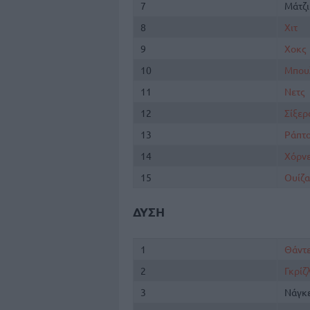
7
Μάτζι
8
Χιτ
9
Χοκς
10
Μπου
11
Νετς
12
Σίξερ
13
Ράπτ
14
Χόρνε
15
Ουίζα
ΔΥΣΗ
1
Θάντ
2
Γκρίζλ
3
Νάγκ