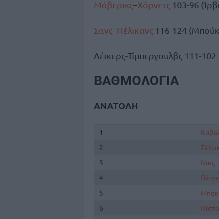
Μάβερικς
–
Χόρνετς
103-96 (Ίρβι
Σανς
–
Πέλικανς
116-124 (Μπούκερ
Λέικερς-Τίμπεργουλβς 111-102
ΒΑΘΜΟΛΟΓΙΑ
ΑΝΑΤΟΛΗ
1
Καβαλ
2
Σέλτι
3
Νικς
4
Πέισε
5
Μπακ
6
Πίστο