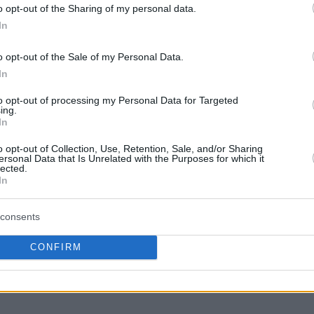
o opt-out of the Sharing of my personal data.
In
o opt-out of the Sale of my Personal Data.
In
to opt-out of processing my Personal Data for Targeted
ing.
In
o opt-out of Collection, Use, Retention, Sale, and/or Sharing
ersonal Data that Is Unrelated with the Purposes for which it
lected.
In
consents
ανκέρο 41- Κάρι 56)
CONFIRM
 28π., 19ρ. 7ας. – Γιόκιτς 32π., 14ρ., 10ας.)