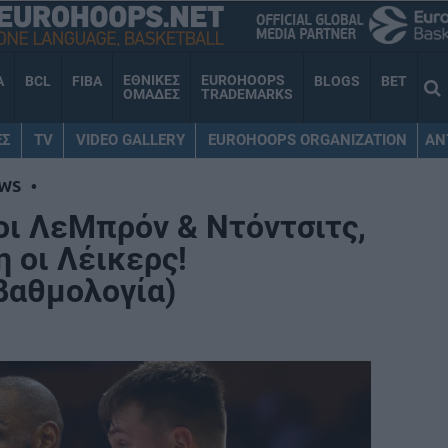
ΕΘΝΙΚΕΣ
EUROHOOPS
A
BCL
FIBA
BLOGS
BET
ΟΜΑΔΕΣ
TRADEMARKS
ΕΣ
TV
VIDEO GALLERY
EUROHOOPS ORGANIZATION
AN
WS
•
ι ΛεΜπρόν & Ντόντσιτς,
η οι Λέικερς!
βαθμολογία)