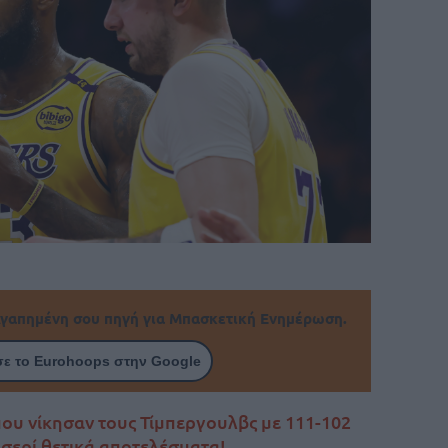
γαπημένη σου πηγή για Μπασκετική Ενημέρωση.
ε το Eurohoops στην Google
 που νίκησαν τους Τίμπεργουλβς με 111-102
 σερί θετικά αποτελέσματα!