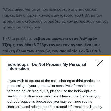
“Όταν μιλάς για αυτά που έχει κάνει στα μπασκετικά
παρκέ, δεν υπάρχει κανείς στην ιστορία του ΝΒΑ με τον
τρόπο που σχεδιάζουν οι ομάδες να τον μαρκάρουν και τον
τρόπο που το κάνουν.
Το λέω με όλο το
σεβασμό απέναντι στον ΛεΜπρόν
Τζέιμς, τον Μάικλ Τζόρνταν και τον αγαπημένο μου
παίκτη όλων των εποχών, τον σπουδαίο Σακίλ Ο’Νιλ.
Eurohoops -
Do Not Process My Personal
Information
If you wish to opt-out of the sale, sharing to third parties, or
processing of your personal or sensitive information for
targeted advertising by us, please use the below opt-out
section to confirm your selection. Please note that after your
opt-out request is processed you may continue seeing
interest-based ads based on personal information utilized by