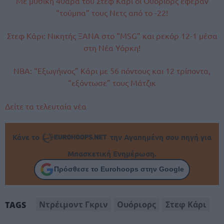
Με μυθική 40άρα του Στεφ Κάρι οι Ουόριορς έφεραν
“τούμπα” τους Νετς από το -22!
Στεφ Κάρι: Νικητής ΞΑΝΑ στο “MSG” και ρεκόρ 12-1 μέσα
στη Νέα Υόρκη!
NBA: “Εξωγήινος” Κάρι με 56 πόντους και 12 τρίποντα,
“εξόντωσε” τους Μάτζικ
Δείτε τα τελευταία νέα
Κάνε το
την Αγαπημένη σου πηγή για
Μπασκετική Ενημέρωση.
Πρόσθεσε το Eurohoops στην Google
Ντρέιμοντ Γκριν
Ουόριορς
Στεφ Κάρι
TAGS