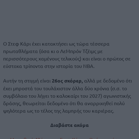
Ο Στεφ Κάρι έχει κατακτήσει ως τώρα τέσσερα
πρωταθλήματα (όσα κι ο ΛεΜπρόν Τζέιμς με
περισσότερους χαμένους τελικούς) και είναι ο πρώτος σε
εύστοχα τρίποντα στην ιστορία του ΝΒΑ.
Αυτήν τη στιγμή είναι
26ος σκόρερ,
αλλά με δεδομένο ότι
έχει μπροστά του τουλάχιστον άλλα δύο χρόνια (σ.σ. το
συμβόλαιο του λήγει το καλοκαίρι του 2027) αγωνιστικής
δράσης, θεωρείται δεδομένο ότι θα αναρριχηθεί πολύ
ψηλότερα ως το τέλος της λαμπρής του καριέρας.
Διαβάστε ακόμα