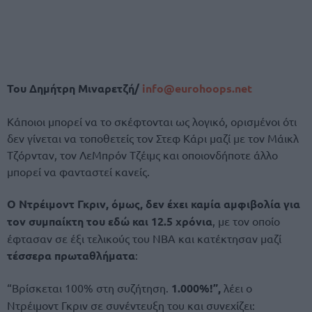
Του Δημήτρη Μιναρετζή/
info@eurohoops.net
Κάποιοι μπορεί να το σκέφτονται ως λογικό, ορισμένοι ότι
δεν γίνεται να τοποθετείς τον Στεφ Κάρι μαζί με τον Μάικλ
Τζόρνταν, τον ΛεΜπρόν Τζέιμς και οποιονδήποτε άλλο
μπορεί να φανταστεί κανείς.
Ο Ντρέιμοντ Γκριν, όμως, δεν έχει καμία αμφιβολία για
τον συμπαίκτη του εδώ και 12.5 χρόνια
, με τον οποίο
έφτασαν σε έξι τελικούς του NBA και κατέκτησαν μαζί
τέσσερα πρωταθλήματα
:
“Βρίσκεται 100% στη συζήτηση.
1.000%!”,
λέει ο
Ντρέιμοντ Γκριν σε συνέντευξη του και συνεχίζει: