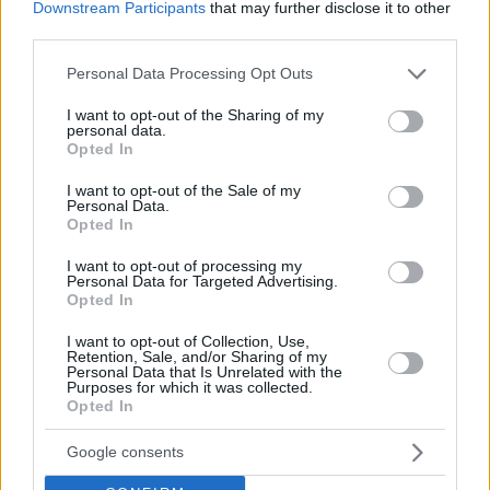
Downstream Participants
that may further disclose it to other
third parties.
Please note that this website/app uses one or more Google
Personal Data Processing Opt Outs
services and may gather and store information including but
not limited to your visit or usage behaviour. You may click to
I want to opt-out of the Sharing of my
personal data.
grant or deny consent to Google and its third-party tags to
Opted In
use your data for below specified purposes in below Google
consent section.
I want to opt-out of the Sale of my
Personal Data.
Opted In
I want to opt-out of processing my
Personal Data for Targeted Advertising.
Opted In
I want to opt-out of Collection, Use,
Retention, Sale, and/or Sharing of my
Personal Data that Is Unrelated with the
Purposes for which it was collected.
Opted In
Google consents