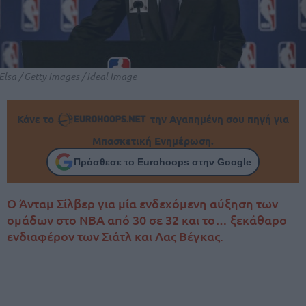
Elsa / Getty Images / Ideal Image
Κάνε το
την Αγαπημένη σου πηγή για
Μπασκετική Ενημέρωση.
Πρόσθεσε το Eurohoops στην Google
Ο Άνταμ Σίλβερ για μία ενδεχόμενη αύξηση των
ομάδων στο ΝΒΑ από 30 σε 32 και το… ξεκάθαρο
ενδιαφέρον των Σιάτλ και Λας Βέγκας.