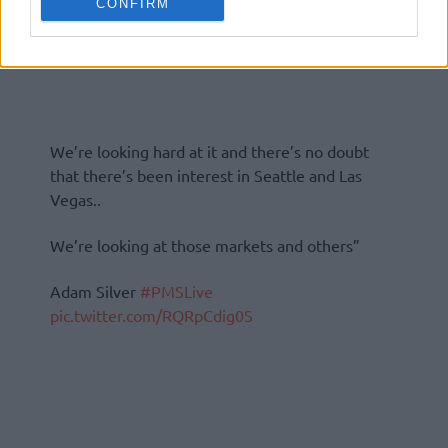
CONFIRM
We’re looking hard at it and there’s no doubt
that there’s been interest in Seattle and Las
Vegas..
We’re looking at those markets and others”
Adam Silver
#PMSLive
pic.twitter.com/RQRpCdig0S