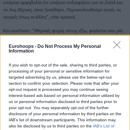
υπάρχει αμφιβολία ότι υπάρχει ενδιαφέρον για το Σιάτλ και
το Λας Βέγκας, είναι ξεκάθαρο. Παρακολουθούμε αυτές τις
αγορές όπως κι άλλες
“, είπε αρχικά.
Και συνέχισε: “
Μερικές φορές στους έξω, φαίνεται σαν μία
εύκολη απόφαση, γιατί μοιάζει σαν να τυπώνεις χρήματα για
να επεκταθείς, αλλά, και πάλι, όπως είπα, πουλάς πραγματικά
Eurohoops -
Do Not Process My Personal
Information
μετοχές στο πρωτάθλημα. Έχετε 30 ομάδες και τώρα λέτε ότι
θα πάμε σε 32. Μειώνετε το οικονομικό συμφέρον όλων των
If you wish to opt-out of the sale, sharing to third parties, or
ομάδων και επίσης ενδεχομένως το ταλέντο. Θα δούμε τι θα
processing of your personal or sensitive information for
γίνει”.
targeted advertising by us, please use the below opt-out
section to confirm your selection. Please note that after your
“We’re just beginning the process of exploring
opt-out request is processed you may continue seeing
the opportunity to expand..
interest-based ads based on personal information utilized by
us or personal information disclosed to third parties prior to
your opt-out. You may separately opt-out of the further
disclosure of your personal information by third parties on the
IAB’s list of downstream participants. This information may
also be disclosed by us to third parties on the
IAB’s List of