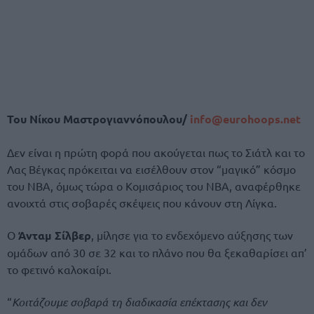
Του Νίκου Μαστρογιαννόπουλου/
info@eurohoops.net
Δεν είναι η πρώτη φορά που ακούγεται πως το Σιάτλ και το
Λας Βέγκας πρόκειται να εισέλθουν στον “μαγικό” κόσμο
του NBA, όμως τώρα ο Κομισάριος του NBA, αναφέρθηκε
ανοιχτά στις σοβαρές σκέψεις που κάνουν στη Λίγκα.
Ο
Άνταμ Σίλβερ
, μίλησε για το ενδεχόμενο αύξησης των
ομάδων από 30 σε 32 και το πλάνο που θα ξεκαθαρίσει απ’
το φετινό καλοκαίρι.
“
Κοιτάζουμε σοβαρά τη διαδικασία επέκτασης και δεν