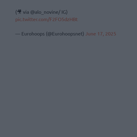
(🎥 via @alo_novine/ IG)
pic.twitter.com/F2FO5dzHBt
— Eurohoops (@Eurohoopsnet)
June 17, 2025