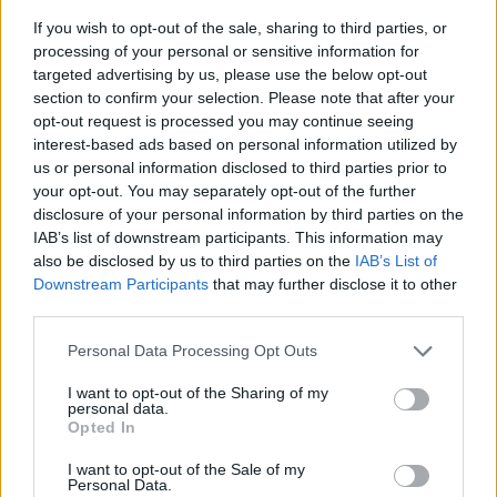
άλογό του στην κούρσα στον ιππόδρομο.
If you wish to opt-out of the sale, sharing to third parties, or
processing of your personal or sensitive information for
Τέτοιο άγχος ούτε σε Τελικούς NBA να έπαιζε…
targeted advertising by us, please use the below opt-out
section to confirm your selection. Please note that after your
Όταν είδε να βρίσκεται πίσω στην κούρσα, τότε άρχισε να
opt-out request is processed you may continue seeing
πιάνει το κεφάλι του και να φωνάζει έντονα.
interest-based ads based on personal information utilized by
us or personal information disclosed to third parties prior to
your opt-out. You may separately opt-out of the further
disclosure of your personal information by third parties on the
IAB’s list of downstream participants. This information may
also be disclosed by us to third parties on the
IAB’s List of
Downstream Participants
that may further disclose it to other
third parties.
Please note that this website/app uses one or more Google
Personal Data Processing Opt Outs
services and may gather and store information including but
not limited to your visit or usage behaviour. You may click to
I want to opt-out of the Sharing of my
personal data.
grant or deny consent to Google and its third-party tags to
Opted In
use your data for below specified purposes in below Google
consent section.
I want to opt-out of the Sale of my
Personal Data.