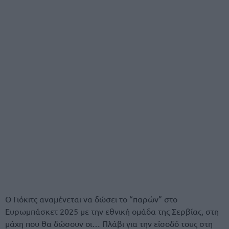
Ο Γιόκιτς αναμένεται να δώσει το “παρών” στο
Ευρωμπάσκετ 2025 με την εθνική ομάδα της Σερβίας, στη
μάχη που θα δώσουν οι… Πλάβι για την είσοδό τους στη