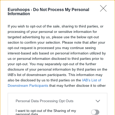
Eurohoops -
Do Not Process My Personal
Information
If you wish to opt-out of the sale, sharing to third parties, or
Του Μιχάλη Γκιουλένογλου/
info@eurohoops.net
processing of your personal or sensitive information for
targeted advertising by us, please use the below opt-out
Ο
Κέβιν Πόρτερ Τζούνιορ
μπαίνει στην αγορά των
free
section to confirm your selection. Please note that after your
opt-out request is processed you may continue seeing
agents
, με σκοπό να βρει ένα καλύτερο συμβόλαιο, απ’
interest-based ads based on personal information utilized by
αυτό που είχε με τους
Μιλγουόκι Μπακς
.
us or personal information disclosed to third parties prior to
your opt-out. You may separately opt-out of the further
Ο άλλοτε παίκτης του
ΠΑΟΚ
ενημέρωσε τους
Μπακς
ότι
disclosure of your personal information by third parties on the
δεν πρόκειται να ενεργοποιήσει την επιλογή ανανέωσης
IAB’s list of downstream participants. This information may
που είχε στο συμβόλαιό του για την επόμενη σεζόν, έναντι
also be disclosed by us to third parties on the
IAB’s List of
Downstream Participants
that may further disclose it to other
2.5 εκατομμυρίων δολαρίων.
third parties.
Αυτό δε σημαίνει ότι δεν μπορεί να υπογράψει ξανά με
Please note that this website/app uses one or more Google
Personal Data Processing Opt Outs
τους Μπακς, αρκεί και οι δύο πλευρές να είναι θετικές σε
services and may gather and store information including but
μία νέα συνεργασία και φυσικά να συμφωνήσουν στο
not limited to your visit or usage behaviour. You may click to
I want to opt-out of the Sharing of my
personal data.