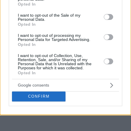
χρηματικό αντίτιμο. Η free agency ανοίγει επίσημα στις 6
grant or deny consent to Google and its third-party tags to
Opted In
use your data for below specified purposes in below Google
Ιουλίου και τότε οι ομάδες θα μπορούν να ανακοινώσουν
consent section.
επίσημα τις ανταλλαγές ή τις μεταγραφές που έχουν κάνει.
I want to opt-out of the Sale of my
Personal Data.
Opted In
Ο Πόρτερ Τζούνιορ με αριθμούς
I want to opt-out of processing my
Personal Data for Targeted Advertising.
Σε 30 αγώνες (στους περισσότερους προερχόμενος από
Opted In
τον πάγκο) με τους Μπακς ο Πόρτερ Τζούνιορ μέτρησε
11.7 πόντους, 3.9 ριμπάουντ και 3.7 ασίστ σε 19.9 λεπτά
I want to opt-out of Collection, Use,
Retention, Sale, and/or Sharing of my
στο παρκέ.
Personal Data that Is Unrelated with the
Purposes for which it was collected.
Opted In
Προστέθηκε στο ρόστερ της ομάδας του
Γιάννη
Αντετοκούνμπο
στα μέσα της σεζόν, σε ανταλλαγή με τους
Google consents
Λος Άντζελες Κλίπερς
, ενώ οι Μπακς ήταν η ομάδα που τον
CONFIRM
είχε επιλέξει στο Draft του 2019, προτού τον ανταλλάξει
στους
Κλίβελαντ Καβαλίερς
.