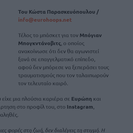
Του Κώστα Παρασκευόπουλου /
info@
eurohoops.
net
Μπόγιαν
Τέλος το μπάσκετ για τον
Μπογκντάνοβιτς
, ο οποίος
ανακοίνωσε ότι δεν θα αγωνιστεί
ξανά σε επαγγελματικό επίπεδο,
αφού δεν μπόρεσε να ξεπεράσει τους
τραυματισμούς που τον ταλαιπωρούν
τον τελευταίο καιρό.
Ευρώπη
 είχε μια πλούσια καριέρα σε
και
Instagram
νάρτηση στο προφίλ του, στο
,
 αληθές.
ες φορές στη ζωή, δεν διαλέγεις τη στιγμή. Η