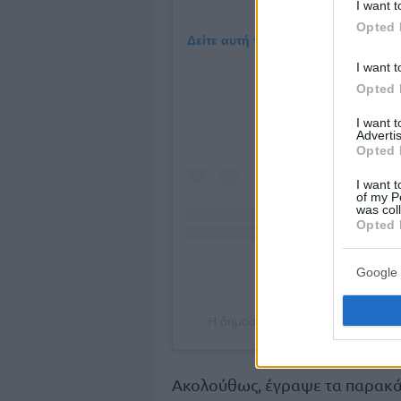
I want t
Opted 
Δείτε αυτή τη δημοσίευση στο Inst
I want t
Opted 
I want 
Advertis
Opted 
I want t
of my P
was col
Opted 
Google 
Η δημοσίευση κοινοποιήθηκε από
Ακολούθως, έγραψε τα παρακά