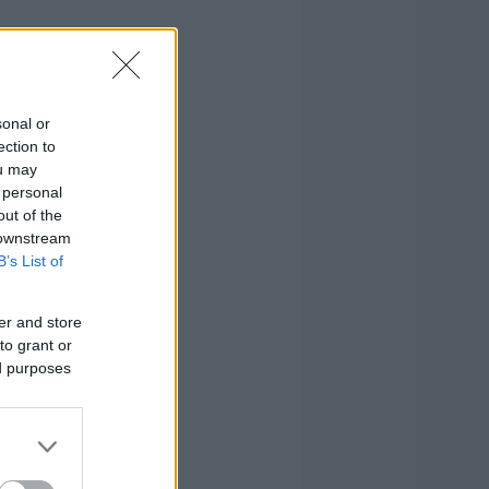
sonal or
ection to
ou may
 personal
out of the
 downstream
B’s List of
er and store
to grant or
ed purposes