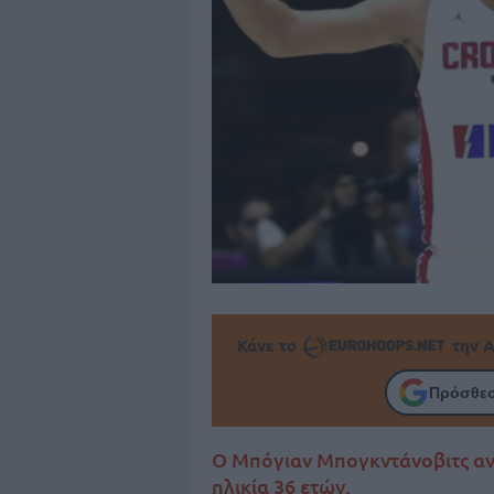
Κάνε το
την Α
Πρόσθεσ
Ο Μπόγιαν Μπογκντάνοβιτς αν
ηλικία 36 ετών.