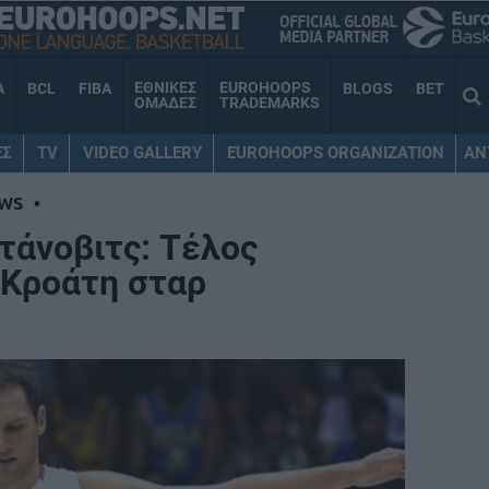
ΕΘΝΙΚΕΣ
EUROHOOPS
A
BCL
FIBA
BLOGS
BET
ΟΜΑΔΕΣ
TRADEMARKS
ΕΣ
TV
VIDEO GALLERY
EUROHOOPS ORGANIZATION
AN
WS
•
άνοβιτς: Τέλος
 Κροάτη σταρ