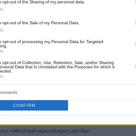
o opt-out of the Sharing of my personal data.
In
agram.
o opt-out of the Sale of my Personal Data.
In
to opt-out of processing my Personal Data for Targeted
ing.
In
o opt-out of Collection, Use, Retention, Sale, and/or Sharing
ersonal Data that Is Unrelated with the Purposes for which it
lected.
In
consents
CONFIRM
 το χρήστη Bojan Bogdanovic (@44bojan)
τω: «
Μετά από περισσότερες από δύο