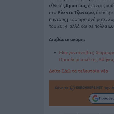
Κροατίας
εθνικής
, έχοντας παί
Ρίο ντε Τζανέιρο
στο
, όπου ή
πόντους μέσο όρο ανά ματς. Συ
Ευ
του 2014, αλλά και σε πολλά
Διαβάστε ακόμη:
Μπογκντάνοβιτς: Χειρουργ
Προολυμπιακό της Αθήνας
Δείτε ΕΔΩ τα τελευταία νέα
Κάνε το
την Α
Πρόσθεσ