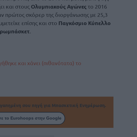
Ολυμπιακούς Αγώνες
ξει και στους
το 2016
ταν πρώτος σκόρερ της διοργάνωσης με 25,3
Παγκόσμιο Κύπελλο
μμετείχε επίσης και στο
ρωμπάσκετ
.
ήθηκε και χάνει (πιθανότατα) το
γαπημένη σου πηγή για Μπασκετική Ενημέρωση.
ε το Eurohoops στην Google