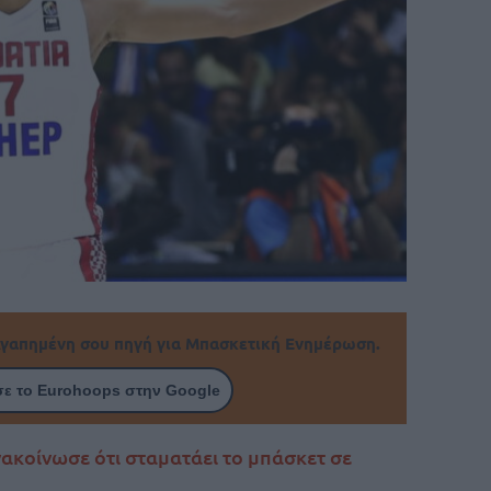
γαπημένη σου πηγή για Μπασκετική Ενημέρωση.
ε το Eurohoops στην Google
ακοίνωσε ότι σταματάει το μπάσκετ σε