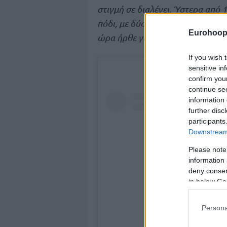
στιγμή σε διαλέγει. Ύστερα από 
πόδι, με δύο εγχειρήσεις και αμ
Eurohoop
ώρα ήρθε για να κλείσω ένα κε
If you wish 
sensitive in
confirm you
continue se
information 
further disc
participants
Downstream 
Please note
information 
deny consent
in below Go
Persona