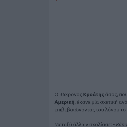
Κροάτης
Ο 36χρονος
άσος, που
Αμερική
, έκανε μία σχετική α
επιβεβαιώνοντας του λόγου το
Μεταξύ άλλων σχολίασε: «
Κάποι