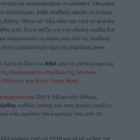
η στιγμή να αποχαιρετήσω το μπάσκετ. Όχι μόνο
ου εαυτού μου. Κάθε σταθμός άφησε το στίγμα
ης βάρος. Πάνω απ’ όλα, είχα την τιμή να φοράω
θος μου. Το να παίζω για την εθνική ομάδα δεν
 να εκπροσωπώ τη χώρα μου από τις παιδικές
 ήταν η μεγαλύτερη τιμή της καριέρας μου
».
NBA
ια δέκα σεζόν στο
από το 2014 μέχρι και
τς
,
Ουάσινγκτον Ουίζαρντς
,
Ιντιάνα
τ Πίστονς
Νιου Γιορκ Νικς
και
.
ενέρμπαχτσε
(2011-14) μεταξύ άλλων,
ούρθια
, καθώς επίσης και στις μικρές ομάδες
ενώ είχε αρχίσει την καριέρα του, από τη
λλά χρόνια, από το 2010 και μετά, μέλος της