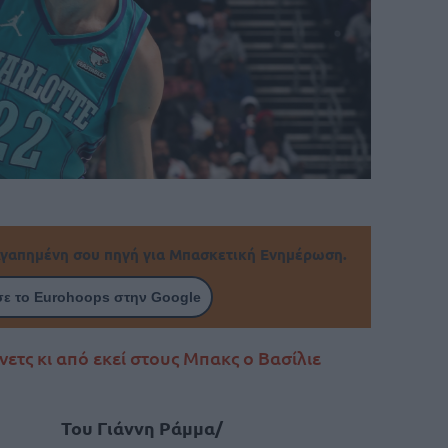
γαπημένη σου πηγή για Μπασκετική Ενημέρωση.
ε το Eurohoops στην Google
ετς κι από εκεί στους Μπακς ο Βασίλιε
Του Γιάννη Ράμμα/