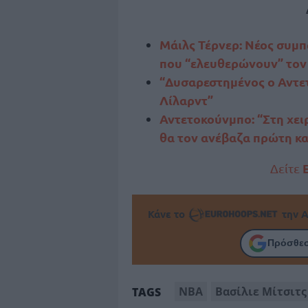
Μάιλς Τέρνερ: Νέος συμπ
που “ελευθερώνουν” τον
“Δυσαρεστημένος ο Αντε
Λίλαρντ”
Αντετοκούνμπο: “Στη χει
θα τον ανέβαζα πρώτη κα
Δείτε
Κάνε το
την Α
Πρόσθεσ
NBA
Βασίλιε Μίτσιτς
TAGS