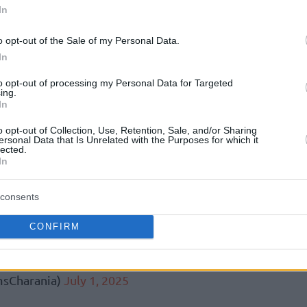
In
o opt-out of the Sale of my Personal Data.
$9.423.869
2026
συμβολαίου αξίας
μέχρι το
In
είχε ενεργοποιήσει.
to opt-out of processing my Personal Data for Targeted
ing.
γλυτώνουν” $1.300.000 κι αν
In
Βασίλιε Μίσιτς
ά του συμβολαίου του
μπορεί
o opt-out of Collection, Use, Retention, Sale, and/or Sharing
ι, ανάλογα με την πιθανή μείωση μισθού που
ersonal Data that Is Unrelated with the Purposes for which it
lected.
μεσα στη τσέπη και να μείνει ελεύθερος να
In
consents
rading Pat Connaughton and two of their
031, 2032) to the
Charlotte Hornets
for
CONFIRM
 ESPN.
pic.twitter.com/gLnvpeG2NX
sCharania)
July 1, 2025