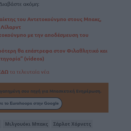
Διαβάστε ακόμη:
αίκτης του Αντετοκούνμπο στους Μπακς,
 Λίλαρντ
τοκούνμπο με την αποδέσμευση του
ρότερη θα επέστρεφα στον Φιλαθλητικό και
τηγορία” (videos)
ΕΔΩ
τα τελευταία νέα
γαπημένη σου πηγή για Μπασκετική Ενημέρωση.
ε το Eurohoops στην Google
Μιλγουόκι Μπακς
Σάρλοτ Χόρνετς