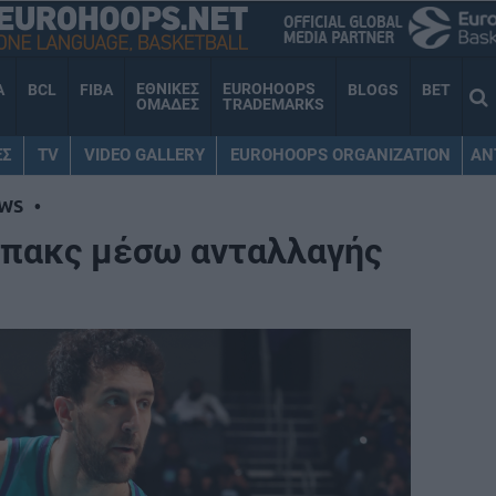
ΕΘΝΙΚΕΣ
EUROHOOPS
A
BCL
FIBA
BLOGS
BET
ΟΜΑΔΕΣ
TRADEMARKS
ΕΣ
TV
VIDEO GALLERY
EUROHOOPS ORGANIZATION
AN
WS
•
Μπακς μέσω ανταλλαγής