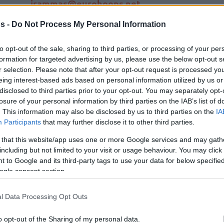
irammas@eurohoops.net
s -
Do Not Process My Personal Information
Βασίλιε Μίτσιτς
Εδώ ο
, εκεί ο
Βασίλιε Μίτσιτς
, στους
Μπακς
ο
to opt-out of the sale, sharing to third parties, or processing of your per
Βασίλιε Μίτσιτς
. Ο 31χρονος Σέρβος
formation for targeted advertising by us, please use the below opt-out s
πόιντ γκαρντ έγινε
ξανά ανταλλαγή
.
r selection. Please note that after your opt-out request is processed y
eing interest-based ads based on personal information utilized by us or
disclosed to third parties prior to your opt-out. You may separately opt-
Έχοντας μόλις επιστρέψει από τους
losure of your personal information by third parties on the IAB’s list of
Σανς
(2025) στους
Χόρνετς
(2024-25),
. This information may also be disclosed by us to third parties on the
IA
η ομάδα της
Σάρλοτ
τον έστειλε στο
Participants
that may further disclose it to other third parties.
Πατ Κόνατον
ης από τους Μπακς τον
(SG, 1993)
 that this website/app uses one or more Google services and may gath
 Drafts (2031 & 2032).
including but not limited to your visit or usage behaviour. You may click 
 to Google and its third-party tags to use your data for below specifi
ogle consent section.
Βασίλιε Μίτσιτς
ός πως ο
θα είχε μείνει
α ανοίξει ο δρόμος της επιστροφής στην
l Data Processing Opt Outs
Φοίνιξ ενεργοποίησε την team option των
πλέον έγινε ανταλλαγή για δεύτερη φορά μέσα
o opt-out of the Sharing of my personal data.