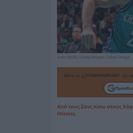
Kent Smith / Getty Images / Ideal Image
Κάνε το
την Α
Πρόσθεσ
Από τους Σανς πίσω στους Χόρν
Μίτσιτς.