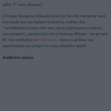
αλλά “f” τους Λέικερς”.
Ο Μαρκ Κιούμπαν δήλωσε ξανά ότι δεν θα επέτρεπε ποτέ
ένα trade για τον Λούκα Ντόντσιτς, καθώς δεν
“ανταλλάσσεις έναν από τους τρεις καλύτερους παίκτες
του κόσμου”, ωστόσο λέει ότι ο Κούπερ Φλαγκ – το φετινό
#1 που επέλεξαν οι
Μάβερικς
– είναι το μέλλον του
οργανισμού και μπορεί να τους οδηγήσει ψηλά.
Διαβάστε ακόμα