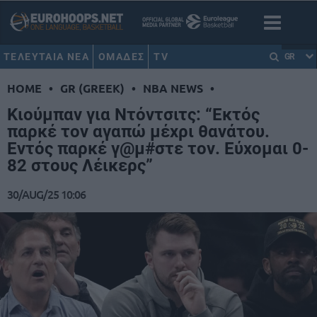
ΤΕΛΕΥΤΑΙΑ ΝΕΑ
ΟΜΑΔΕΣ
TV
GR
HOME
•
GR (GREEK)
•
NBA NEWS
•
Κιούμπαν για Ντόντσιτς: “Εκτός
παρκέ τον αγαπώ μέχρι θανάτου.
Εντός παρκέ γ@μ#στε τον. Εύχομαι 0-
82 στους Λέικερς”
30/AUG/25 10:06