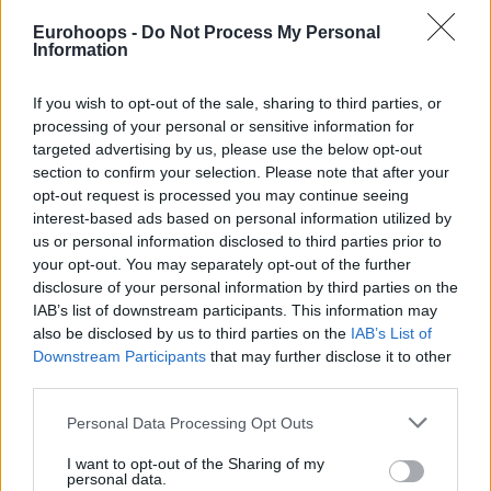
Εκτός παρκέ αγαπώ τον
Λούκα μέχρι θανάτου
, αλλά
Eurohoops -
Do Not Process My Personal
Information
εντός παρκέ
γ@μ#στε τον!
If you wish to opt-out of the sale, sharing to third parties, or
Προφανώς δεν θέλω να τον δω να χτυπάει ή οτιδήποτε
processing of your personal or sensitive information for
τέτοιο.
targeted advertising by us, please use the below opt-out
section to confirm your selection. Please note that after your
Εύχομαι, όμως, 0-82 στους Λέικερς!
opt-out request is processed you may continue seeing
interest-based ads based on personal information utilized by
us or personal information disclosed to third parties prior to
your opt-out. You may separately opt-out of the further
disclosure of your personal information by third parties on the
IAB’s list of downstream participants. This information may
also be disclosed by us to third parties on the
IAB’s List of
Downstream Participants
that may further disclose it to other
third parties.
Please note that this website/app uses one or more Google
Personal Data Processing Opt Outs
services and may gather and store information including but
not limited to your visit or usage behaviour. You may click to
I want to opt-out of the Sharing of my
personal data.
grant or deny consent to Google and its third-party tags to