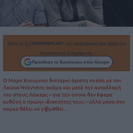
Κάνε το
την Αγαπημένη σου πηγή για
Μπασκετική Ενημέρωση.
Πρόσθεσε το Eurohoops στην Google
O Μαρκ Κιούμπαν διατηρεί άριστη σχέση με τον
Λούκα Ντόντσιτς ακόμα και μετά την ανταλλαγή
του στους Λέικερς – για την οποία δεν έφερε
ευθύνη ο πρώην ιδιοκτήτης τους – αλλά μέσα στο
παρκέ θέλει να γ@μ#θεί…