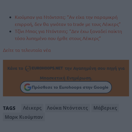
Κιούμπαν για Ντόντσιτς: “Αν είχα την παραμικρή
επιρροή, δεν θα γινόταν το trade με τους Λέικερς”
Τζίνι Μπας για Ντόντσιτς: “Δεν έχω ξαναδεί παίκτη
τόσο λυπημένο που ήρθε στους Λέικερς”
Δείτε τα τελευταία νέα
Κάνε το
την Αγαπημένη σου πηγή για
Μπασκετική Ενημέρωση.
Πρόσθεσε το Eurohoops στην Google
Λέικερς
Λούκα Ντόντσιτς
Μάβερικς
TAGS
Μαρκ Κιούμπαν