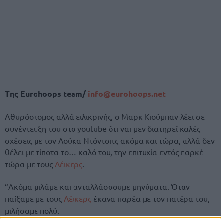
Tης Eurohoops team/
info@eurohoops.net
Αθυρόστομος αλλά ειλικρινής, ο Μαρκ Κιούμπαν λέει σε
συνέντευξη του στο youtube ότι ναι μεν διατηρεί καλές
σχέσεις με τον Λούκα Ντόντσιτς ακόμα και τώρα, αλλά δεν
θέλει με τίποτα το… καλό του, την επιτυχία εντός παρκέ
τώρα με τους
Λέικερς
.
“Ακόμα μιλάμε και ανταλλάσσουμε μηνύματα. Όταν
παίξαμε με τους
Λέικερς
έκανα παρέα με τον πατέρα του,
μιλήσαμε πολύ.