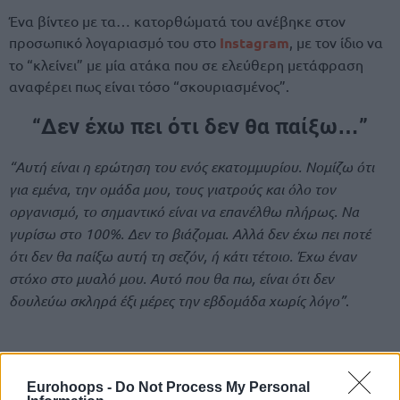
Ένα βίντεο με τα… κατορθώματά του ανέβηκε στον
προσωπικό λογαριασμό του στο
Instagram
, με τον ίδιο να
το “κλείνει” με μία ατάκα που σε ελεύθερη μετάφραση
αναφέρει πως είναι τόσο “σκουριασμένος”.
“Δεν έχω πει ότι δεν θα παίξω…”
“Αυτή είναι η ερώτηση του ενός εκατομμυρίου. Νομίζω ότι
για εμένα, την ομάδα μου, τους γιατρούς και όλο τον
οργανισμό, το σημαντικό είναι να επανέλθω πλήρως. Να
γυρίσω στο 100%. Δεν το βιάζομαι. Αλλά δεν έχω πει ποτέ
ότι δεν θα παίξω αυτή τη σεζόν, ή κάτι τέτοιο. Έχω έναν
στόχο στο μυαλό μου. Αυτό που θα πω, είναι ότι δεν
δουλεύω σκληρά έξι μέρες την εβδομάδα χωρίς λόγο”
.
Eurohoops -
Do Not Process My Personal