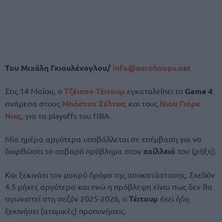
Του Μιχάλη Γκιουλένογλου/
info@eurohoops.net
Στις 14 Μαίου, ο
Τζέισον Τέιτουμ
εγκαταλείπει το
Game 4
ανάμεσα στους
Μπόστον Σέλτικς
και τους
Νιου Γιορκ
Νικς
, για τα playoffs του ΝΒΑ.
Μία ημέρα αργότερα υποβάλλεται σε επέμβαση για να
διορθώσει το σοβαρό πρόβλημα στον
αχίλλειό
του (ρήξη).
Και ξεκινάει τον μακρύ δρόμο της αποκατάστασης. Σχεδόν
4.5 μήνες αργότερα και ενώ η πρόβλεψη είναι πως δεν θα
αγωνιστεί στη σεζόν 2025-2026, ο
Τέιτουμ
έχει ήδη
ξεκινήσει (ατομικές) προπονήσεις.