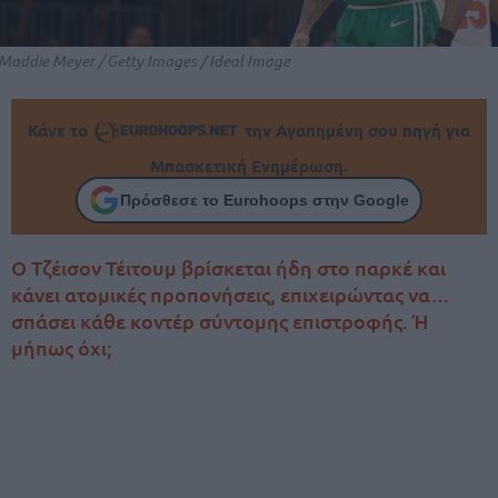
Maddie Meyer / Getty Images / Ideal Image
Κάνε το
την Αγαπημένη σου πηγή για
Μπασκετική Ενημέρωση.
Πρόσθεσε το Eurohoops στην Google
Ο Τζέισον Τέιτουμ βρίσκεται ήδη στο παρκέ και
κάνει ατομικές προπονήσεις, επιχειρώντας να…
σπάσει κάθε κοντέρ σύντομης επιστροφής. Ή
μήπως όχι;