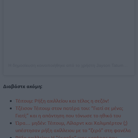
Η δημοσίευση κοινοποιήθηκε από το χρήστη Jayson Tatum🙏🏀 (@jaytatum0)
Διαβάστε ακόμη:
Τέιτουμ: Ρήξη αχιλλείου και τέλος η σεζόν!
Τζέισον Τέιτουμ στον πατέρα του: “Γιατί σε μένα;
Γιατί;” και η απάντηση που τόνωσε το ηθικό του
Ώρα… μηδέν: Τέιτουμ, Λίλαρντ και Χαλιμπέρτον (;)
υπέστησαν ρήξη αχίλλειου με το “ζερό” στη φανέλα
Ρήξη αχιλλείου: Η “έκρηξη” μιας κατάρας που