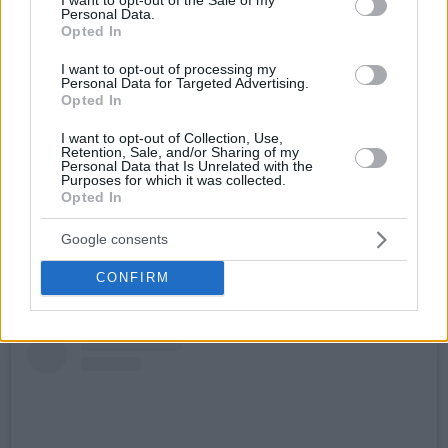
Personal Data.
Opted In
I want to opt-out of processing my
Personal Data for Targeted Advertising.
Opted In
I want to opt-out of Collection, Use,
Retention, Sale, and/or Sharing of my
Αυτά ήταν τα λόγια του Τέιτουμ πριν από μερικές ημέρες,
Personal Data that Is Unrelated with the
Purposes for which it was collected.
σε μία συνέντευξη που παραχώρησε στο
“The Today
Opted In
Show” και όπως φαίνεται επιχειρεί να το κάνει
πραγματικότητα.
Google consents
CONFIRM