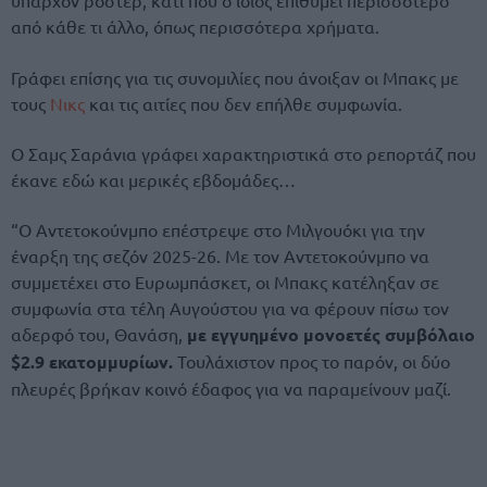
υπάρχον ρόστερ, κάτι που ο ίδιος επιθυμεί περισσότερο
από κάθε τι άλλο, όπως περισσότερα χρήματα.
Γράφει επίσης για τις συνομιλίες που άνοιξαν οι Μπακς με
τους
Νικς
και τις αιτίες που δεν επήλθε συμφωνία.
Ο Σαμς Σαράνια γράφει χαρακτηριστικά στο ρεπορτάζ που
έκανε εδώ και μερικές εβδομάδες…
“Ο Αντετοκούνμπο επέστρεψε στο Μιλγουόκι για την
έναρξη της σεζόν 2025-26. Με τον Αντετοκούνμπο να
συμμετέχει στο Ευρωμπάσκετ, οι Μπακς κατέληξαν σε
συμφωνία στα τέλη Αυγούστου για να φέρουν πίσω τον
αδερφό του, Θανάση,
με εγγυημένο μονοετές συμβόλαιο
$2.9 εκατομμυρίων.
Τουλάχιστον προς το παρόν, οι δύο
πλευρές βρήκαν κοινό έδαφος για να παραμείνουν μαζί.