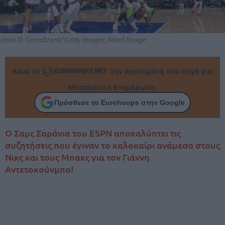
Jesse D. Garrabrant/ Getty Images /Ideal Image
Κάνε το
την Αγαπημένη σου πηγή για
Μπασκετική Ενημέρωση.
Πρόσθεσε το Eurohoops στην Google
Ο Σαμς Σαράνια του ESPN αποκαλύπτει τις
συζητήσεις που έγιναν το καλοκαίρι ανάμεσα στους
Νικς και τους Μπακς για τον Γιάννη
Αντετοκούνμπο!