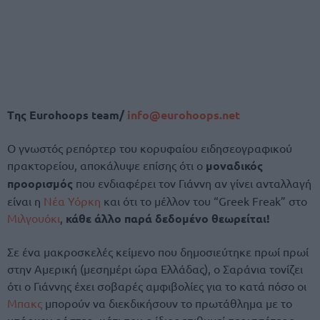
Tης Eurohoops team/
info@eurohoops.net
Ο γνωστός ρεπόρτερ του κορυφαίου ειδησεογραφικού
πρακτορείου, αποκάλυψε επίσης ότι ο
μοναδικός
προορισμός
που ενδιαφέρει τον Γιάννη αν γίνει ανταλλαγή
είναι η
Νέα Υόρκη
και ότι το μέλλον του “Greek Freak” στο
Μιλγουόκι
,
κάθε άλλο παρά δεδομένο θεωρείται!
Σε ένα μακροσκελές κείμενο που δημοσιεύτηκε πρωί πρωί
στην Αμερική (μεσημέρι ώρα Ελλάδας), ο Σαράνια τονίζει
ότι ο Γιάννης έχει σοβαρές αμφιβολίες για το κατά πόσο οι
Μπακς
μπορούν να διεκδικήσουν το πρωτάθλημα με το