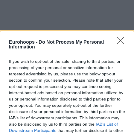
Eurohoops -
Do Not Process My Personal
Information
Ωστόσο, ένας από τους σπουδαιότερους παίκτες όλων των
εποχών αποτελεί καυτό θέμα συζήτησης σε όλο το
If you wish to opt-out of the sale, sharing to third parties, or
processing of your personal or sensitive information for
πρωτάθλημα καθώς ξεκινά η νέα σεζόν και η τελική λύση
targeted advertising by us, please use the below opt-out
μπορεί να μην έχει έρθει ακόμα. Στην πραγματικότητα, η
section to confirm your selection. Please note that after your
πορεία μέχρι αυτό το σημείο ήταν κάθε άλλο παρά
ευθεία
opt-out request is processed you may continue seeing
και παραλίγο να οδηγήσει
τον δις MVP του NBA σε ένα
interest-based ads based on personal information utilized by
νέο σπίτι, τη Νέα Υόρκη.
us or personal information disclosed to third parties prior to
your opt-out. You may separately opt-out of the further
disclosure of your personal information by third parties on the
Ο Άλεξ Σαράτσης, διευθυντής της Octagon και
IAB’s list of downstream participants. This information may
εκπρόσωπος του Αντετοκούνμπο στις ΗΠΑ, δεχόταν έντονο
also be disclosed by us to third parties on the
IAB’s List of
ενδιαφέρον για τον παίκτη και διεξήγαγε σοβαρή έρευνα
Downstream Participants
that may further disclose it to other
για τις καλύτερες δυνατές εξωτερικές επιλογές, σε