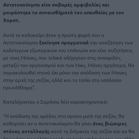
Αντετοκούνμπο είχε σοβαρές αμφιβολίες και
μοιράστηκε τα συναισθήματά του απευθείας με τον
Χορστ.
Αυτό το καλοκαίρι ήταν η πρώτη φορά που ο
Αντετοκούνμπο
ξεκίνησε πραγματικά
την αναζήτηση των
καλύτερων εξωτερικών του επιλογών και είχε συζητήσεις
με τους Μπακς, που τελικά οδήγησαν στις συνομιλίες
μεταξύ του οργανισμού και των Νικς. Μήνες αργότερα, θα
παρακολουθεί στενά όχι μόνο την απόδοση των Μπακς
στην αρχή της σεζόν, αλλά και το τοπίο στο υπόλοιπο
πρωτάθλημα”.
Καταλήγοντας ο Σαράνια λέει χαρακτηριστικά:
“Η απόδοση της ομάδας στο πρώτο μισό της σεζόν, θα
καθορίσει αν ο Αντετοκούνμπο θα γίνει
ένας βιώσιμος
στόχος ανταλλαγής
κατά τη διάρκεια της σεζόν και αν θα
δοκιμάσει τις καλύτερες εξωτερικές επιλογές του, για άλλη