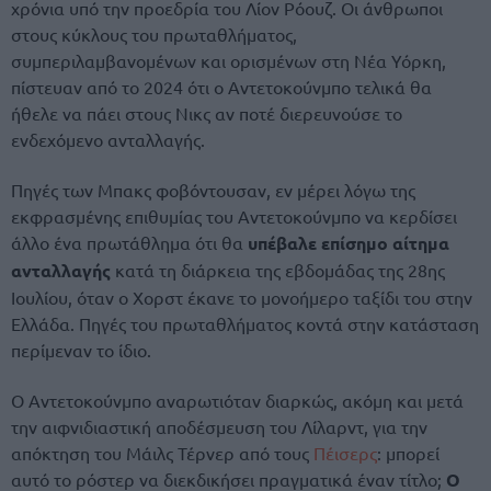
χρόνια υπό την προεδρία του Λίον Ρόουζ. Οι άνθρωποι
στους κύκλους του πρωταθλήματος,
συμπεριλαμβανομένων και ορισμένων στη Νέα Υόρκη,
πίστευαν από το 2024 ότι ο Αντετοκούνμπο τελικά θα
ήθελε να πάει στους Νικς αν ποτέ διερευνούσε το
ενδεχόμενο ανταλλαγής.
Πηγές των Μπακς φοβόντουσαν, εν μέρει λόγω της
εκφρασμένης επιθυμίας του Αντετοκούνμπο να κερδίσει
άλλο ένα πρωτάθλημα ότι θα
υπέβαλε επίσημο αίτημα
ανταλλαγής
κατά τη διάρκεια της εβδομάδας της 28ης
Ιουλίου, όταν ο Χορστ έκανε το μονοήμερο ταξίδι του στην
Ελλάδα. Πηγές του πρωταθλήματος κοντά στην κατάσταση
περίμεναν το ίδιο.
Ο Αντετοκούνμπο αναρωτιόταν διαρκώς, ακόμη και μετά
την αιφνιδιαστική αποδέσμευση του Λίλαρντ, για την
απόκτηση του Μάιλς Τέρνερ από τους
Πέισερς
: μπορεί
αυτό το ρόστερ να διεκδικήσει πραγματικά έναν τίτλο;
Ο