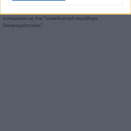
διαδικασία, που διήρκεσε αρκετές εβδομάδες,
διατυπώθηκε από μία πηγή με άμεση γνώση των
συνομιλιών ως ένα “αποκλειστικό παράθυρο
διαπραγμάτευσης”.