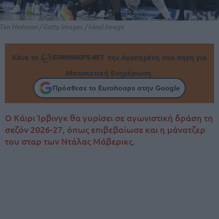
Tim Heitman / Getty Images / Ideal Image
Κάνε το
την Αγαπημένη σου πηγή για
Μπασκετική Ενημέρωση.
Πρόσθεσε το Eurohoops στην Google
Ο Κάιρι Ίρβινγκ θα γυρίσει σε αγωνιστική δράση τη
σεζόν 2026-27, όπως επιβεβαίωσε και η μάνατζερ
του σταρ των Ντάλας Μάβερικς.