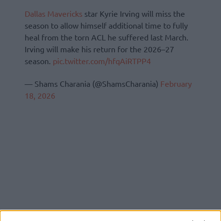
Dallas Mavericks
star Kyrie Irving will miss the
season to allow himself additional time to fully
heal from the torn ACL he suffered last March.
Irving will make his return for the 2026–27
season.
pic.twitter.com/hfqAiRTPP4
— Shams Charania (@ShamsCharania)
February
18, 2026