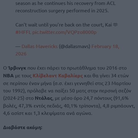
season as he continues his recovery from ACL
reconstruction surgery performed in 2025.
Can’t wait until you’re back on the court, Kai 🫶
#MFFL
pic.twitter.com/VQPzo8000p
—
Dallas Mavericks
(@dallasmavs)
February 18,
2026
Ο
Ίρβινγκ
που έχει πάρει το πρωτάθλημα του 2016 στο
NBA
με τους
Κλίβελαντ Καβαλίερς
και θα γίνει 34 ετών
σε περίπου έναν μήνα (σ.σ. έχει γεννηθεί στις 23 Μαρτίου
του 1992), πρόλαβε να παίξει 50 ματς στην περσινή σεζόν
(2024-25) στο
Ντάλας
, με μέσο όρο 24,7 πόντους (91,6%
βολές, 47,3% εντός πεδιάς, 40,1% τρίποντα), 4,8 ριμπάουντ,
4,6 ασίστ και 1,3 κλεψίματα ανά αγώνα.
Διαβάστε ακόμη: