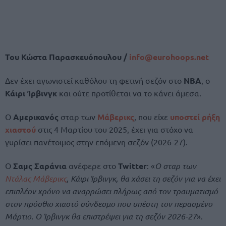
Του Κώστα Παρασκευόπουλου /
info@
eurohoops.
net
Δεν έχει αγωνιστεί καθόλου τη φετινή σεζόν στο
NBA
, ο
Κάιρι Ίρβινγκ
και ούτε προτίθεται να το κάνει άμεσα.
Ο
Αμερικανός
σταρ των
Μάβερικς
, που είχε
υποστεί ρήξη
χιαστού
στις 4 Μαρτίου του 2025, έχει για στόχο να
γυρίσει πανέτοιμος στην επόμενη σεζόν (2026-27).
Ο
Σαμς Σαράνια
ανέφερε στο
Twitter
: «
Ο σταρ των
Ντάλας Μάβερικς
, Κάιρι Ίρβινγκ, θα χάσει τη σεζόν για να έχει
επιπλέον χρόνο να αναρρώσει πλήρως από τον τραυματισμό
στον πρόσθιο χιαστό σύνδεσμο που υπέστη τον περασμένο
Μάρτιο. Ο Ίρβινγκ θα επιστρέψει για τη σεζόν 2026-27
».