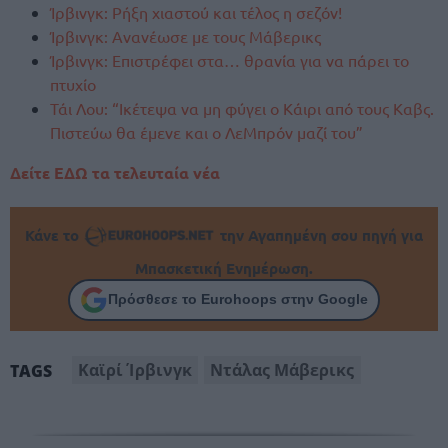
Ίρβινγκ: Ρήξη χιαστού και τέλος η σεζόν!
Ίρβινγκ: Ανανέωσε με τους Μάβερικς
Ίρβινγκ: Επιστρέφει στα… θρανία για να πάρει το
πτυχίο
Τάι Λου: “Ικέτεψα να μη φύγει ο Κάιρι από τους Καβς.
Πιστεύω θα έμενε και ο ΛεΜπρόν μαζί του”
Δείτε ΕΔΩ τα τελευταία νέα
Κάνε το
την Αγαπημένη σου πηγή για
Μπασκετική Ενημέρωση.
Πρόσθεσε το Eurohoops στην Google
Καϊρί Ίρβινγκ
Ντάλας Μάβερικς
TAGS