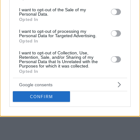
use your data for below specified purposes in below Google
Δηλώσεις στο
ESPN
για το θέμα, έκανε και η μάνατζερ του
consent section.
I want to opt-out of the Sale of my
Personal Data.
Ίρβινγκ
,
Σετέλια Ράιλι
, η οποία τόνισε μεταξύ άλλων:
Opted In
«
Πρόκειται για το ότι ο Κάιρι θα είναι στο 1000% έτοιμος
όταν επιστρέψει και θα δώσει στον εαυτό του την καλύτερη
I want to opt-out of processing my
Personal Data for Targeted Advertising.
ευκαιρία να κυνηγήσει ένα πρωτάθλημα την επόμενη σεζόν
».
Opted In
I want to opt-out of Collection, Use,
Irving’s agent, Shetellia Riley Irving, tells ESPN:
Retention, Sale, and/or Sharing of my
“This is about Kyrie being 1000% when he
Personal Data that Is Unrelated with the
Purposes for which it was collected.
comes back and giving himself the best chance
Opted In
to chase a championship next season.”
https://t.co/iWx4eQbJ82
Google consents
CONFIRM