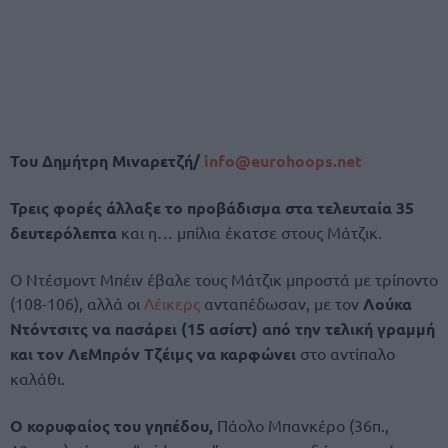
Του Δημήτρη Μιναρετζή/
info@eurohoops.net
Τρεις φορές άλλαξε το προβάδισμα στα τελευταία 35
δευτερόλεπτα
και η… μπίλια έκατσε στους Μάτζικ.
Ο Ντέσμοντ Μπέιν έβαλε τους Μάτζικ μπροστά με τρίποντο
(108-106), αλλά οι
Λέικερς
ανταπέδωσαν, με τον
Λούκα
Ντόντσιτς να πασάρει (15 ασίστ) από την τελική γραμμή
και τον ΛεΜπρόν Τζέιμς να καρφώνει
στο αντίπαλο
καλάθι.
Ο κορυφαίος του γηπέδου,
Πάολο Μπανκέρο (36π.,