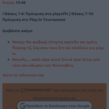
Κινγκς
13-46
ℹ Θέσεις 1-6: Πρόκριση στα playoffs | Θέσεις 7-10:
Πρόκριση στο Play-In Tournament
Διαβάστε ακόμα
Μπακς: Με φοβερή τέταρτη περίοδο και ηγέτη
Πόρτερ τζ. λύγισαν τους Χιτ και ελπίζουν για play-
in
Μπουλς… καλά πήγε αυτό: Εννιά σερί ήττες από
τότε που έδωσαν τον Βούτσεβιτς
Δείτε τα τελευταία νέα
Κάνε το
την Αγαπημένη σου πηγή για
Μπασκετική Ενημέρωση.
Πρόσθεσε το Eurohoops στην Google