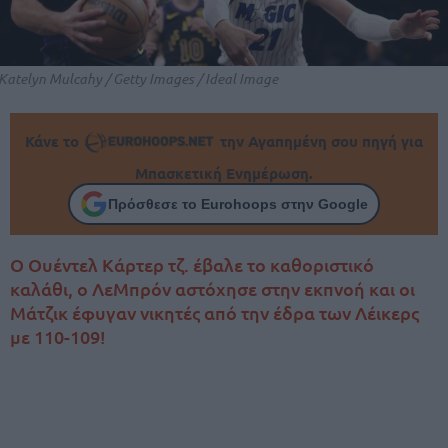
Katelyn Mulcahy / Getty Images / Ideal Image
Κάνε το
την Αγαπημένη σου πηγή για
Μπασκετική Ενημέρωση.
Πρόσθεσε το Eurohoops στην Google
Ο Ουέντελ Κάρτερ τζ. έβαλε το καθοριστικό
καλάθι, ο ΛεΜπρόν αστόχησε στην εκπνοή και οι
Μάτζικ έφυγαν νικητές από την έδρα των Λέικερς
με 110-109!