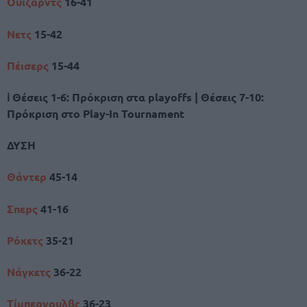
Ουίζαρντς
16-41
Νετς
15-42
Πέισερς
15-44
ℹ Θέσεις 1-6: Πρόκριση στα playoffs | Θέσεις 7-10:
Πρόκριση στο Play-In Tournament
ΔΥΣΗ
Θάντερ
45-14
Σπερς
41-16
Ρόκετς
35-21
Νάγκετς
36-22
Τίμπεργουλβς
36-23