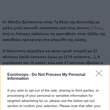
Οι Μάτζικ βρίσκονται στην 7η θέση της Ανατολής με
μόλις μισό παιχνίδι απόσταση από τους έκτους
Σίξερς
,
ενώ οι Λέικερς παλεύουν να κρατηθούν στην εξάδα της
απευθείας πρόκρισης στα playoffs της Δύσης.
Ο Ντόντσιτς παραλίγο να κάνει τριπλ νταμπλ με 22
πόντους (πολύ άστοχος όμως με 2/10 τρίποντα…), 9
ριμπάουντ και 15 ασίστ, ενώ από 21 πόντους έβαλαν ο
ΛεΜπρόν Τζέιμς κι ο ΝτιΆντρε Έιτον (13 ριμπάουντ).
Eurohoops -
Do Not Process My Personal
Information
If you wish to opt-out of the sale, sharing to third parties, or
processing of your personal or sensitive information for
targeted advertising by us, please use the below opt-out
section to confirm your selection. Please note that after your