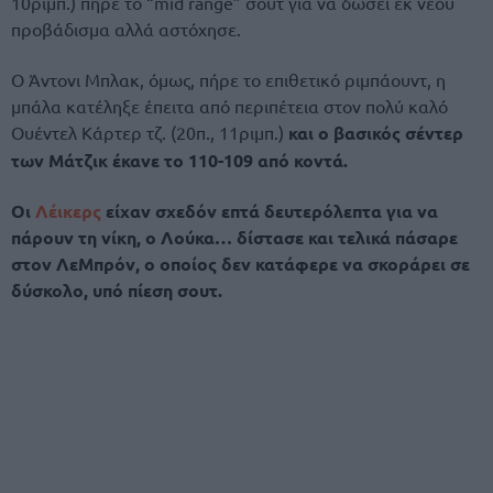
10ριμπ.) πήρε το “mid range” σουτ για να δώσει εκ νέου
προβάδισμα αλλά αστόχησε.
Ο Άντονι Μπλακ, όμως, πήρε το επιθετικό ριμπάουντ, η
μπάλα κατέληξε έπειτα από περιπέτεια στον πολύ καλό
Ουέντελ Κάρτερ τζ. (20π., 11ριμπ.)
και ο βασικός σέντερ
των Μάτζικ έκανε το 110-109 από κοντά.
Οι
Λέικερς
είχαν σχεδόν επτά δευτερόλεπτα για να
πάρουν τη νίκη, ο Λούκα… δίστασε και τελικά πάσαρε
στον ΛεΜπρόν, ο οποίος δεν κατάφερε να σκοράρει σε
δύσκολο, υπό πίεση σουτ.