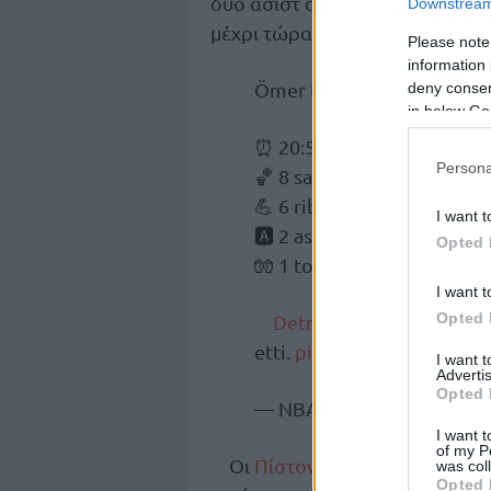
δύο ασίστ στην καλύτερη από τ
Downstream 
μέχρι τώρα.
Please note
information 
Ömer Faruk Yurtseven’in
D
deny consent
in below Go
⏰ 20:58 dakika
Persona
🏀 8 sayı
💪 6 ribaund
I want t
🅰 2 asist
Opted 
🧤 1 top çalma
I want t
Opted 
Detroit Pistons
, evinde
etti.
pic.twitter.com/A4B
I want 
Advertis
Opted 
— NBA Türkiye (@NBATur
I want t
of my P
Οι
Πίστονς
πήραν διαφορά 14
was col
Opted 