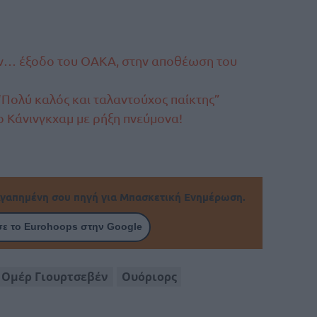
ην… έξοδο του ΟΑΚΑ, στην αποθέωση του
 “Πολύ καλός και ταλαντούχος παίκτης”
ο Κάνινγκχαμ με ρήξη πνεύμονα!
γαπημένη σου πηγή για Μπασκετική Ενημέρωση.
ε το Eurohoops στην Google
Ομέρ Γιουρτσεβέν
Ουόριορς