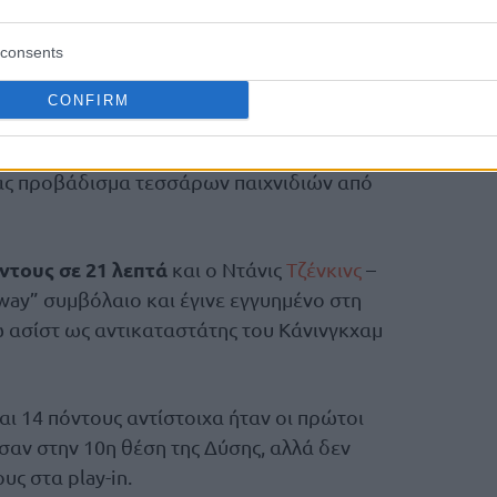
μαθηματικά την πρόκριση τους στα
αν
φέρειας για δεύτερη σερί χρονιά
, ενώ η
consents
το 2019.
CONFIRM
να κρατήσουν την 1η
ν, θα προσπαθήσουν
ηγέτη τους, Κέιντ Κάνινγκχαμ ως το φινάλε
τας προβάδισμα τεσσάρων παιχνιδιών από
ντους σε 21 λεπτά
και ο Ντάνις
Τζένκινς
–
 way” συμβόλαιο και έγινε εγγυημένο στη
ώ ασίστ ως αντικαταστάτης του Κάνινγκχαμ
αι 14 πόντους αντίστοιχα ήταν οι πρώτοι
εσαν στην 10η θέση της Δύσης, αλλά δεν
υς στα play-in.