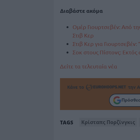
Διαβάστε ακόμα
Ομέρ Γιουρτσεβέν: Από τ
Στιβ Κερ
Στιβ Κερ για Γιουρτσεβέν:
Σοκ στους Πίστονς: Εκτός 
Δείτε τα τελευταία νέα
Κάνε το
την Α
Πρόσθεσ
Κρίσταπς Πορζίνγκις
TAGS