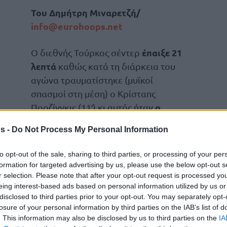
Του Δημήτρη Μιναρετζή/
info@eurohoops.net
έπαιξε 21
Ο διεθνής Τούρκος σέντερ
λεπτά
καθώς κατά τη διάρκεια του
αγώνα τραυματίστηκε (μυϊκοί
σπασμοί στη μέση) ο Κρίσταπς
ο
Πορζίνγκις (11′) κι αυτός ήταν
περισσότερος χρόνος
που
s -
Do Not Process My Personal Information
αγωνίστηκε φέτος στο ΝΒΑ σε
to opt-out of the sale, sharing to third parties, or processing of your per
formation for targeted advertising by us, please use the below opt-out s
ψηλοί, Κουίντεν Ποστ και Αλ Χόρφορντ.
r selection. Please note that after your opt-out request is processed y
eing interest-based ads based on personal information utilized by us or
disclosed to third parties prior to your opt-out. You may separately opt-
τρία season high
μείωσε άλλα
, πετυχαίνοντας
losure of your personal information by third parties on the IAB’s list of
2/6 βολές, ενώ πρόσθεσε έξι ριμπάουντ και
. This information may also be disclosed by us to third parties on the
IA