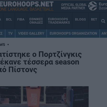
ΕΘΝΙΚΕΣ
EUROHOOPS
A
BCL
FIBA
BLOGS
BET
ΟΜΑΔΕΣ
TRADEMARKS
ΕΣ
TV
VIDEO GALLERY
EUROHOOPS ORGANIZATION
AN
WS
•
ατίστηκε ο Πορτζίνγκις
 έκανε τέσσερα season
πό Πίστονς