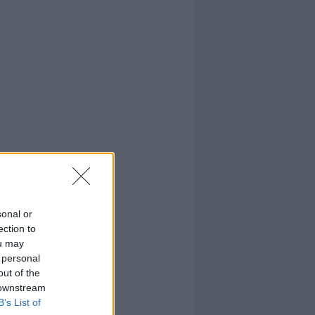
sonal or
ection to
ou may
 personal
out of the
 downstream
B’s List of