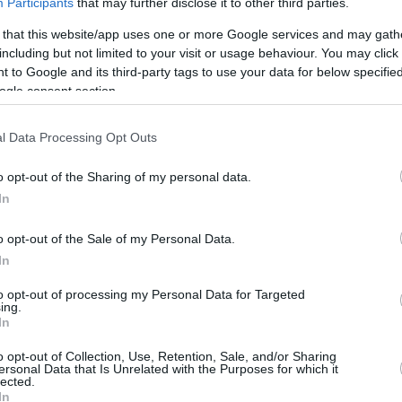
ις τέσσερις εμφανίσεις του με τους
Ουόριορς
Participants
that may further disclose it to other third parties.
 that this website/app uses one or more Google services and may gath
including but not limited to your visit or usage behaviour. You may click 
etroit Pistons
’a karşı performansı
 to Google and its third-party tags to use your data for below specifi
ogle consent section.
l Data Processing Opt Outs
o opt-out of the Sharing of my personal data.
In
o opt-out of the Sale of my Personal Data.
In
Golden State Warriors
’ı 115-101 mağlup
RcBpdps
to opt-out of processing my Personal Data for Targeted
ing.
In
kiye)
March 21, 2026
o opt-out of Collection, Use, Retention, Sale, and/or Sharing
ersonal Data that Is Unrelated with the Purposes for which it
 πόντων στο τέλος της τρίτης περιόδου
lected.
In