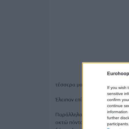
Eurohoop
τέσσερα ματς.
If you wish 
sensitive in
Έλειπαν επίσης οι τραυματίες 
confirm you
continue se
information 
Παράλληλα ο
Γιουρτσεβέν
, ση
further disc
οκτώ πόντους με 3/7 σουτ και 
participants