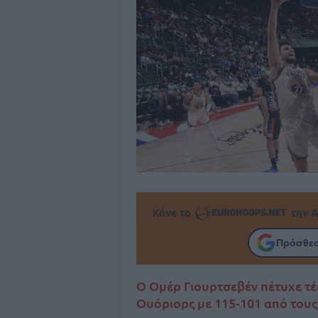
Κάνε το
την Α
Πρόσθεσ
Ο Ομέρ Γιουρτσεβέν πέτυχε τέ
Ουόριορς με 115-101 από τους 