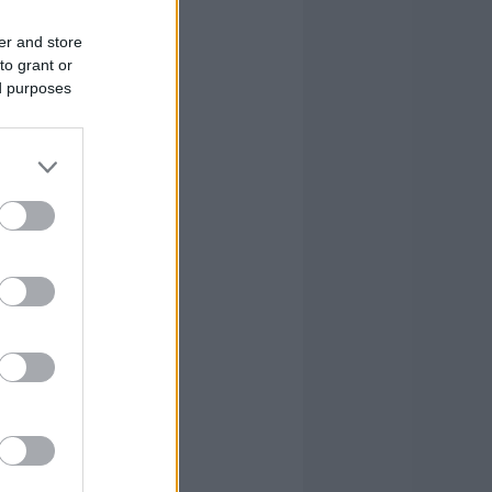
er and store
to grant or
ed purposes