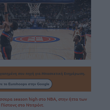
γαπημένη σου πηγή για Μπασκετική Ενημέρωση.
ε το Eurohoops στην Google
σσερα season high στο ΝΒΑ, στην ήττα των
Πίστονς στο Ντιτρόιτ.