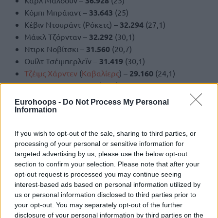
Καρλ Μαλόουν –
36.928
(25)
Κόμπι Μπράιαντ –
33.643
(25)
Κέβιν Ντουράντ (Ρόκετς) –
32.294
(27,1)
Μάικλ Τζόρνταν –
32.292
(30,1)
Ντιρκ Νοβίτσκι –
31.560
(20,7)
Ουίλτ Τσέιμπερλεϊν –
31.419
(30,1)
Τζέιμς Χάρντεν
(
Καβαλίερς
) –
29.160
(24,1)
Σακίλ Ο’Νιλ –
28.596
(23,7)
Eurohoops -
Do Not Process My Personal
Information
If you wish to opt-out of the sale, sharing to third parties, or
processing of your personal or sensitive information for
targeted advertising by us, please use the below opt-out
section to confirm your selection. Please note that after your
opt-out request is processed you may continue seeing
interest-based ads based on personal information utilized by
us or personal information disclosed to third parties prior to
your opt-out. You may separately opt-out of the further
disclosure of your personal information by third parties on the