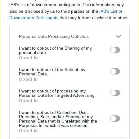
IAB’s list of downstream participants. This information may
Από μηχανής Τόμπσον
also be disclosed by us to third parties on the
IAB’s List of
Downstream Participants
that may further disclose it to other
Ο
“KD”
θα μπορούσε να είχε συνδυάσει το milestone με το
third parties.
game winner, ωστόσο,
αστόχησε στα -2,5″
, ευτυχώς,
Please note that this website/app uses one or more Google
Personal Data Processing Opt Outs
όμως, για τον ίδιο και τους Ρόκετς και δυστυχώς για τους
services and may gather and store information including but
Χιτ
ο
Αμέν Τόμπσον
(24π. με 10/17 σουτ, 18ρ., 4ασ.,
not limited to your visit or usage behaviour. You may click to
I want to opt-out of the Sharing of my
personal data.
1κοψ., 3λ. σε 37:56)
ήταν εκεί για να σπρώξει τη μπάλα
grant or deny consent to Google and its third-party tags to
Opted In
use your data for below specified purposes in below Google
στο καλάθι
.
consent section.
I want to opt-out of the Sale of my
Personal Data.
Το φινάλε ήταν ήδη τρελό.
Opted In
I want to opt-out of processing my
Personal Data for Targeted Advertising.
Opted In
I want to opt-out of Collection, Use,
Retention, Sale, and/or Sharing of my
Personal Data that Is Unrelated with the
Purposes for which it was collected.
Opted In