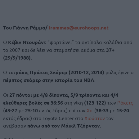
Του Γιάννη Ράμμα/
irammas@eurohoops.net
Ο
Κέβιν Ντουράντ
“φορτώνει” τα αντίπαλα καλάθια από
το 2007 και δε λέει να σταματήσει ακόμα στα
37+
(29/9/1988)
.
Ο
τετράκις Πρώτος Σκόρερ (2010-12, 2014)
μόλις έγινε ο
πέμπτος σκόρερ στην ιστορία του NBA
.
Οι
27 πόντοι με 4/8 δίποντα, 5/9 τρίποντα και 4/4
ελεύθερες βολές σε 36:56
στη νίκη
(123-122)
των
Ρόκετς
(
43-27
με
25-10
εντός έδρας) επί των
Χιτ
(
38-33
με
15-20
εκτός έδρας) στο Toyota Center στο
Χιούστον
τον
ανέβασαν
πάνω από τον Μάικλ Τζόρνταν
.