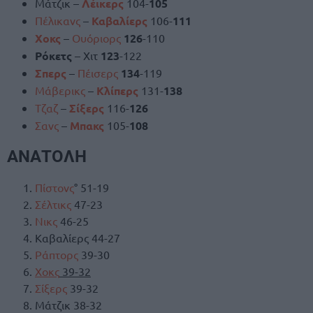
Μάτζικ –
Λέικερς
104-
105
Πέλικανς
–
Καβαλίερς
106-
111
Χοκς
–
Ουόριορς
126
-110
Ρόκετς
– Χιτ
123
-122
Σπερς
–
Πέισερς
134
-119
Μάβερικς
–
Κλίπερς
131-
138
Τζαζ
–
Σίξερς
116-
126
Σανς
–
Μπακς
105-
108
ΑΝΑΤΟΛΗ
Πίστονς
° 51-19
Σέλτικς
47-23
Νικς
46-25
Καβαλίερς 44-27
Ράπτορς
39-30
Χοκς
39-32
Σίξερς
39-32
Μάτζικ 38-32