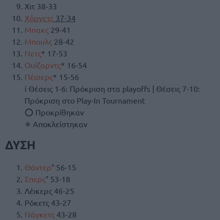
Χιτ 38-33
Χόρνετς
37-34
Μπακς
29-41
Μπουλς
28-42
Νετς
* 17-53
Ουίζαρντς
* 16-54
Πέισερς
* 15-56
ℹ Θέσεις 1-6: Πρόκριση στα playoffs | Θέσεις 7-10:
Πρόκριση στο Play-In Tournament
⭕ Προκρίθηκαν
✳ Αποκλείστηκαν
ΔΥΣΗ
Θάντερ
° 56-15
Σπερς
° 53-18
Λέικερς 46-25
Ρόκετς 43-27
Νάγκετς
43-28