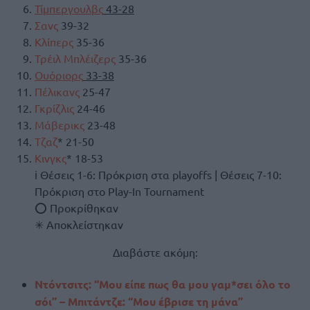
Τίμπεργουλβς
43-28
Σανς
39-32
Κλίπερς
35-36
Τρέιλ Μπλέιζερς
35-36
Ουόριορς
33-38
Πέλικανς
25-47
Γκρίζλις
24-46
Μάβερικς
23-48
Τζαζ
* 21-50
Κινγκς
* 18-53
ℹ Θέσεις 1-6: Πρόκριση στα playoffs | Θέσεις 7-10:
Πρόκριση στο Play-In Tournament
⭕ Προκρίθηκαν
✳ Αποκλείστηκαν
Διαβάστε ακόμη:
Ντόντσιτς: “Μου είπε πως θα μου γαμ*σει όλο το
σόι” – Μπιτάντζε: “Μου έβρισε τη μάνα”