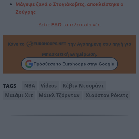
Μάγεψε ξανά ο Στογιάκοβιτς, αποκλείστηκε ο
Ζούγρης
Δείτε
ΕΔΩ
τα τελευταία νέα
Κάνε το
την Αγαπημένη σου πηγή για
Μπασκετική Ενημέρωση.
Πρόσθεσε το Eurohoops στην Google
NBA
Videos
Κέβιν Ντουράντ
TAGS
Μαιάμι Χιτ
Μάικλ Τζόρνταν
Χιούστον Ρόκετς