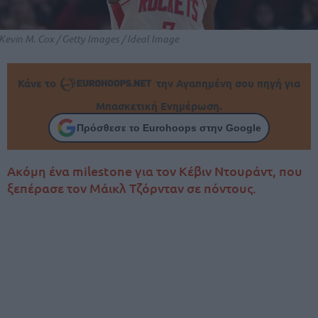
Kevin M. Cox / Getty Images / Ideal Image
Κάνε το
την Αγαπημένη σου πηγή για
Μπασκετική Ενημέρωση.
Πρόσθεσε το Eurohoops στην Google
Ακόμη ένα milestone για τον Κέβιν Ντουράντ, που
ξεπέρασε τον Μάικλ Τζόρνταν σε πόντους.