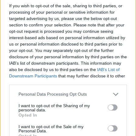
εκτός δράσης, ο
Στεφ Κάρι
έχει αντιμετωπίσει αρκετούς
If you wish to opt-out of the sale, sharing to third parties, or
τραυματισμούς, όπως και ο
Κρίσταπς Πορζίνγκις
, ενώ
processing of your personal or sensitive information for
πριν από μερικά 24ώρα ο
Μόουζες Μούντι
υπέστη ένα
targeted advertising by us, please use the below opt-out
σοκαριστικό τραυματισμό στο γόνατο. Παράλληλα,
section to confirm your selection. Please note that after your
opt-out request is processed you may continue seeing
παραμένει εκτός ο
Αλ Χορφορντ
.
interest-based ads based on personal information utilized by
us or personal information disclosed to third parties prior to
Αυτή τη στιγμή οι Ουόριορς βρίσκονται στη 10η θέση της
your opt-out. You may separately opt-out of the further
Δύσης με ρεκόρ 34-38 και αναμένεται να συμμετάσχουν
disclosure of your personal information by third parties on the
στη διαδικασία του play-in.
IAB’s list of downstream participants. This information may
also be disclosed by us to third parties on the
IAB’s List of
The
Warriors
are signing center Ömer Yurtseven
Downstream Participants
that may further disclose it to other
to a second 10-day contract, per source. He
third parties.
played 56 minutes off the bench for them on his
Please note that this website/app uses one or more Google
Personal Data Processing Opt Outs
first 10-day contract in a depleted frontcourt. Al
services and may gather and store information including but
Horford remains out with a calf strain.
not limited to your visit or usage behaviour. You may click to
I want to opt-out of the Sharing of my
personal data.
grant or deny consent to Google and its third-party tags to
Opted In
use your data for below specified purposes in below Google
consent section.
I want to opt-out of the Sale of my
Personal Data.
Opted In