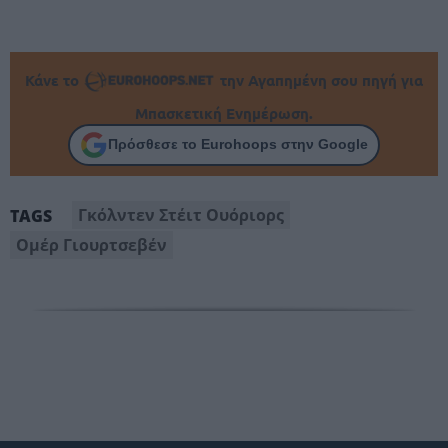
Κάνε το
την Αγαπημένη σου πηγή για
Μπασκετική Ενημέρωση.
Πρόσθεσε το Eurohoops στην Google
Γκόλντεν Στέιτ Ουόριορς
TAGS
Ομέρ Γιουρτσεβέν