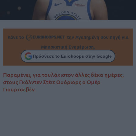
Κάνε το
την Αγαπημένη σου πηγή για
Μπασκετική Ενημέρωση.
Πρόσθεσε το Eurohoops στην Google
Παραμένει, για τουλάχιστον άλλες δέκα ημέρες,
στους Γκόλντεν Στέιτ Ουόριορς ο Ομέρ
Γιουρτσεβέν.