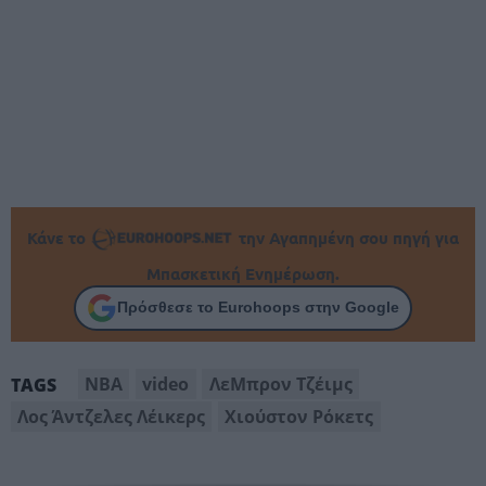
Κάνε το
την Αγαπημένη σου πηγή για
Μπασκετική Ενημέρωση.
Πρόσθεσε το Eurohoops στην Google
NBA
video
ΛεΜπρον Τζέιμς
TAGS
Λος Άντζελες Λέικερς
Χιούστον Ρόκετς