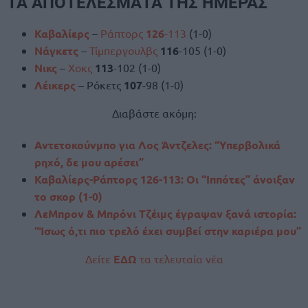
ΤΑ ΑΠΟΤΕΛΕΣΜΑΤΑ ΤΗΣ ΗΜΕΡΑΣ
Καβαλίερς
–
Ράπτορς
126
-113
(1-0)
Νάγκετς
–
Τίμπεργουλβς
116
-105 (1-0)
Νικς
–
Χοκς
113
-102 (1-0)
Λέικερς
– Ρόκετς
107
-98 (1-0)
Διαβάστε ακόμη:
Αντετοκούνμπο για Λος Άντζελες: “Υπερβολικά
ρηχό, δε μου αρέσει”
Καβαλίερς-Ράπτορς 126-113: Οι “Ιππότες” άνοιξαν
το σκορ (1-0)
ΛεΜπρον & Μπρόνι Τζέιμς έγραψαν ξανά ιστορία:
“Ίσως ό,τι πιο τρελό έχει συμβεί στην καριέρα μου”
Δείτε
ΕΔΩ
τα τελευταία νέα