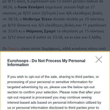
με 9/15 σουτ, 8 ριμπάουντ και 13 ασίστ μεταξύ άλλων σε
38:26, ο
Λουκ Κενάρντ
σημείωσε season-high με 27
πόντους με 9/31 σουτ (5/5τρίπ.) και 4/6 ελεύθερες βολές
σε 38:16, ο
ΝτιΆντρε Έιτον
double-double με 19 πόντους
με 8/10 δίποντα και 3/3 ελεύθερες βολές και 11 ριμπάουντ
σε 35:03 κι ο
Μάρκους Σμαρτ
το πλησίασε με 15 πόντους
με 5/12 σουτ και 8 ασίστ σε 33:38, αν κι είχε και 5 λάθη.
Οι
Ρόκετς
είχαν πέντε διψήφιους, αλλά κανέναν πάνω από
τους 20 πόντους κι ούτε τον
Κέβιν Ντουράντ
λόγω
τραυματισμού στο δεξί γόνατο. Πρώτος σκόρερ ήταν ο
Eurohoops -
Do Not Process My Personal
Information
Αλπερέν Σενγκούν
με 19 πόντους με 6/19 σουτ και 7/9
ελεύθερες βολές σε 35:59, στα οποία μέτρησε και 8
If you wish to opt-out of the sale, sharing to third parties, or
ριμπάουντ και 6 ασίστ.
processing of your personal or sensitive information for
targeted advertising by us, please use the below opt-out
Η συνέχεια ξανά στην crypto.com Arena (22/4, 05:30).
section to confirm your selection. Please note that after your
opt-out request is processed you may continue seeing
interest-based ads based on personal information utilized by
us or personal information disclosed to third parties prior to