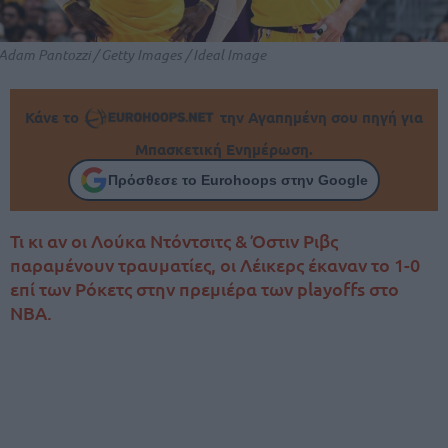
Adam Pantozzi / Getty Images / Ideal Image
Κάνε το
την Αγαπημένη σου πηγή για
Μπασκετική Ενημέρωση.
Πρόσθεσε το Eurohoops στην Google
Τι κι αν οι Λούκα Ντόντσιτς & Όστιν Ριβς
παραμένουν τραυματίες, οι Λέικερς έκαναν το 1-0
επί των Ρόκετς στην πρεμιέρα των playoffs στο
NBA.