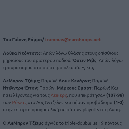
Του Γιάννη Ράμμα/
irammas@eurohoops.net
Λούκα Ντόντσιτς
; Απών λόγω θλάσης στους οπίσθιους
μηριαίους του αριστερού ποδιού.
Όστιν Ριβς
; Απών λόγω
τραυματισμού στα αριστερά πλευρά. Ε, και;
ΛεΜπρον Τζέιμς
; Παρών!
Λουκ Κενάρντ
; Παρών!
ΝτιΆντρε Έιτον
; Παρών!
Μάρκους Σμαρτ
; Παρών! Και
πάει λέγοντας για τους
Λέικερς
, που επικράτησαν
(107-98)
των
Ρόκετς
στο Λος Άντζελες και πήραν προβάδισμα
(1-0)
στην τέταρτη προημιτελική σειρά των playoffs στη Δύση.
Ο
ΛεΜπρον Τζέιμς
άγγιξε το triple-double με 19 πόντους