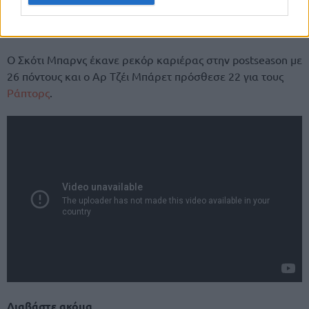
Ο Σκότι Μπαρνς έκανε ρεκόρ καριέρας στην postseason με
26 πόντους και ο Αρ Τζέι Μπάρετ πρόσθεσε 22 για τους
Ράπτορς
.
Διαβάστε ακόμα