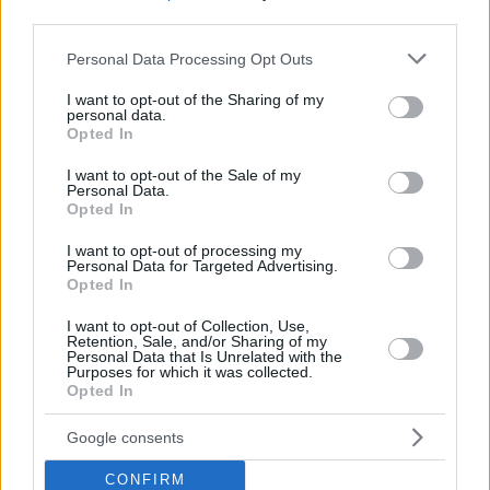
third parties.
Please note that this website/app uses one or more Google
Personal Data Processing Opt Outs
services and may gather and store information including but
not limited to your visit or usage behaviour. You may click to
I want to opt-out of the Sharing of my
personal data.
grant or deny consent to Google and its third-party tags to
Opted In
use your data for below specified purposes in below Google
consent section.
I want to opt-out of the Sale of my
Personal Data.
Opted In
I want to opt-out of processing my
Personal Data for Targeted Advertising.
Opted In
I want to opt-out of Collection, Use,
Retention, Sale, and/or Sharing of my
Personal Data that Is Unrelated with the
Purposes for which it was collected.
Opted In
Google consents
CONFIRM