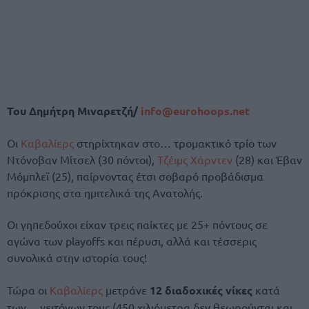
Του Δημήτρη Μιναρετζή/
info@eurohoops.net
Οι
Καβαλίερς
στηρίχτηκαν στο… τρομακτικό τρίο των
Ντόνοβαν Μίτσελ (30 πόντοι),
Τζέιμς Χάρντεν
(28) και Έβαν
Μόμπλεϊ (25), παίρνοντας έτσι σοβαρό προβάδισμα
πρόκρισης στα ημιτελικά της Ανατολής.
Οι γηπεδούχοι είχαν τρεις παίκτες με 25+ πόντους σε
αγώνα των playoffs και πέρυσι, αλλά και τέσσερις
συνολικά στην ιστορία τους!
Τώρα οι
Καβαλίερς
μετράνε
12 διαδοχικές νίκες
κατά
των… γειτόνων τους (450 χιλιόμετρα δεν θεωρούνται και