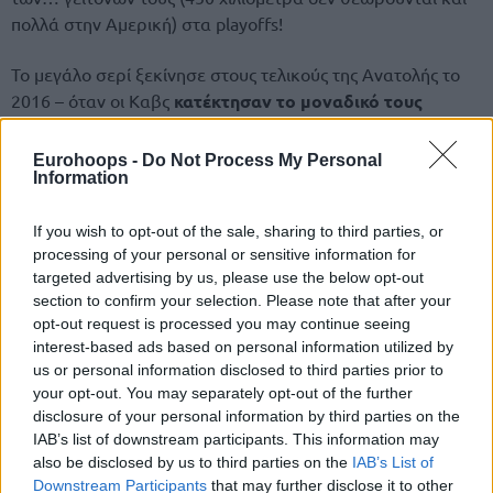
πολλά στην Αμερική) στα playoffs!
Το μεγάλο σερί ξεκίνησε στους τελικούς της Ανατολής το
2016 – όταν οι Καβς
κατέκτησαν το μοναδικό τους
πρωτάθλημα
– με δύο νίκες όταν έκλεισαν τη σειρά και
στη συνέχεια “σκούπισαν” τους
Ράπτορς
στο δεύτερο
Eurohoops -
Do Not Process My Personal
Information
γύρο του 2017 και του 2018!
If you wish to opt-out of the sale, sharing to third parties, or
Να σημειώσουμε ότι οι Καβαλίερς έχουν σερί 12 νικών και
processing of your personal or sensitive information for
κατά των
Πίστονς
, αλλά και των
Χοκς
, όπως και οι
Λέικερς
targeted advertising by us, please use the below opt-out
εναντίον των… Σόνικς τη δεκαετία του ’80!
section to confirm your selection. Please note that after your
opt-out request is processed you may continue seeing
interest-based ads based on personal information utilized by
us or personal information disclosed to third parties prior to
your opt-out. You may separately opt-out of the further
disclosure of your personal information by third parties on the
IAB’s list of downstream participants. This information may
also be disclosed by us to third parties on the
IAB’s List of
Downstream Participants
that may further disclose it to other