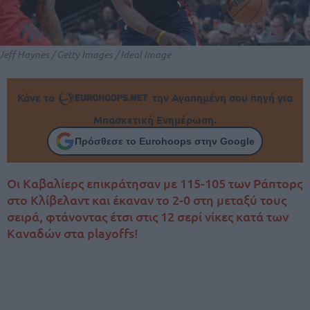
Jeff Haynes / Getty Images / Ideal Image
Κάνε το
την Αγαπημένη σου πηγή για
Μπασκετική Ενημέρωση.
Πρόσθεσε το Eurohoops στην Google
Οι Καβαλίερς επικράτησαν με 115-105 των Ράπτορς
στο Κλίβελαντ και έκαναν το 2-0 στη μεταξύ τους
σειρά, φτάνοντας έτσι στις 12 σερί νίκες κατά των
Καναδών στα playoffs!