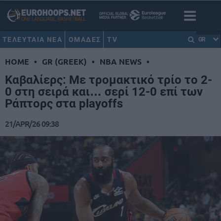
ΤΕΛΕΥΤΑΙΑ ΝΕΑ
ΟΜΑΔΕΣ
TV
GR
HOME
•
GR (GREEK)
•
NBA NEWS
•
Καβαλίερς: Με τρομακτικό τρίο το 2-
0 στη σειρά και… σερί 12-0 επί των
Ράπτορς στα playoffs
21/APR/26 09:38