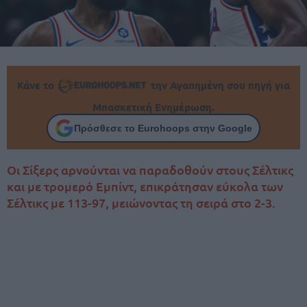
Κάνε το
την Αγαπημένη σου πηγή για
Μπασκετική Ενημέρωση.
Πρόσθεσε το Eurohoops στην Google
Οι Σίξερς αρνούνται να παραδοθούν στους Σέλτικς
και με τρομερό Εμπίντ, επικράτησαν εύκολα των
Σέλτικς με 113-97, μειώνοντας τη σειρά στο 2-3.