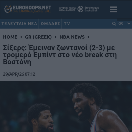
ΤΕΛΕΥΤΑΙΑ ΝΕΑ
ΟΜΑΔΕΣ
TV
GR
HOME
•
GR (GREEK)
•
NBA NEWS
•
Σίξερς: Έμειναν ζωντανοί (2-3) με
τρομερό Εμπίντ στο νέο break στη
Βοστόνη
29/APR/26 07:12