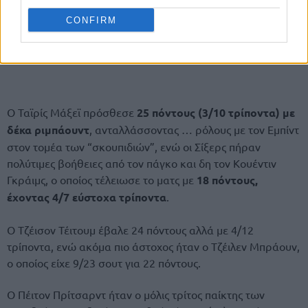
CONFIRM
Ο Ταϊρίς Μάξεϊ πρόσθεσε
25 πόντους (3/10 τρίποντα) με
δέκα ριμπάουντ
, ανταλλάσσοντας … ρόλους με τον Εμπίντ
στον τομέα των “σκουπιδιών”, ενώ οι Σίξερς πήραν
πολύτιμες βοήθειες από τον πάγκο και δη τον Κουέντιν
Γκράιμς, ο οποίος τέλειωσε το ματς με
18 πόντους,
έχοντας 4/7 εύστοχα τρίποντα
.
Ο Τζέισον Τέιτουμ έβαλε 24 πόντους αλλά με 4/12
τρίποντα, ενώ ακόμα πιο άστοχος ήταν ο Τζέιλεν Μπράουν,
ο οποίος είχε 9/23 σουτ για 22 πόντους.
Ο Πέιτον Πρίτσαρντ ήταν ο μόλις τρίτος παίκτης των