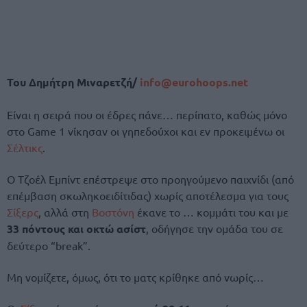
Του Δημήτρη Μιναρετζή/
info@eurohoops.net
Είναι η σειρά που οι έδρες πάνε… περίπατο, καθώς μόνο
στο Game 1 νίκησαν οι γηπεδούχοι και εν προκειμένω οι
Σέλτικς
.
Ο Τζοέλ Εμπίντ επέστρεψε στο προηγούμενο παιχνίδι (από
επέμβαση σκωληκοειδίτιδας) χωρίς αποτέλεσμα για τους
Σίξερς
, αλλά στη
Βοστόνη
έκανε το … κομμάτι του και με
33 πόντους και οκτώ ασίστ
, οδήγησε την ομάδα του σε
δεύτερο “break”.
Μη νομίζετε, όμως, ότι το ματς κρίθηκε από νωρίς…