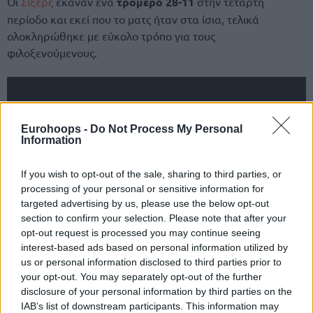
Οι
Σίξερς
έκαναν ένα
τρομερό 28-11
στην τέταρτη
περίοδο και εκεί που το ματς ήταν στα ίσια, τελικά
ολοκληρώθηκε με εύκολο τρόπο για τους
φιλοξενούμενους.
Eurohoops -
Do Not Process My Personal
Information
If you wish to opt-out of the sale, sharing to third parties, or
processing of your personal or sensitive information for
targeted advertising by us, please use the below opt-out
section to confirm your selection. Please note that after your
opt-out request is processed you may continue seeing
interest-based ads based on personal information utilized by
us or personal information disclosed to third parties prior to
your opt-out. You may separately opt-out of the further
disclosure of your personal information by third parties on the
IAB’s list of downstream participants. This information may