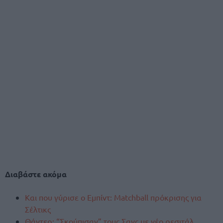
Διαβάστε ακόμα
Και που γύρισε ο Εμπίντ: Matchball πρόκρισης για
Σέλτικς
Θάντερ: “Σκούπισαν” τους Σανς με νέο ρεσιτάλ