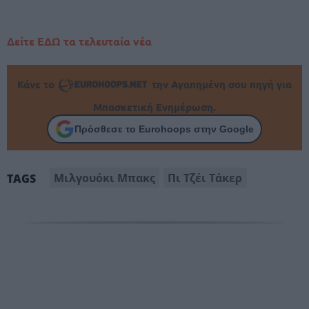
Δείτε ΕΔΩ τα τελευταία νέα
Κάνε το
την Αγαπημένη σου πηγή για
Μπασκετική Ενημέρωση.
Πρόσθεσε το Eurohoops στην Google
Μιλγουόκι Μπακς
Πι Τζέι Τάκερ
TAGS