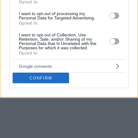
Opted In
2017. Ακολούθησαν ξανά οι
Ράπτορς
, οι
Ρόκετς
, οι
Μπακς
,
οι
Μαϊάμι Χιτ
, οι
Φιλαντέλφια
76ερς
, οι Λος Αντζελες
I want to opt-out of processing my
Personal Data for Targeted Advertising.
Κλίπερς
και οι
Νιου Γιορκ Νικς
.
Opted In
I want to opt-out of Collection, Use,
Εκτός από τον τίτλο στο ΝΒΑ κατέκτησε το πρωτάθλημα
Retention, Sale, and/or Sharing of my
στο Ισραήλ (ήταν και MVP των τλεικών) και στη Γερμανία.
Personal Data that Is Unrelated with the
Purposes for which it was collected.
Opted In
Ενώ στους Μπακς αποτέλεσε έναν παίκτη-κλειδί για την
κατάκτηση του πρωταθλήματος, αποκτήθηκε στις 19
Google consents
Μαρτίου 2021, σε μία ανταλλαγή με τους
Χιούστον Ρόκετς
.
CONFIRM