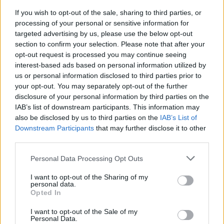
If you wish to opt-out of the sale, sharing to third parties, or
processing of your personal or sensitive information for
targeted advertising by us, please use the below opt-out
section to confirm your selection. Please note that after your
opt-out request is processed you may continue seeing
interest-based ads based on personal information utilized by
Του Μιχάλη Γκιουλένογλου/
info@eurohoops.net
us or personal information disclosed to third parties prior to
your opt-out. You may separately opt-out of the further
Ο
Πι Τζέι Τάκερ
αποφάσισε πως ήρθε το τέλος του παίκτη!
disclosure of your personal information by third parties on the
Ανακοίνωσε πως σταματάει το μπάσκετ σε ηλικία 41 ετών,
IAB’s list of downstream participants. This information may
αφήνοντας πίσω του μία γεμάτη καριέρα και ένα
also be disclosed by us to third parties on the
IAB’s List of
πρωτάθλημα ΝΒΑ με τους
Μιλγουόκι Μπακς
και
Downstream Participants
that may further disclose it to other
third parties.
συμπαίκτη τον
Γιάννη Αντετοκούνμπο
.
Please note that this website/app uses one or more Google
Personal Data Processing Opt Outs
O Τάκερ ξεκίνησε να παίζει μπάσκετ το 2006 με τη φανέλα
services and may gather and store information including but
των
Τορόντο Ράπτορς
, ενώ στη συνέχεια αγωνίστηκε σε
not limited to your visit or usage behaviour. You may click to
I want to opt-out of the Sharing of my
personal data.
επτά ομάδες στην Ευρώπη (ανάμεσά τους και ο
Άρης
τη
grant or deny consent to Google and its third-party tags to
Opted In
use your data for below specified purposes in below Google
σεζόν 2010-2011), προτού επιστρέψει στο ΝΒΑ.
consent section.
I want to opt-out of the Sale of my
Personal Data.
Αποτέλεσε μέλος των
Φοίνιξ Σανς
από το 2012 μέχρι το