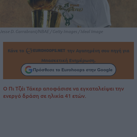
Jesse D. Garrabrant/NBAE / Getty Images / Ideal Image
Κάνε το
την Αγαπημένη σου πηγή για
Μπασκετική Ενημέρωση.
Πρόσθεσε το Eurohoops στην Google
Ο Πι Τζέι Τάκερ αποφάσισε να εγκαταλείψει την
ενεργό δράση σε ηλικία 41 ετών.