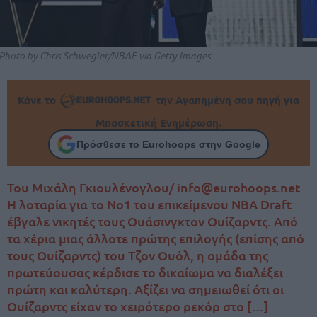
Photo by Chris Schwegler/NBAE via Getty Images
Κάνε το
την Αγαπημένη σου πηγή για
Μπασκετική Ενημέρωση.
Πρόσθεσε το Eurohoops στην Google
Του Μιχάλη Γκιουλένογλου/ info@eurohoops.net
Η λοταρία για το Νο1 του επικείμενου NBA Draft
έβγαλε νικητές τους Ουάσινγκτον Ουίζαρντς. Από
τα χέρια μιας άλλοτε πρώτης επιλογής (επίσης από
τους Ουίζαρντς) του Τζον Ουόλ, η ομάδα της
πρωτεύουσας κέρδισε το δικαίωμα να διαλέξει
πρώτη και καλύτερη. Αξίζει να σημειωθεί ότι οι
Ουίζαρντς είχαν το χειρότερο ρεκόρ στο […]