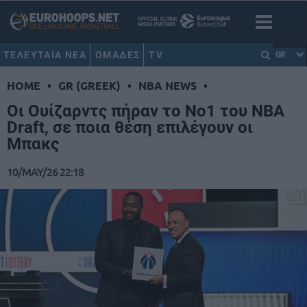
ΤΕΛΕΥΤΑΙΑ ΝΕΑ
ΟΜΑΔΕΣ
TV
GR
HOME
•
GR (GREEK)
•
NBA NEWS
•
Οι Ουίζαρντς πήραν το Νο1 του NBA
Draft, σε ποια θέση επιλέγουν οι
Μπακς
10/MAY/26 22:18