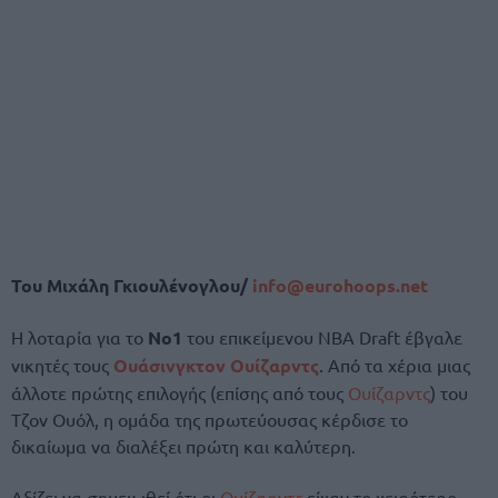
Του Μιχάλη Γκιουλένογλου/
info@eurohoops.net
Η λοταρία για το
Νο1
του επικείμενου NBA Draft έβγαλε
νικητές τους
Ουάσινγκτον Ουίζαρντς
. Από τα χέρια μιας
άλλοτε πρώτης επιλογής (επίσης από τους
Ουίζαρντς
) του
Τζον Ουόλ, η ομάδα της πρωτεύουσας κέρδισε το
δικαίωμα να διαλέξει πρώτη και καλύτερη.
Αξίζει να σημειωθεί ότι οι
Ουίζαρντς
είχαν το χειρότερο