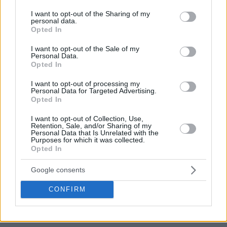
services and may gather and store information including but
Οκλαχόμα Σίτι Θάντερ
, 13.
Μαϊάμι Χιτ
, 14.
Σάρλοτ Χόρνετς
.
not limited to your visit or usage behaviour. You may click to
I want to opt-out of the Sharing of my
personal data.
grant or deny consent to Google and its third-party tags to
Opted In
use your data for below specified purposes in below Google
consent section.
I want to opt-out of the Sale of my
Personal Data.
Opted In
I want to opt-out of processing my
Personal Data for Targeted Advertising.
Opted In
I want to opt-out of Collection, Use,
Retention, Sale, and/or Sharing of my
Personal Data that Is Unrelated with the
Purposes for which it was collected.
Opted In
Google consents
CONFIRM