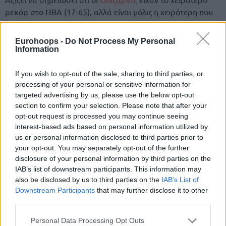
ρεκόρ στο ΝΒΑ (17-65), αλλά είναι μόλις η χειρότερη που
λαμβάνει το Νο1, από τη στιγμή που το ΝΒΑ άλλαξε το
σύστημα διεξαγωγής του Draft.
Eurohoops -
Do Not Process My Personal
Information
Επίσης, το Νο5 κατέληξε στους
Κλίπερς
από τους
Ιντιάνα
Πέισερς
, στο πλαίσιο της ανταλλαγής του Ίβιτσα Ζούμπατς
If you wish to opt-out of the sale, sharing to third parties, or
τον Φεβρουάριο!
processing of your personal or sensitive information for
targeted advertising by us, please use the below opt-out
section to confirm your selection. Please note that after your
Οι
Μιλγουόκι Μπακς
, μετά τον αποκλεισμό από τα playoffs
opt-out request is processed you may continue seeing
είχαν περισσότερες πιθανότητες από προηγούμενες σεζόν
interest-based ads based on personal information utilized by
και πήραν το Νο10.
us or personal information disclosed to third parties prior to
your opt-out. You may separately opt-out of the further
Οι πρώτες 14 επιλογές
disclosure of your personal information by third parties on the
IAB’s list of downstream participants. This information may
Η πρώτη 14αδα του Draft είναι η εξής
: 1. Ουάσινγκτον
also be disclosed by us to third parties on the
IAB’s List of
Ουίζαρντς, 2.
Γιούτα Τζαζ
, 3.
Μέμφις Γκρίζλις
, 4.
Σικάγο
Downstream Participants
that may further disclose it to other
third parties.
Μπουλς
, 5.
Λος Άντζελες Κλίπερς
, 6.
Μπρούκλιν Νετς
, 7.
Σακραμέντο Κινγκς
, 8.
Ατλάντα Χοκς
, 9.
Ντάλας Μάβερικς
,
Please note that this website/app uses one or more Google
Personal Data Processing Opt Outs
10.
Μιλγουόκι Μπακς
, 11.
Γκόλντεν Στέιτ Ουόριορς
, 12.