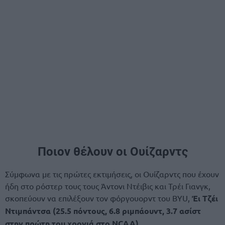
Ποιον θέλουν οι Ουίζαρντς
Σύμφωνα με τις πρώτες εκτιμήσεις, οι Ουίζαρντς που έχουν
ήδη στο ρόστερ τους τους Άντονι Ντέιβις και Τρέι Γιανγκ,
σκοπεύουν να επιλέξουν τον φόργουορντ του BYU,
Έι Τζέι
Ντιμπάντσα (25.5 πόντους, 6.8 ριμπάουντ, 3.7 ασίστ
στην πρώτη του χρονιά στο NCAA)
.