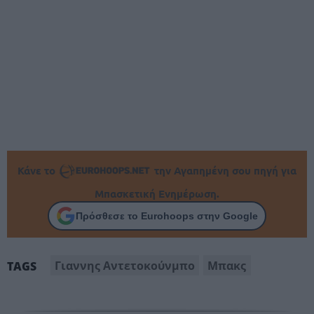
Κάνε το
την Αγαπημένη σου πηγή για
Μπασκετική Ενημέρωση.
Πρόσθεσε το Eurohoops στην Google
Γιαννης Αντετοκούνμπο
Μπακς
TAGS