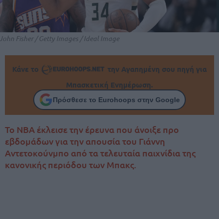
John Fisher / Getty Images / Ideal Image
Κάνε το
την Αγαπημένη σου πηγή για
Μπασκετική Ενημέρωση.
Πρόσθεσε το Eurohoops στην Google
Το ΝΒΑ έκλεισε την έρευνα που άνοιξε προ
εβδομάδων για την απουσία του Γιάννη
Αντετοκούνμπο από τα τελευταία παιχνίδια της
κανονικής περιόδου των Μπακς.