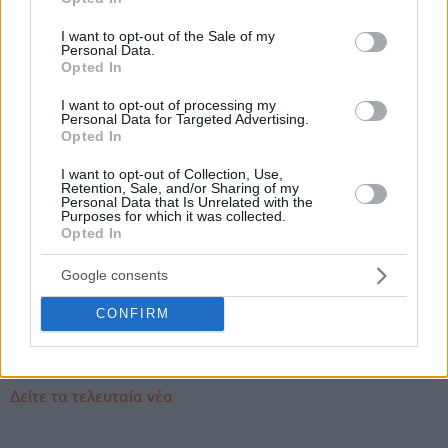
use your data for below specified purposes in below Google
consent section.
I want to opt-out of the Sale of my
Οι δύο πλευρές βρέθηκαν σε … αντίθετα στρατόπεδα και
Personal Data.
Opted In
το ΝΒΑ άνοιξε έρευνα προκειμένου να διαλευκάνει την
υπόθεση, αφού οι κανονισμοί είναι πολύ αυστηροί ως προς
I want to opt-out of processing my
τη μη χρησιμοποίηση υγιών παικτών (tο λεγόμενο “load
Personal Data for Targeted Advertising.
Opted In
management”), ώστε να αποφευχθεί το “tanking” των
ομάδων προς άγραν ενός καλύτερου draft pick.
I want to opt-out of Collection, Use,
Retention, Sale, and/or Sharing of my
Personal Data that Is Unrelated with the
Διαβάστε ακόμα
Purposes for which it was collected.
Opted In
Γιάννης: Ανοιχτοί οι Μπακς για trade
Google consents
Γιάννης: Οι Μπακς δεν έδωσαν το “Οκ” να παίξει μαζί
με Άλεξ & Θανάση στο τελευταίο εντός έδρας ματς
CONFIRM
Γιάννης: Οι επώδυνοι τραυματισμοί & η διαφωνία με
Μπακς στη χειρότερή του σεζόν από το 2018
Δείτε τα τελευταία νέα