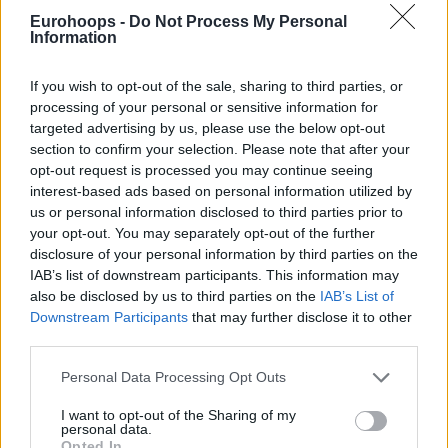
Eurohoops -
Do Not Process My Personal
Information
If you wish to opt-out of the sale, sharing to third parties, or
processing of your personal or sensitive information for
targeted advertising by us, please use the below opt-out
section to confirm your selection. Please note that after your
Του Δημήτρη Μιναρετζή/
info@eurohoops.net
opt-out request is processed you may continue seeing
interest-based ads based on personal information utilized by
Σύμφωνα με το ESPN, το ΝΒΑ έκρινε ότι
δεν συντρέχει
us or personal information disclosed to third parties prior to
λόγος επιβολής κυρώσεων
στους
Μπακς
για τη μη
your opt-out. You may separately opt-out of the further
disclosure of your personal information by third parties on the
συμμετοχή του
Γιάννη Αντετοκούνμπο
, ο οποίος δηλωνόταν
IAB’s list of downstream participants. This information may
ως τραυματίας, ενώ ο ίδιος έλεγε ότι μπορούσε να παίξει.
also be disclosed by us to third parties on the
IAB’s List of
Downstream Participants
that may further disclose it to other
Η ιστορία διάρκεσε αρκετές μέρες, με τον “Greek Freak”
third parties.
να λέει ότι ένιωθε καλά και ότι ήθελε να αγωνιστεί –
Please note that this website/app uses one or more Google
παρότι οι
Μπακς
είχαν αποκλειστεί από τα play-in – ενώ οι
Personal Data Processing Opt Outs
services and may gather and store information including but
Μπακς επέμεναν πως δεν βρισκόταν σε άρτια αγωνιστική
not limited to your visit or usage behaviour. You may click to
I want to opt-out of the Sharing of my
κατάσταση ώστε να επιστρέψει στο παρκέ μετά τον
personal data.
grant or deny consent to Google and its third-party tags to
τραυματισμό του.
Opted In