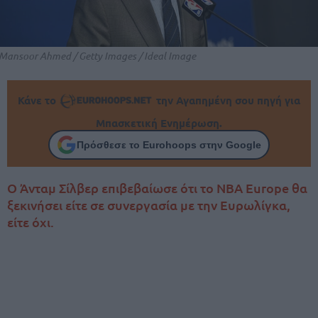
Mansoor Ahmed / Getty Images / Ideal Image
Κάνε το
την Αγαπημένη σου πηγή για
Μπασκετική Ενημέρωση.
Πρόσθεσε το Eurohoops στην Google
Ο Άνταμ Σίλβερ επιβεβαίωσε ότι το NBA Europe θα
ξεκινήσει είτε σε συνεργασία με την Ευρωλίγκα,
είτε όχι.