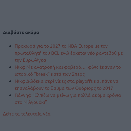
Διαβάστε ακόμα
Προχωρά για το 2027 το ΝΒΑ Europe με τον
πρωταθλητή του BCL ενώ έρχεται νέο ραντεβού με
την Ευρωλίγκα
Νικς: Με ανατροπή και φοβερό… φίνις έκαναν το
ιστορικό “break” κατά των Σπερς
Νικς: Δώδεκα σερί νίκες στα playoffs και πάνε να
επαναλάβουν το θαύμα των Ουόριορς το 2017
Γιάννης: “Ελπίζω να μείνω για πολλά ακόμα χρόνια
στο Μιλγουόκι”
Δείτε τα τελευταία νέα