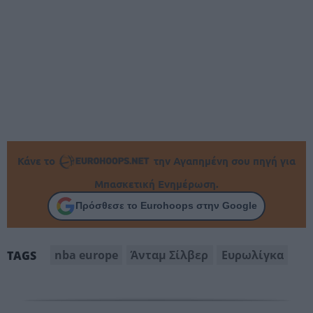
Κάνε το
την Αγαπημένη σου πηγή για
Μπασκετική Ενημέρωση.
Πρόσθεσε το Eurohoops στην Google
nba europe
Άνταμ Σίλβερ
Ευρωλίγκα
TAGS