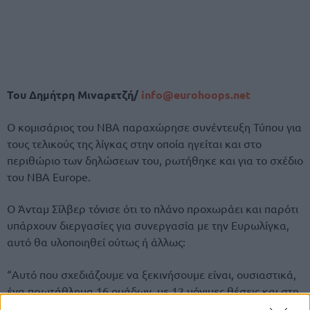
Του Δημήτρη Μιναρετζή/
info@eurohoops.net
Ο κομισάριος του ΝΒΑ παραχώρησε συνέντευξη Τύπου για
τους τελικούς της λίγκας στην οποία ηγείται και στο
περιθώριο των δηλώσεων του, ρωτήθηκε και για το σχέδιο
του NBA Europe.
Ο Άνταμ Σίλβερ τόνισε ότι το πλάνο προχωράει και παρότι
υπάρχουν διεργασίες για συνεργασία με την Ευρωλίγκα,
αυτό θα υλοποιηθεί ούτως ή άλλως:
“Αυτό που σχεδιάζουμε να ξεκινήσουμε είναι, ουσιαστικά,
ένα πρωτάθλημα 16 ομάδων, με 12 μόνιμες θέσεις και στη
συνέχεια τη δυνατότητα οποιουδήποτε κλαμπ στην Ευρώπη