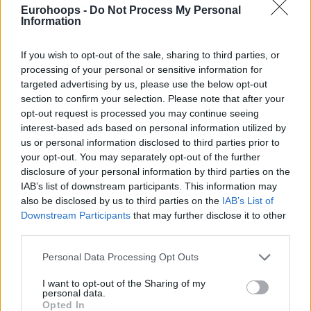
Eurohoops -
Do Not Process My Personal
να ανταγωνιστεί για τις υπόλοιπες τέσσερις.
Information
Αυτή είναι η δομή που θα χρησιμοποιήσουμε, για την οποία
If you wish to opt-out of the sale, sharing to third parties, or
μιλάμε με αυτές τις πιθανές ομάδες. Μερικοί σύλλογοι
processing of your personal or sensitive information for
παίζουν ήδη στην Ευρώπη και μετά υπάρχουν γκρουπ που
targeted advertising by us, please use the below opt-out
ενώνονται και θέλουν να ξεκινήσουν ομάδες σε πόλεις που
section to confirm your selection. Please note that after your
δεν έχουν μπάσκετ υψηλού επιπέδου αυτήν τη στιγμή.
opt-out request is processed you may continue seeing
interest-based ads based on personal information utilized by
us or personal information disclosed to third parties prior to
Όσον αφορά στην Ευρωλίγκα, οι συζητήσεις
βρίσκονται
your opt-out. You may separately opt-out of the further
σε εξέλιξη μαζί τους
. Ελπίζουμε ότι θα βρούμε έναν τρόπο
disclosure of your personal information by third parties on the
να ενσωματώσουμε αυτές τις λειτουργίες στην Ευρωλίγκα,
IAB’s list of downstream participants. This information may
αλλά θα προχωρήσουμε είτε έτσι, είτε αλλιώς”.
also be disclosed by us to third parties on the
IAB’s List of
Downstream Participants
that may further disclose it to other
third parties.
Please note that this website/app uses one or more Google
Personal Data Processing Opt Outs
services and may gather and store information including but
not limited to your visit or usage behaviour. You may click to
I want to opt-out of the Sharing of my
personal data.
grant or deny consent to Google and its third-party tags to
Opted In