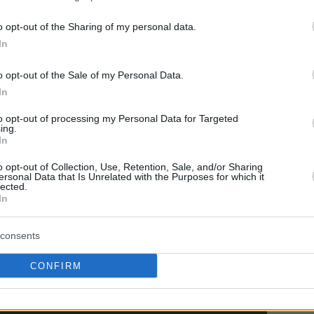
o opt-out of the Sharing of my personal data.
In
o opt-out of the Sale of my Personal Data.
In
to opt-out of processing my Personal Data for Targeted
ing.
In
o opt-out of Collection, Use, Retention, Sale, and/or Sharing
ersonal Data that Is Unrelated with the Purposes for which it
lected.
In
την Αγαπημένη σου πηγή για Μπασκετική
Ενημέρωση.
consents
ε το Eurohoops στην Google
CONFIRM