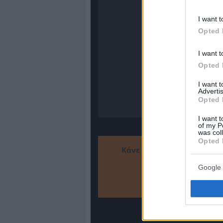
I want t
Opted 
I want t
Opted 
I want 
Advertis
Opted 
I want t
of my P
was col
Opted 
Κάνε το
Google 
Πρόσθεσ