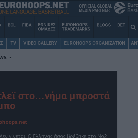
ΕΘΝΙΚΕΣ
EUROHOOPS
A
BCL
FIBA
BLOGS
BET
ΟΜΑΔΕΣ
TRADEMARKS
ΕΣ
TV
VIDEO GALLERY
EUROHOOPS ORGANIZATION
AN
WS
•
τλεϊ στο…νήμα μπροστά
μπο
ohoops.net
; Δεν γίνεται. Ο Έλληνας άσος βρέθηκε στο Νο2