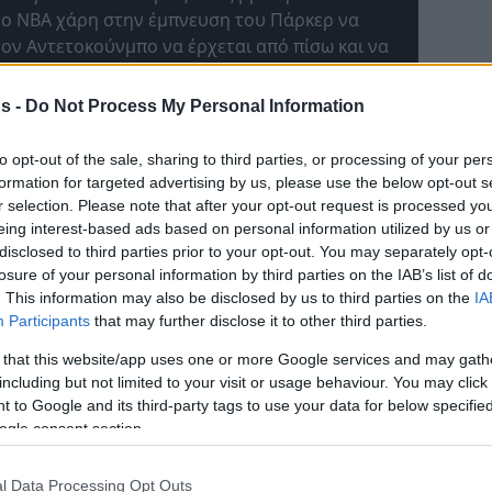
το ΝΒΑ χάρη στην έμπνευση του Πάρκερ να
ον Αντετοκούνμπο να έρχεται από πίσω και να
ιφνιδιασμό.
s -
Do Not Process My Personal Information
ρι Μπράντλεϊ με μία τάπα νίκης κατά του
 Ο σχετικά κοντός γκαρντ των
Σέλτικς
άντεξε
to opt-out of the sale, sharing to third parties, or processing of your per
μα του λευκού φόργουορντ της
Γιούτα
που
formation for targeted advertising by us, please use the below opt-out s
στα 20’’ πριν το τέλος, αλλά ο Μπράντλεϊ τον
r selection. Please note that after your opt-out request is processed y
eing interest-based ads based on personal information utilized by us or
disclosed to third parties prior to your opt-out. You may separately opt-
losure of your personal information by third parties on the IAB’s list of
ι ουπ με τον Αϊσάια Τόμας να τελειώνει με
. This information may also be disclosed by us to third parties on the
IA
ΝτεΆντρε σε δράση και τον Λεμπρόν στο Νο3
Participants
that may further disclose it to other third parties.
τί βρέθηκε τόσο ψηλά η συγκεκριμένη φάση…
 that this website/app uses one or more Google services and may gath
including but not limited to your visit or usage behaviour. You may click 
 to Google and its third-party tags to use your data for below specifi
ogle consent section.
l Data Processing Opt Outs