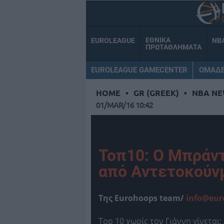
ΕΘΝΙΚΑ
EUROLEAGUE
NB
ΠΡΩΤΑΘΛΗΜΑΤΑ
EUROLEAGUE GAMECENTER
ΟΜΑΔ
HOME
•
GR (GREEK)
•
NBA NE
01/MAR/16 10:42
Τοπ10: Ο Μπράν
από Αντετοκούν
Tης Eurohoops team/
info@eur
Top 10 χωρίς τον Γιάννη γίνεται