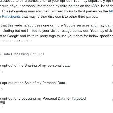
disclosed to third parties prior to your opt-out. You may separately opt-
losure of your personal information by third parties on the IAB’s list of
. This information may also be disclosed by us to third parties on the
IA
Tης Eurohoops team/
Participants
that may further disclose it to other third parties.
info@eurohoops.net
 that this website/app uses one or more Google services and may gath
including but not limited to your visit or usage behaviour. You may click 
Ο
Γιάννης Αντετοκούνμπο
και ο
 to Google and its third-party tags to use your data for below specifi
ogle consent section.
Τζαμπάρι Πάρκερ έκαναν ότι ήταν
δυνατόν για την ομάδα τους, αλλά δεν
l Data Processing Opt Outs
στάθηκε αρκετό αφού οι αδυναμίες
στο ρόστερ των
Μπακς
φάνηκαν
o opt-out of the Sharing of my personal data.
μέσα σε αυτό το μήνα.
In
Αν μη τι άλλο όμως οι “Διόσκουροι”
o opt-out of the Sale of my Personal Data.
In
ό θέαμα και τον πρώτο μήνα του 2017 και
πόλοιπο κόσμο αυτές τις ξεχωριστές στιγμές
to opt-out of processing my Personal Data for Targeted
ing.
θι του Γιάννη μέσα στη
Νέα Υόρκη
να
In