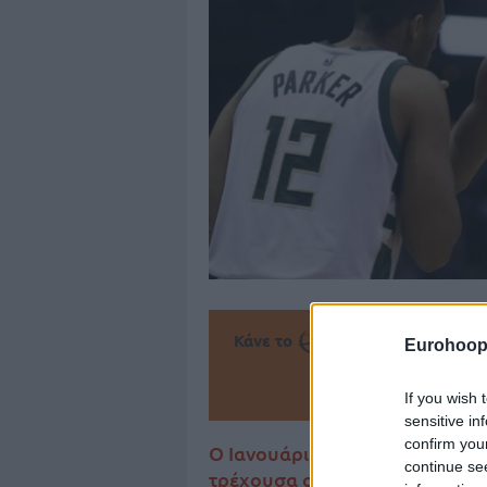
Κάνε το
την Α
Eurohoop
Πρόσθεσ
If you wish 
sensitive in
confirm you
Ο Ιανουάριος ήταν ο χειρότερ
continue se
τρέχουσα σεζόν, διάστημα κατ