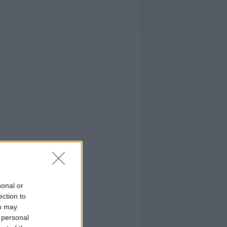
sonal or
ection to
ou may
 personal