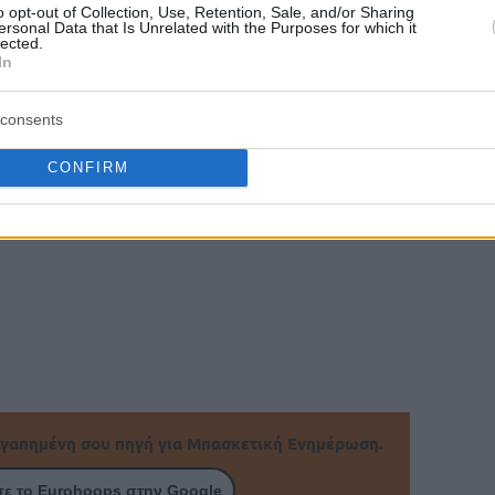
o opt-out of Collection, Use, Retention, Sale, and/or Sharing
ersonal Data that Is Unrelated with the Purposes for which it
lected.
In
consents
CONFIRM
γαπημένη σου πηγή για Μπασκετική Ενημέρωση.
ε το Eurohoops στην Google