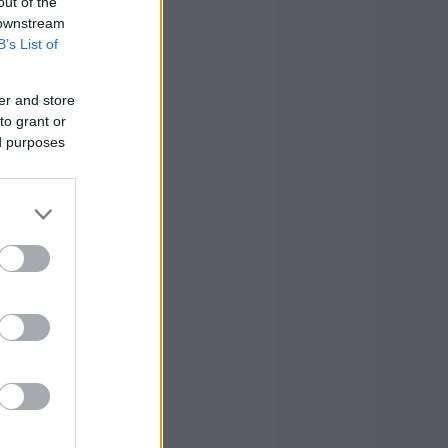
out of the
 downstream
B’s List of
er and store
to grant or
ed purposes