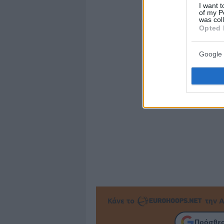
I want t
of my P
was col
Opted 
Google 
Κάνε το
την Α
Πρόσθεσ