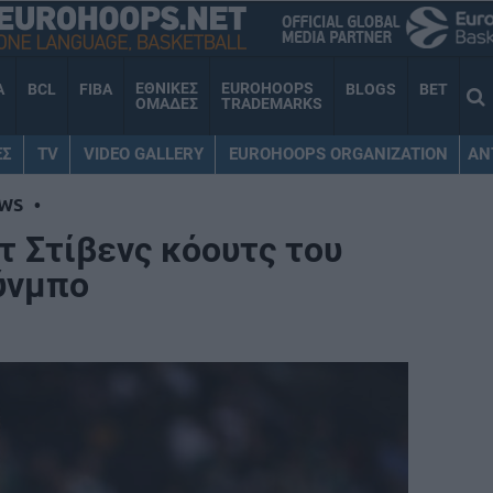
ΕΘΝΙΚΕΣ
EUROHOOPS
A
BCL
FIBA
BLOGS
BET
ΟΜΑΔΕΣ
TRADEMARKS
ΕΣ
TV
VIDEO GALLERY
EUROHOOPS ORGANIZATION
AN
WS
•
ντ Στίβενς κόουτς του
ύνμπο