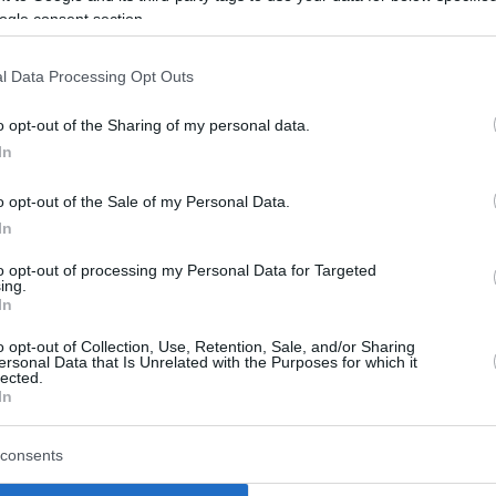
ogle consent section.
Tης Eurohoops team/
info@eurohoops.net
l Data Processing Opt Outs
o opt-out of the Sharing of my personal data.
Ο κόουτς των
Σέλτικς
πήρε δικαίως τη
In
θέση αυτή καθώς η ομάδα του είναι
δεύτερη στην ανατολική περιφέρεια
o opt-out of the Sale of my Personal Data.
και ο πρώτος στην κατάταξη, Τάιρον
In
Λου, δεν μπορεί να κοουτσάρει
to opt-out of processing my Personal Data for Targeted
επειδή βρισκόταν στον πάγκο του All
ing.
In
Star πέρυσι.
o opt-out of Collection, Use, Retention, Sale, and/or Sharing
ersonal Data that Is Unrelated with the Purposes for which it
ύνει ο Στιβ Κερ των
Ουόριορς
.
lected.
In
πόν, θα λάβει οδηγίες από τον ταλαντούχο
 άλματα στην προπονητική του καριέρα από
consents
), όταν οδηγούσε τους “αουτσάιντερ” του