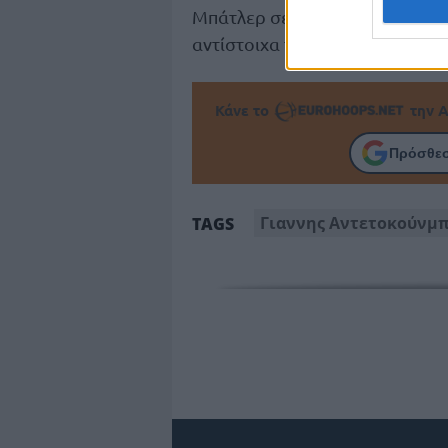
Μπάτλερ σε δύο φάιναλ φορ το
αντίστοιχα το 2010 και το 2011.
Κάνε το
την Α
Πρόσθεσ
Γιαννης Αντετοκούνμ
TAGS