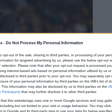
s -
Do Not Process My Personal Information
to opt-out of the sale, sharing to third parties, or processing of your per
formation for targeted advertising by us, please use the below opt-out s
r selection. Please note that after your opt-out request is processed y
eing interest-based ads based on personal information utilized by us or
disclosed to third parties prior to your opt-out. You may separately opt-
γαπημένη σου πηγή για Μπασκετική Ενημέρωση.
losure of your personal information by third parties on the IAB’s list of
. This information may also be disclosed by us to third parties on the
IA
ε το Eurohoops στην Google
Participants
that may further disclose it to other third parties.
 that this website/app uses one or more Google services and may gath
ροπονητής της ομάδας της Ανατολής στο All
including but not limited to your visit or usage behaviour. You may click 
που θα γίνει στις 19 Φεβρουαρίου!
 to Google and its third-party tags to use your data for below specifi