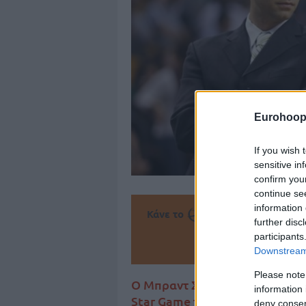
Eurohoop
If you wish 
sensitive in
confirm you
continue se
information 
Κάνε το
την Α
further disc
participants
Πρόσθεσ
Downstream 
Please note
Ο Μπραντ Στίβενς θα είναι ο π
information 
Star Game της Νέας Ορλεάνης 
deny consent