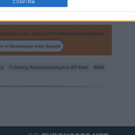
CONFIRM
υ NCAA στη σειρά και δύο τελικούς
γαπημένη σου πηγή για Μπασκετική Ενημέρωση.
ε το Eurohoops στην Google
πο
Γιάννης Αντετοκούνμπο All Star
ΝΒΑ