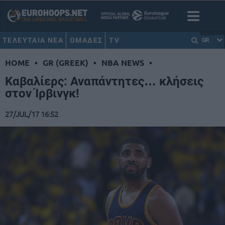
ΤΕΛΕΥΤΑΙΑ ΝΕΑ
ΟΜΑΔΕΣ
TV
GR
HOME
•
GR (GREEK)
•
NBA NEWS
•
Καβαλίερς: Αναπάντητες… κλήσεις
στον Ίρβινγκ!
27/JUL/17 16:52