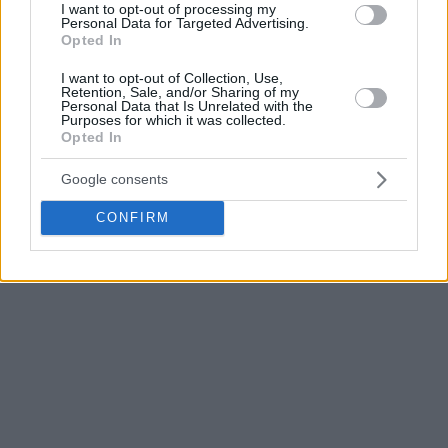
I want to opt-out of processing my
να αποχωρήσει για άλλες… πολιτείες.
Personal Data for Targeted Advertising.
Opted In
Και όπως τονίζεται στο δημοσίευμα, ο ίδιος ο αθλητής έχει
I want to opt-out of Collection, Use,
διαμηνύσει πως επιθυμεί να γίνει ανταλλαγή σε μία ομάδα
Retention, Sale, and/or Sharing of my
Personal Data that Is Unrelated with the
εκ των:
Σπερς
,
Χιτ
,
Νικς
και
Τίμπεργουλβς
.
Purposes for which it was collected.
Opted In
Το μόνο σίγουρο είναι ότι το σήριαλ για το μέλλον του
Ίρβινγκ συνεχίζεται και δεν αναμένεται να ολοκληρωθεί
Google consents
σύντομα.
CONFIRM