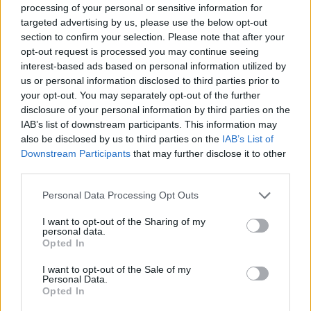
processing of your personal or sensitive information for
targeted advertising by us, please use the below opt-out
section to confirm your selection. Please note that after your
opt-out request is processed you may continue seeing
interest-based ads based on personal information utilized by
us or personal information disclosed to third parties prior to
your opt-out. You may separately opt-out of the further
disclosure of your personal information by third parties on the
IAB’s list of downstream participants. This information may
also be disclosed by us to third parties on the
IAB’s List of
Downstream Participants
that may further disclose it to other
third parties.
Της Eurohoops Team/
info@eurohoops.net
Please note that this website/app uses one or more Google
Personal Data Processing Opt Outs
Σύμφωνα με δημοσίευμα του
The Athletic’s
οι άνθρωποι
services and may gather and store information including but
της διοίκησης των
Καβς
επισημαίνουν ότι καλούν τον
not limited to your visit or usage behaviour. You may click to
I want to opt-out of the Sharing of my
personal data.
grant or deny consent to Google and its third-party tags to
“
Uncle Drew
” στο τηλέφωνο από την ημέρα που ζήτησε
Opted In
use your data for below specified purposes in below Google
ανταλλαγή, αλλά εκείνος είναι άφαντος.
consent section.
I want to opt-out of the Sale of my
Personal Data.
Φαίνεται ότι ο χαρισματικός πλέιμεικερ θέλει να κάνει
Opted In
γνωστό με κάθε τρόπο στην ομάδα που ανήκει, ότι θέλει