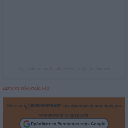
A post shared by Jonathan Givony (@draftexpress)
Δείτε τα τελευταία νέα
Κάνε το
την Αγαπημένη σου πηγή για
Μπασκετική Ενημέρωση.
Πρόσθεσε το Eurohoops στην Google