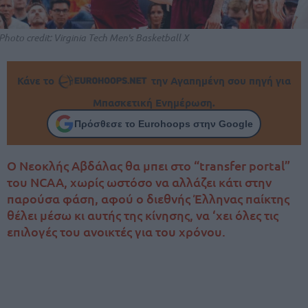
Photo credit: Virginia Tech Men's Basketball X
Κάνε το
την Αγαπημένη σου πηγή για
Μπασκετική Ενημέρωση.
Πρόσθεσε το Eurohoops στην Google
Ο Νεοκλής Αβδάλας θα μπει στο “transfer portal”
του NCAA, χωρίς ωστόσο να αλλάζει κάτι στην
παρούσα φάση, αφού ο διεθνής Έλληνας παίκτης
θέλει μέσω κι αυτής της κίνησης, να ‘χει όλες τις
επιλογές του ανοικτές για του χρόνου.