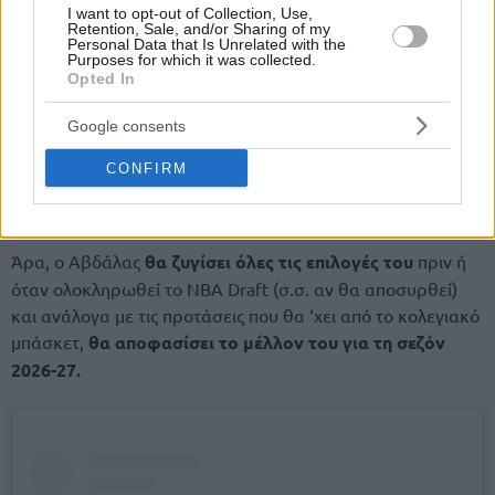
I want to opt-out of Collection, Use,
Retention, Sale, and/or Sharing of my
Personal Data that Is Unrelated with the
Purposes for which it was collected.
Opted In
Google consents
CONFIRM
Άρα, ο Αβδάλας
θα ζυγίσει όλες τις επιλογές του
πριν ή
όταν ολοκληρωθεί το NBA Draft (σ.σ. αν θα αποσυρθεί)
και ανάλογα με τις προτάσεις που θα ‘χει από το κολεγιακό
μπάσκετ,
θα αποφασίσει το μέλλον του για τη σεζόν
2026-27.