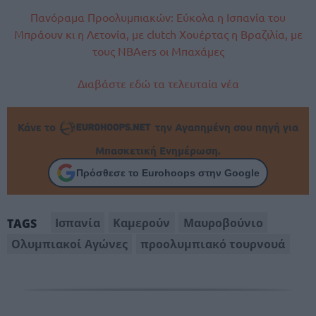
Πανόραμα Προολυμπιακών: Εύκολα η Ισπανία του
Μπράουν κι η Λετονία, με clutch Χουέρτας η Βραζιλία, με
τους NBAers οι Μπαχάμες
Διαβάστε εδώ τα τελευταία νέα
Κάνε το
την Αγαπημένη σου πηγή για
Μπασκετική Ενημέρωση.
Πρόσθεσε το Eurohoops στην Google
Ισπανία
Καμερούν
Μαυροβούνιο
TAGS
Ολυμπιακοί Αγώνες
προολυμπιακό τουρνουά