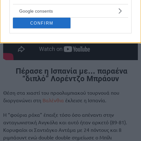
Google consents
CONFIRM
Πέρασε η Ισπανία με… παραένα
“διπλό” Λορέντζο Μπράουν
Θέση στα χιαστί του προολυμπιακού τουρνουά που
διοργανώνει στη
Βαλένθια
έκλεισε η Ισπανία.
Η “φούρια ρόχα” έπαιξε τόσο όσο απέναντι στην
ανταγωνιστική Ανγκόλα και αυτό ήταν αρκετό (89-81).
Κορυφαίοι οι Σαντιάγκο Αντάμα με 24 πόντους και 8
ριμπάουντ ενώ double double σημείωσε ο Μπίλι