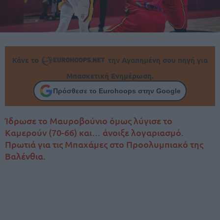
Κάνε το
την Αγαπημένη σου πηγή για
Μπασκετική Ενημέρωση.
Πρόσθεσε το Eurohoops στην Google
Ίδρωσε το Μαυροβούνιο όμως λύγισε το
Καμερούν (70-66) και… άνοιξε λογαριασμό.
Πρωτιά για τις Μπαχάμες στο Προολυμπιακό της
Βαλένθια.