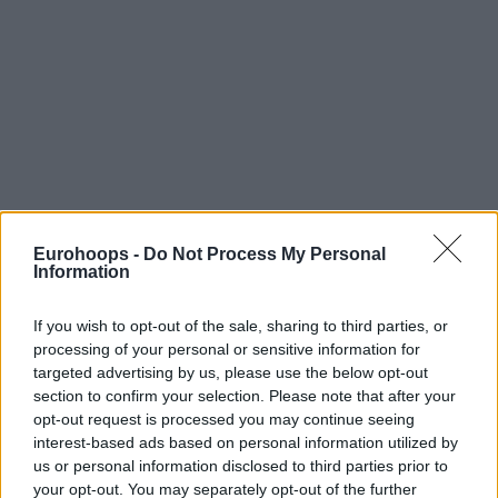
Eurohoops -
Do Not Process My Personal
Οι Μπαχάμες “καθάρισαν” και την
Information
Πολωνία
If you wish to opt-out of the sale, sharing to third parties, or
processing of your personal or sensitive information for
Ο εξαιρετικός Αλεξάντερ Μπαλτσερόφκσι δεν αρκούσε
targeted advertising by us, please use the below opt-out
στην Πολωνία. Οι απόλυτες Μπαχάμες έκαναν το 2/2 στο
section to confirm your selection. Please note that after your
Προολυμπιακό τουρνουά της
Βαλένθια
και εξασφάλισαν
opt-out request is processed you may continue seeing
την πρωτιά. Η δεύτερη θέση θα κριθεί μεταξύ της 4ης στο
interest-based ads based on personal information utilized by
τελευταίο ευρωπαϊκό πρωτάθλημα και της Φινλανδίας που
us or personal information disclosed to third parties prior to
είχε ρεπό.
your opt-out. You may separately opt-out of the further