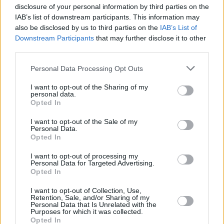
disclosure of your personal information by third parties on the
Εξαιρετική εμφάνιση από τον ένας φέρελπι NBAer, τον
IAB’s list of downstream participants. This information may
also be disclosed by us to third parties on the
IAB’s List of
18χρονο Βι Τζέι Έτζκομπ που αναμένεται να βρίσκεται στο
Downstream Participants
that may further disclose it to other
Top-10 του επόμενου ντραφτ.
third parties.
Από κοντά ο Μπάντι Χιλντ με 17 πόντους, 6 ριμπάουντ και
Please note that this website/app uses one or more Google
Personal Data Processing Opt Outs
10 ασίστ. Ο ΝτιΆντρε Έιτον πρόσθεσε 18 πόντους και 9
services and may gather and store information including but
not limited to your visit or usage behaviour. You may click to
I want to opt-out of the Sharing of my
ριμπάουντ και ο Έρικ Γκόρντον είχε 12 πόντους με 5 ασίστ.
personal data.
grant or deny consent to Google and its third-party tags to
Opted In
use your data for below specified purposes in below Google
Ο άσος των
Σπερς
, Τζερεμί Σοχάν, είχε 16 πόντους με 10
consent section.
I want to opt-out of the Sale of my
ριμπάουντ ενώ ο Ματέους Πονίτκα ακολούθησε με 13
Personal Data.
πόντους, 7 ριμπάουντ και 4 ασίστ.
Opted In
I want to opt-out of processing my
Δείτε τα Στατιστικά του Αγώνα
ΕΔΩ
Personal Data for Targeted Advertising.
Opted In
Τα Δεκάλεπτα: 16-32, 38-54, 56-77, 80-89
I want to opt-out of Collection, Use,
Retention, Sale, and/or Sharing of my
Personal Data that Is Unrelated with the
Purposes for which it was collected.
Opted In