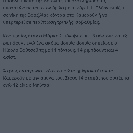
Προολυμπιακό της Λετονίας και ολοκλήρωσε τις
υποχρεώσεις του στον όμιλο με ρεκόρ 1-1. Πλέον ελπίζει
σε νίκη της Βραζιλίας κόντρα στο Καμερούν ή να
υπερτερεί σε περίπτωση τριπλής ισοβαθμίας.
Κορυφαίος ήταν ο Μάρκο Σιμόνοβιτς με 18 πόντους και έξι
ριμπάουντ ενώ ένα ακόμα double-double σημείωσε o
Νίκολα Βούτσεβιτς με 11 πόντους, 14 ριμπάουντ και 4
ασίστ.
Άκρως ανταγωνιστικό στο πρώτο ημίχρονο ήταν το
Καμερούν με την άμυνα του. Στους 14 σταμάτησε ο Ατέμπα
ενώ 12 είχε ο Μπίντια.