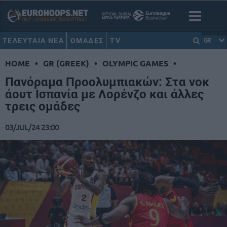
ΤΕΛΕΥΤΑΙΑ ΝΕΑ
ΟΜΑΔΕΣ
TV
GR
HOME
•
GR (GREEK)
•
OLYMPIC GAMES
•
Πανόραμα Προολυμπιακών: Στα νοκ
άουτ Ισπανία με Λορένζο και άλλες
τρεις ομάδες
03/JUL/24 23:00