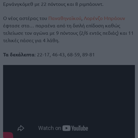
Ερνάνγκόμεθ με 22 πόντους και 8 ριμπάουντ.
Ο νέος αστέρας του
Παναθηναϊκού
,
Λορένζο Μπράουν
έφτασε στο… παραένα από τη διπλή επίδοση καθώς
τελείωσε τον αγώνα με 9 πόντους (2/6 εντός πεδιάς) και 11
τελικές πάσες για 4 λάθη.
Τα δεκάλεπτα
: 22-17, 46-43, 68-59, 89-81