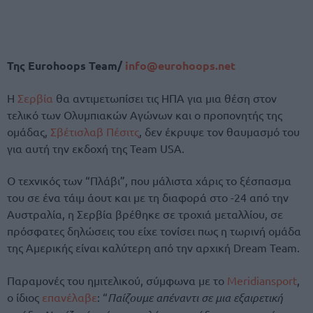
Της Eurohoops Team/
info@eurohoops.net
Η
Σερβία
θα αντιμετωπίσει τις ΗΠΑ για μια θέση στον
τελικό των Ολυμπιακών Αγώνων και ο προπονητής της
ομάδας,
Σβέτισλαβ Πέσιτς
, δεν έκρυψε τον θαυμασμό του
για αυτή την εκδοχή της Team USA.
Ο τεχνικός των “Πλάβι”, που μάλιστα χάρις το ξέσπασμα
του σε ένα τάιμ άουτ και με τη διαφορά στο -24 από την
Αυστραλία, η Σερβία βρέθηκε σε τροχιά μεταλλίου, σε
πρόσφατες δηλώσεις του είχε τονίσει πως η τωρινή ομάδα
της Αμερικής είναι καλύτερη από την αρχική Dream Team.
Παραμονές του ημιτελικού, σύμφωνα με το
Meridiansport
,
ο ίδιος
επανέλαβε
: “
Παίζουμε απέναντι σε μια εξαιρετική