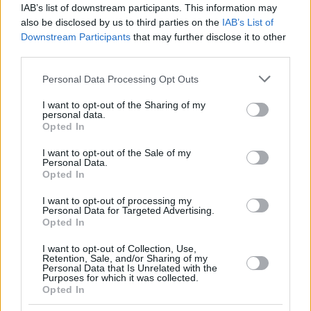
IAB’s list of downstream participants. This information may
also be disclosed by us to third parties on the
IAB’s List of
Downstream Participants
that may further disclose it to other
third parties.
Please note that this website/app uses one or more Google
Personal Data Processing Opt Outs
services and may gather and store information including but
not limited to your visit or usage behaviour. You may click to
I want to opt-out of the Sharing of my
personal data.
grant or deny consent to Google and its third-party tags to
Opted In
use your data for below specified purposes in below Google
consent section.
I want to opt-out of the Sale of my
Personal Data.
Opted In
I want to opt-out of processing my
Personal Data for Targeted Advertising.
Opted In
I want to opt-out of Collection, Use,
Retention, Sale, and/or Sharing of my
Personal Data that Is Unrelated with the
Purposes for which it was collected.
Opted In