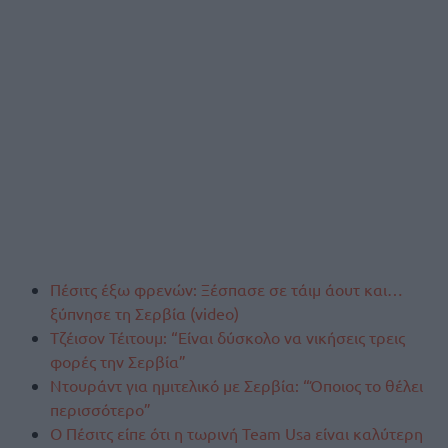
Πέσιτς έξω φρενών: Ξέσπασε σε τάιμ άουτ και…
ξύπνησε τη Σερβία (video)
Τζέισον Τέιτουμ: “Είναι δύσκολο να νικήσεις τρεις
φορές την Σερβία”
Ντουράντ για ημιτελικό με Σερβία: “Όποιος το θέλει
περισσότερο”
Ο Πέσιτς είπε ότι η τωρινή Team Usa είναι καλύτερη