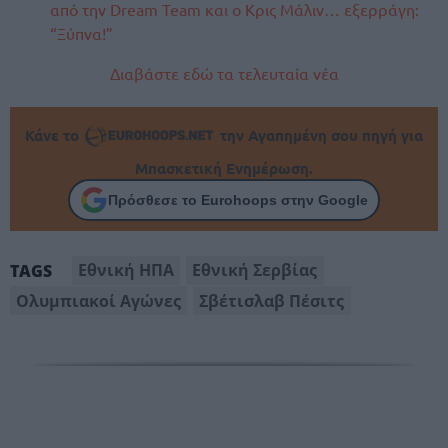
από την Dream Team και ο Κρις Μάλιν… εξερράγη:
“Ξύπνα!”
Διαβάστε εδώ τα τελευταία νέα
Κάνε το
την Αγαπημένη σου πηγή για
Μπασκετική Ενημέρωση.
Πρόσθεσε το Eurohoops στην Google
Εθνική ΗΠΑ
Εθνική Σερβίας
TAGS
Ολυμπιακοί Αγώνες
Σβέτισλαβ Πέσιτς