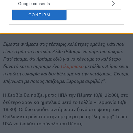
Google consents
CONFIRM
Είμαστε ανάμεσα στις τέσσερις καλύτερες ομάδες, κάτι που
είναι τεράστια επιτυχία. Αλλά θέλουμε να πάμε πιο μακριά.
Γιατί είπαμε, ότι ήρθαμε εδώ για να κάνουμε το καλύτερο
δυνατό και να πάρουμε ένα
Ολυμπιακό
μετάλλιο. Αύριο είναι
η πρώτη ευκαιρία και δεν θέλουμε να την πετάξουμε. Έχουμε
επίγνωση με ποιους παίζουμε. Ξέρουμε ακριβώς”.
Η Σερβία θα παίξει με τις ΗΠΑ την Πέμπτη (8/8, 22:00), στο
δεύτερο χρονικά ημιτελικό μετά το Γαλλία – Γερμανία (8/8,
18:30). Οι δύο ομάδες αντάμωσαν ξανά στη φάση των
Ομίλων και μάλιστα στην πρεμιέρα με τη “λαμπερή” Team
USA να διαλύει το σύνολο του Πέσιτς.