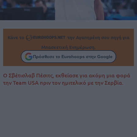
Κάνε το
την Αγαπημένη σου πηγή για
Μπασκετική Ενημέρωση.
Πρόσθεσε το Eurohoops στην Google
Ο Σβέτισλαβ Πέσιτς, εκθείασε για ακόμη μια φορά
την Team USA πριν τον ημιτελικό με την Σερβία.