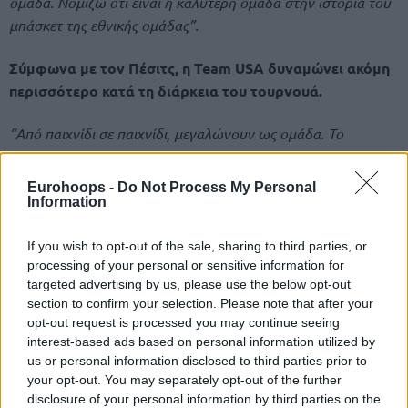
ομάδα. Νομίζω ότι είναι η καλύτερη ομάδα στην ιστορία του
μπάσκετ της εθνικής ομάδας”.
Σύμφωνα με τον Πέσιτς, η Team USA δυναμώνει ακόμη
περισσότερο κατά τη διάρκεια του τουρνουά.
“Από παιχνίδι σε παιχνίδι, μεγαλώνουν ως ομάδα. Το
σεβόμαστε αυτό, αλλά σεβόμαστε και τον εαυτό μας. Δεν
φοβόμαστε! Θέλουμε να κάνουμε ένα καλό παιχνίδι. Και γι’
Eurohoops -
Do Not Process My Personal
αυτό μείναμε στο ξενοδοχείο σήμερα και δεν κάναμε
Information
προπόνηση. Μετά από ένα πολύ τεταμένο και δύσκολο ματς
με την Αυστραλία, όπου ήμασταν εξαντλημένοι, όχι μόνο
If you wish to opt-out of the sale, sharing to third parties, or
processing of your personal or sensitive information for
σωματικά αλλά και ψυχικά, δώσαμε στους παίκτες λίγο
targeted advertising by us, please use the below opt-out
περισσότερο χώρο να ξεκουραστούν.
section to confirm your selection. Please note that after your
opt-out request is processed you may continue seeing
interest-based ads based on personal information utilized by
us or personal information disclosed to third parties prior to
your opt-out. You may separately opt-out of the further
disclosure of your personal information by third parties on the