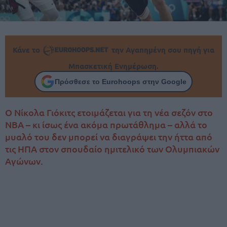
Κάνε το
την Αγαπημένη σου πηγή για
Μπασκετική Ενημέρωση.
Πρόσθεσε το Eurohoops στην Google
O Νίκολα Γιόκιτς ετοιμάζεται για τη νέα σεζόν στο
ΝΒΑ – κι ίσως ένα ακόμα πρωτάθλημα – αλλά το
μυαλό του δεν μπορεί να διαγράψει την ήττα από
τις ΗΠΑ στον σπουδαίο ημιτελικό των Ολυμπιακών
Αγώνων.