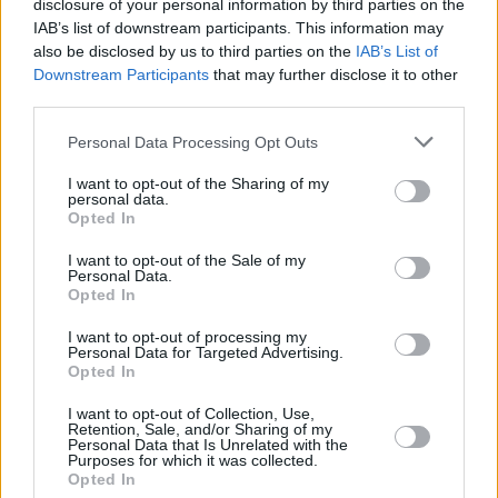
disclosure of your personal information by third parties on the
IAB’s list of downstream participants. This information may
also be disclosed by us to third parties on the
IAB’s List of
Downstream Participants
that may further disclose it to other
third parties.
Please note that this website/app uses one or more Google
Personal Data Processing Opt Outs
services and may gather and store information including but
not limited to your visit or usage behaviour. You may click to
I want to opt-out of the Sharing of my
personal data.
grant or deny consent to Google and its third-party tags to
Opted In
use your data for below specified purposes in below Google
consent section.
I want to opt-out of the Sale of my
Personal Data.
Opted In
I want to opt-out of processing my
Personal Data for Targeted Advertising.
Opted In
I want to opt-out of Collection, Use,
Retention, Sale, and/or Sharing of my
Personal Data that Is Unrelated with the
Purposes for which it was collected.
Opted In