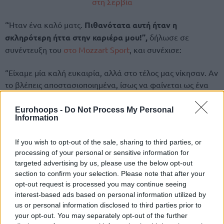
στη Σερβία
“Ήταν ένα καλό ματς.
Πιθανότατα αυτή ήταν η
σκληρότερη ήττα στην καριέρα μου!”,
δήλωσε σε
συνέντευξη του
στο Mozzart Sport
, και συνέχισε:
“Είχαμε μία καλή ευκαιρία, αλλά στο τέλος μας νίκησαν. Αν
το βλέπεις αποστασιοποιημένα, ίσως να φαίνεται ως ένα
τυπικό αποτέλεσμα, αλλά για μας που παίξαμε, ήταν μία
από τις χειρότερες ήττες στην καριέρα μας!”.
Eurohoops -
Do Not Process My Personal
Information
If you wish to opt-out of the sale, sharing to third parties, or
processing of your personal or sensitive information for
targeted advertising by us, please use the below opt-out
section to confirm your selection. Please note that after your
opt-out request is processed you may continue seeing
interest-based ads based on personal information utilized by
us or personal information disclosed to third parties prior to
your opt-out. You may separately opt-out of the further