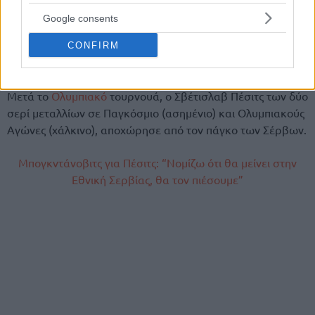
Google consents
Η Σερβία ανέκαμψε στο μικρό τελικό και νίκησε καθαρά
τη Γερμανία για το χάλκινο μετάλλιο, το δεύτερο
CONFIRM
Ολυμπιακό
του Γιόκιτς μετά το ασημένιο του 2016.
Μετά το
Ολυμπιακό
τουρνουά, ο Σβέτισλαβ Πέσιτς των δύο
σερί μεταλλίων σε Παγκόσμιο (ασημένιο) και Ολυμπιακούς
Αγώνες (χάλκινο), αποχώρησε από τον πάγκο των Σέρβων.
Μπογκντάνοβιτς για Πέσιτς: “Νομίζω ότι θα μείνει στην
Εθνική Σερβίας, θα τον πιέσουμε”