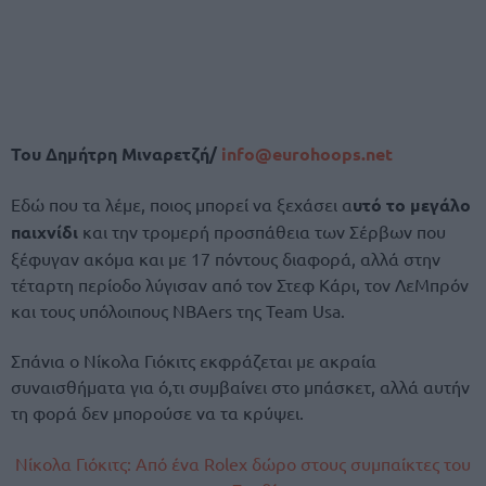
Του Δημήτρη Μιναρετζή/
info@eurohoops.net
Εδώ που τα λέμε, ποιος μπορεί να ξεχάσει α
υτό το μεγάλο
παιχνίδι
και την τρομερή προσπάθεια των Σέρβων που
ξέφυγαν ακόμα και με 17 πόντους διαφορά, αλλά στην
τέταρτη περίοδο λύγισαν από τον Στεφ Κάρι, τον ΛεΜπρόν
και τους υπόλοιπους NBAers της Team Usa.
Σπάνια ο Νίκολα Γιόκιτς εκφράζεται με ακραία
συναισθήματα για ό,τι συμβαίνει στο μπάσκετ, αλλά αυτήν
τη φορά δεν μπορούσε να τα κρύψει.
Νίκολα Γιόκιτς: Από ένα Rolex δώρο στους συμπαίκτες του