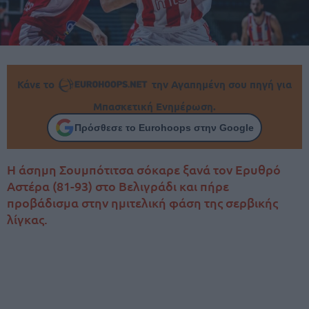
Κάνε το
την Αγαπημένη σου πηγή για
Μπασκετική Ενημέρωση.
Πρόσθεσε το Eurohoops στην Google
Η άσημη Σουμπότιτσα σόκαρε ξανά τον Ερυθρό
Αστέρα (81-93) στο Βελιγράδι και πήρε
προβάδισμα στην ημιτελική φάση της σερβικής
λίγκας.