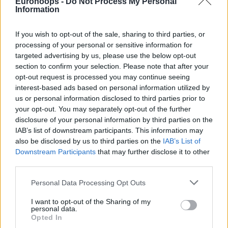
Η ομάδα του
Γιάννη Σφαιρόπουλου
παρατάχθηκε
με
Eurohoops -
Do Not Process My Personal
Information
10άδα
λόγω τραυματιών (
Ντέγιαν Νταβίντοβατς
,
Τζοέλ
Μπολομπόι
) κι ορίου ξένων παικτών (
Μάικ Ντάουμ
,
If you wish to opt-out of the sale, sharing to third parties, or
Ρόκας Γκιεντράιτις)
και πήρε ελάχιστα από παίκτες όπως
processing of your personal or sensitive information for
ο
Φίλιπ Πετρούσε
φ (9π. με 3/5δίπ., 3/5β., 2κλ., 3λ. σε 22′),
targeted advertising by us, please use the below opt-out
ο
Αϊζέια Κάνααν
(5π. με 2/6 σουτ, 4ασ., 2λ. σε 21′) κι ο
section to confirm your selection. Please note that after your
opt-out request is processed you may continue seeing
Νεμάνια Νέντοβιτς
(4π. με 1/6 σουτ, 2ασ. σε 14′). Ο
interest-based ads based on personal information utilized by
Όγκνιεν Ντόμπριτς
(21π. με 8/15 σουτ, 4ρ., 2ασ. σε 30′)
us or personal information disclosed to third parties prior to
έκανε ό,τι καλύτερο μπορούσε.
your opt-out. You may separately opt-out of the further
disclosure of your personal information by third parties on the
Η
Σουμπότιτσα είχε πέντε διψήφιους με πρώτους και
IAB’s list of downstream participants. This information may
καλύτερους τους Βόγιν Μεντάρεβιτς (19π. με 7/8 σουτ,
also be disclosed by us to third parties on the
IAB’s List of
3/4β., 8ρ., 2ασ., 3λ. σε 29′) & Ραζίρ Μπόλτον
(18π. με 6/12
Downstream Participants
that may further disclose it to other
third parties.
σουτ, 4/4β., 4ρ., 8ασ., 6λ. σε 30′).
Please note that this website/app uses one or more Google
Personal Data Processing Opt Outs
Τα δεκάλεπτα
: 20-20, 41-51, 58-74, 81-93
services and may gather and store information including but
not limited to your visit or usage behaviour. You may click to
I want to opt-out of the Sharing of my
personal data.
grant or deny consent to Google and its third-party tags to
Opted In
use your data for below specified purposes in below Google