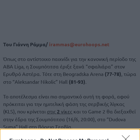
Του Γιάννη Ράμμα/
irammas@eurohoops.net
Όπως στο αντίστοιχο παιχνίδι για την κανονική περίοδο της
ABA Liga, η Σουμπότιτσα έριξε ξανά “σφαλιάρα” στον
Ερυθρό Αστέρα. Τότε στη Beogradska Arena
(77-78)
, τώρα
στο “Aleksandar Nikolic” Hall
(81-93)
.
Το αποτέλεσμα είναι πιο σημαντικό αυτή τη φορά, αφού
πρόκειται για την ημιτελική φάση της σερβικής λίγκας
(KLS), που κρίνεται
στις
2
νίκες
και το Game 2 θα διεξαχθεί
στην έδρα της Σουμπότιτσα (16/6, 20:00), στο “Dudova
Suma” Hall στη βόρεια Σερβία.