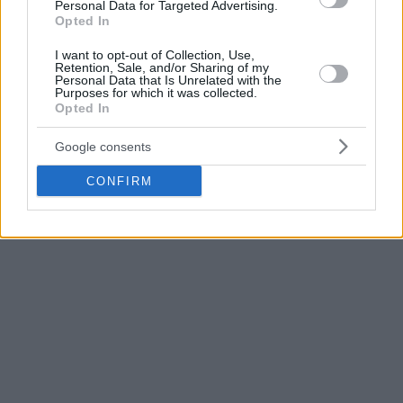
Personal Data for Targeted Advertising.
Opted In
✅ Très appliquée et collective, la
#RocaTeam
fait
le job à Limoges 🤝
I want to opt-out of Collection, Use,
Retention, Sale, and/or Sharing of my
Personal Data that Is Unrelated with the
👌 Trois victoires en trois matchs cette semaine !
Purposes for which it was collected.
💯
#DagheMunegu
#BetclicELITE
Opted In
pic.twitter.com/bhA5RF4gWJ
Google consents
— AS Monaco Basket
(@ASMonaco_Basket)
CONFIRM
November 2, 2025