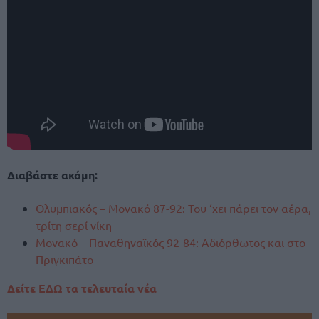
Διαβάστε ακόμη:
Ολυμπιακός – Μονακό 87-92: Του ‘χει πάρει τον αέρα,
τρίτη σερί νίκη
Μονακό – Παναθηναϊκός 92-84: Αδιόρθωτος και στο
Πριγκιπάτο
Δείτε ΕΔΩ τα τελευταία νέα