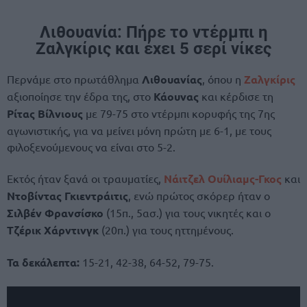
Λιθουανία: Πήρε το ντέρμπι η
Ζαλγκίρις και έχει 5 σερί νίκες
Περνάμε στο πρωτάθλημα
Λιθουανίας
, όπου η
Ζαλγκίρις
αξιοποίησε την έδρα της, στο
Κάουνας
και κέρδισε τη
Ρίτας Βίλνιους
με 79-75 στο ντέρμπι κορυφής της 7ης
αγωνιστικής, για να μείνει μόνη πρώτη με 6-1, με τους
φιλοξενούμενους να είναι στο 5-2.
Εκτός ήταν ξανά οι τραυματίες,
Νάιτζελ Ουίλιαμς-Γκος
και
Ντοβίντας Γκιεντράιτις
, ενώ πρώτος σκόρερ ήταν ο
Σιλβέν Φρανσίσκο
(15π., 5ασ.) για τους νικητές και ο
Τζέρικ Χάρντινγκ
(20π.) για τους ηττημένους.
Τα δεκάλεπτα:
15-21, 42-38, 64-52, 79-75.