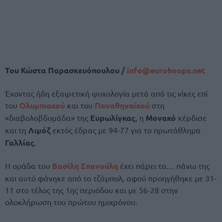
Του Κώστα Παρασκευόπουλου /
info@
eurohoops.
net
Έχοντας ήδη εξαιρετική ψυχολογία μετά από τις νίκες επί
του
Ολυμπιακού
και του
Παναθηναϊκού
στη
«διαβολοβδομάδα» της
Ευρωλίγκας
, η
Μονακό
κέρδισε
και τη
Λιμόζ
εκτός έδρας με 94-77 για το πρωτάθλημα
Γαλλίας
.
Η ομάδα του
Βασίλη Σπανούλη
έχει πάρει τα… πάνω της
και αυτό φάνηκε από το τζάμπολ, αφού προηγήθηκε με 31-
11 στο τέλος της 1ης περιόδου και με 56-28 στην
ολοκλήρωση του πρώτου ημιχρόνου.