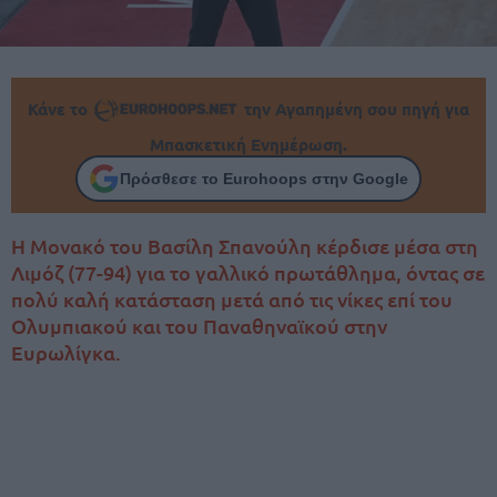
Κάνε το
την Αγαπημένη σου πηγή για
Μπασκετική Ενημέρωση.
Πρόσθεσε το Eurohoops στην Google
Η Μονακό του Βασίλη Σπανούλη κέρδισε μέσα στη
Λιμόζ (77-94) για το γαλλικό πρωτάθλημα, όντας σε
πολύ καλή κατάσταση μετά από τις νίκες επί του
Ολυμπιακού και του Παναθηναϊκού στην
Ευρωλίγκα.