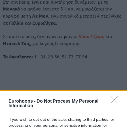
Στη συνέχεια, έγινε και συντήρηση δυνάμεων, με τη
Μονακό
να φτάνει έτσι στο 5-1 και να μοιράζεται την
κορυφή με τη
Λε Μαν
, ενώ συνολικά μετράει 4 σερί νίκες
σε
Γαλλία
και
Ευρωλίγκα.
Σε αυτό το ματς, δεν αγωνίστηκαν οι
Μάικ Τζέιμς
και
Ντάνιελ Τάις
, για λόγους ξεκούρασης.
Τα δεκάλεπτα:
11-31, 28-56, 51-73, 77-94.
Eurohoops -
Do Not Process My Personal
Information
If you wish to opt-out of the sale, sharing to third parties, or
processing of your personal or sensitive information for