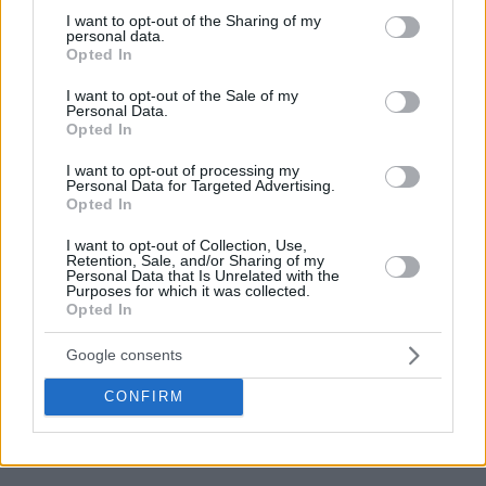
not limited to your visit or usage behaviour. You may click to
I want to opt-out of the Sharing of my
personal data.
grant or deny consent to Google and its third-party tags to
Opted In
use your data for below specified purposes in below Google
consent section.
I want to opt-out of the Sale of my
Personal Data.
Opted In
I want to opt-out of processing my
Personal Data for Targeted Advertising.
Opted In
I want to opt-out of Collection, Use,
Retention, Sale, and/or Sharing of my
Personal Data that Is Unrelated with the
Purposes for which it was collected.
Opted In
Google consents
CONFIRM