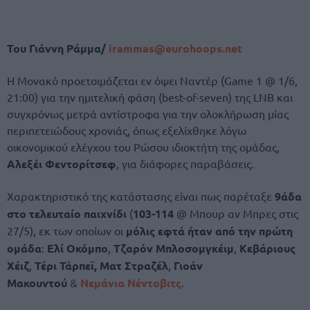
Του Γιάννη Ράμμα/
irammas@eurohoops.net
Η Μονακό προετοιμάζεται εν όψει Ναντέρ (Game 1 @ 1/6,
21:00) για την ημιτελική φάση (best-of-seven) της LNB και
συγχρόνως μετρά αντίστροφα για την ολοκλήρωση μίας
περιπετειώδους χρονιάς, όπως εξελίχθηκε λόγω
οικονομικού ελέγχου του Ρώσου ιδιοκτήτη της ομάδας,
Αλεξέι Φεντορίτσεφ
, για διάφορες παραβάσεις.
Χαρακτηριστικό της κατάστασης είναι πως παρέταξε
9άδα
στο τελευταίο παιχνίδι
(
103-114
@ Μπουρ αν Μπρες στις
27/5), εκ των οποίων οι
μόλις εφτά ήταν από την πρώτη
ομάδα
:
Ελί Οκόμπο
,
Τζαρόν Μπλοσομγκέιμ
,
Κεβάριους
Χέιζ
,
Τέρι Τάρπεϊ,
Ματ Στραζέλ
,
Γιοάν
Μακουντού
&
Νεμάνια Νέντοβιτς
.