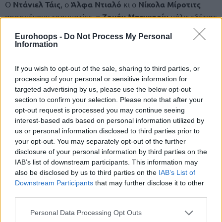
Ο
Ντάνιελ Τάις
, ο
Άλφα Ντιαλό
κι ο
Νίκολα Μίροτιτς
παραμένουν τραυματίες, ο
Ζουάν Μπεγκαρίν
μόλις εξέτισε
ποινή αποκλεισμού από εφτά παιχνίδια, ενώ ο
Μάικ Τζέιμς
Eurohoops -
Do Not Process My Personal
επέλεξε να απέχει λόγω μη καταβολής δεδουλευμένων,
Information
που φέρεται να φτάνουν σε εφταψήφιο ποσό.
If you wish to opt-out of the sale, sharing to third parties, or
Οι προπονήσεις διεξάγονται με δυσκολία, αφού δε
processing of your personal or sensitive information for
συμπληρώνουν ούτε δεκάδα για 5on5, τουλάχιστον οι
targeted advertising by us, please use the below opt-out
παίκτες του
Σέργκι Γκλάντιρ
(αντί του
Μανούτσαρ
section to confirm your selection. Please note that after your
opt-out request is processed you may continue seeing
Μαρκοϊσβίλι
στην Ευρωλίγκα) το… διασκεδάζουν.
interest-based ads based on personal information utilized by
us or personal information disclosed to third parties prior to
“Χθες στην προπόνηση θύμιζα τον Τζέισον Κιντ στα
your opt-out. You may separately opt-out of the further
καλύτερά του, ο
Νέντοβιτς
τον Κλέι Τόμπσον κι ο Χέιζ τον
disclosure of your personal information by third parties on the
Ντουάιτ Χάουαρντ. Η καλύτερη προπόνηση 3on3 στην
IAB’s list of downstream participants. This information may
ιστορία”,
έγραψε στο
Χ
ο
Μάικ Τζέιμς
.
also be disclosed by us to third parties on the
IAB’s List of
Downstream Participants
that may further disclose it to other
third parties.
Please note that this website/app uses one or more Google
Personal Data Processing Opt Outs
services and may gather and store information including but